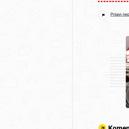
Prijavi ne
Komen
78