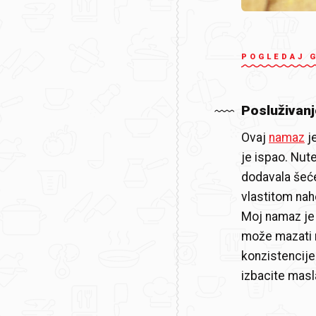
POGLEDAJ 
Posluživanj
Ovaj
namaz
je
je ispao. Nut
dodavala šeće
vlastitom naho
Moj namaz je 
može mazati n
konzistencije 
izbacite masl