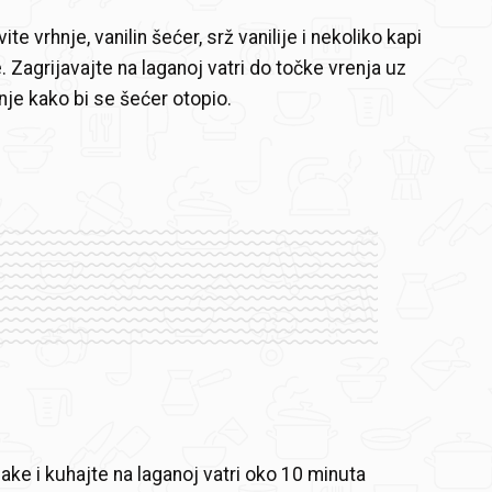
te vrhnje, vanilin šećer, srž vanilije i nekoliko kapi
. Zagrijavajte na laganoj vatri do točke vrenja uz
nje kako bi se šećer otopio.
ake i kuhajte na laganoj vatri oko 10 minuta