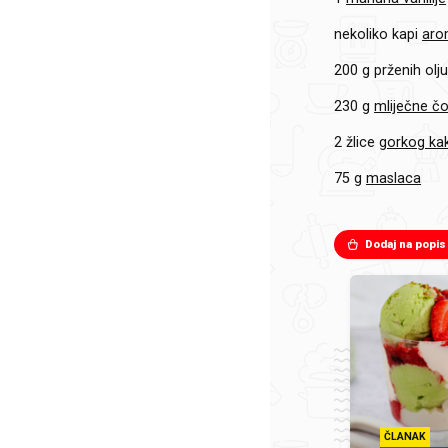
nekoliko kapi
arom
200 g
prženih olju
230 g
mliječne č
2 žlice
gorkog ka
75 g
maslaca
Dodaj na popis
ČLANAK