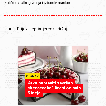
količinu slatkog vrhnja i izbacite maslac.
Prijavi neprimjeren sadržaj
ČLANAK
Kako napraviti savršen
cheesecake? Kreni od ovih
5 ideja