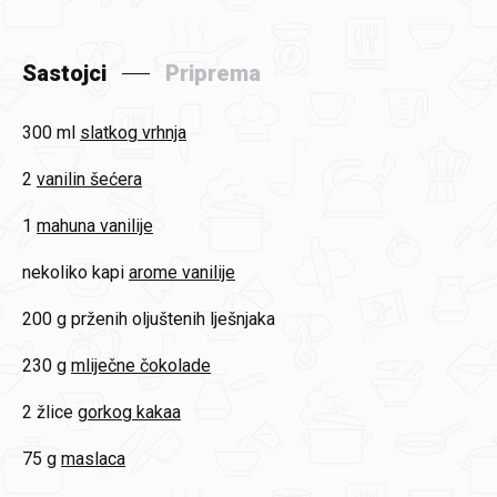
Sastojci
Priprema
300 ml
slatkog vrhnja
2
vanilin šećera
1
mahuna vanilije
nekoliko kapi
arome vanilije
200 g
prženih oljuštenih lješnjaka
230 g
mliječne čokolade
2 žlice
gorkog kakaa
75 g
maslaca