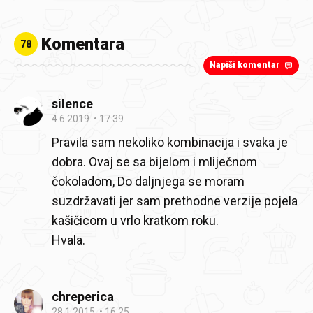
Komentara
78
Napiši komentar
silence
4.6.2019.
17:39
Pravila sam nekoliko kombinacija i svaka je
dobra. Ovaj se sa bijelom i mliječnom
čokoladom, Do daljnjega se moram
suzdržavati jer sam prethodne verzije pojela
kašičicom u vrlo kratkom roku.
Hvala.
chreperica
28.1.2015.
16:25