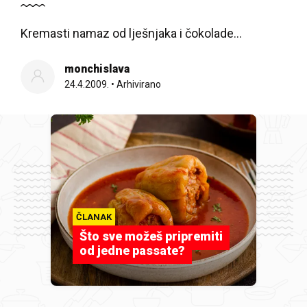
Kremasti namaz od lješnjaka i čokolade…
monchislava
24.4.2009.
•
Arhivirano
ČLANAK
Što sve možeš pripremiti
od jedne passate?