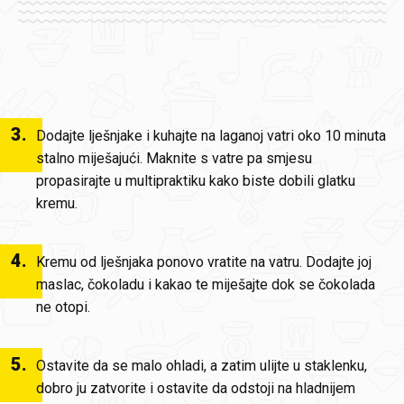
3
.
Dodajte lješnjake i kuhajte na laganoj vatri oko 10 minuta
stalno miješajući. Maknite s vatre pa smjesu
propasirajte u multipraktiku kako biste dobili glatku
kremu.
4
.
Kremu od lješnjaka ponovo vratite na vatru. Dodajte joj
maslac, čokoladu i kakao te miješajte dok se čokolada
ne otopi.
5
.
Ostavite da se malo ohladi, a zatim ulijte u staklenku,
dobro ju zatvorite i ostavite da odstoji na hladnijem