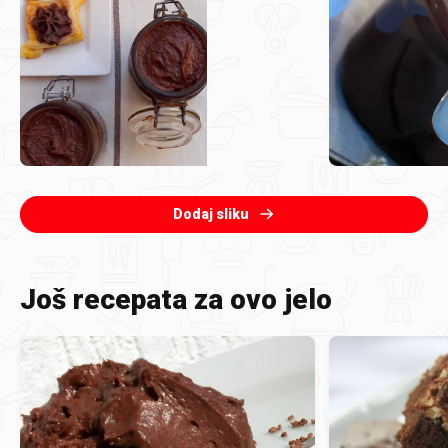
Dodaj sliku
Još recepata za ovo jelo