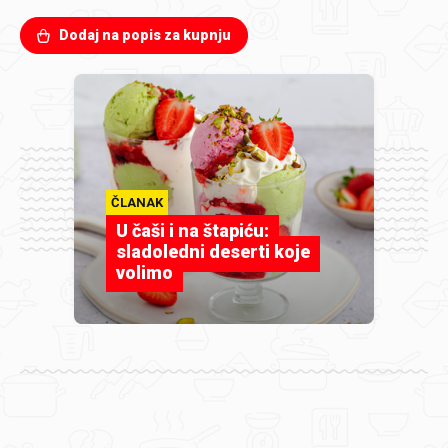
Dodaj na popis za kupnju
ČLANAK
U čaši i na štapiću:
sladoledni deserti koje
volimo