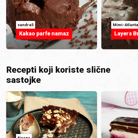
sandra5
Mimi-Atlant
Kakao parfe namaz
Layers B
Recepti koji koriste slične
sastojke
Neens