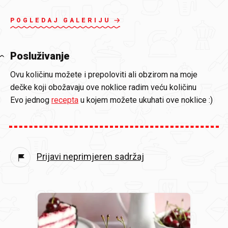
POGLEDAJ GALERIJU
Posluživanje
Ovu količinu možete i prepoloviti ali obzirom na moje
dečke koji obožavaju ove noklice radim veću količinu
Evo jednog
recepta
u kojem možete ukuhati ove noklice :)
Prijavi neprimjeren sadržaj