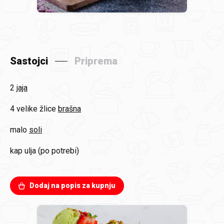
Sastojci
Priprema
2
jaja
4 velike žlice
brašna
malo
soli
kap
ulja (po potrebi)
Dodaj na popis za kupnju