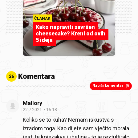
ČLANAK
Kako napraviti savršen
cheesecake? Kreni od ovih
5 ideja
Komentara
26
Napiši komentar
Mallory
22.7.2021.
16:18
Koliko se to kuha? Nemam iskustva s
izradom toga. Kao dijete sam vječito morala
jesti te kojekakve juhetine - to je reztultiralo