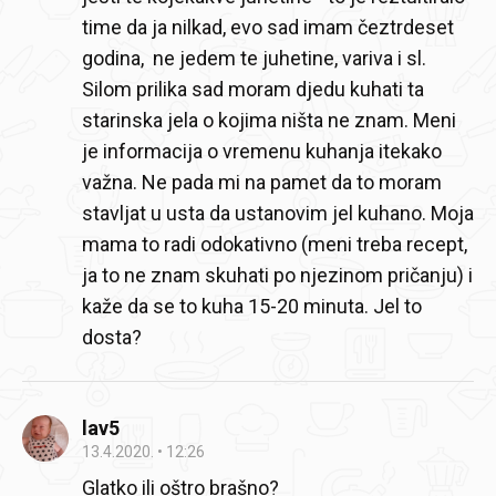
time da ja nilkad, evo sad imam čeztrdeset
godina, ne jedem te juhetine, variva i sl.
Silom prilika sad moram djedu kuhati ta
starinska jela o kojima ništa ne znam. Meni
je informacija o vremenu kuhanja itekako
važna. Ne pada mi na pamet da to moram
stavljat u usta da ustanovim jel kuhano. Moja
mama to radi odokativno (meni treba recept,
ja to ne znam skuhati po njezinom pričanju) i
kaže da se to kuha 15-20 minuta. Jel to
dosta?
lav5
13.4.2020.
12:26
Glatko ili oštro brašno?