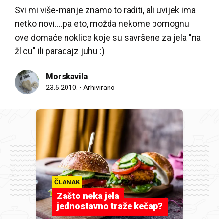
Svi mi više-manje znamo to raditi, ali uvijek ima
netko novi….pa eto, možda nekome pomognu
ove domaće noklice koje su savršene za jela "na
žlicu" ili paradajz juhu :)
Morskavila
23.5.2010.
•
Arhivirano
ČLANAK
Zašto neka jela
jednostavno traže kečap?