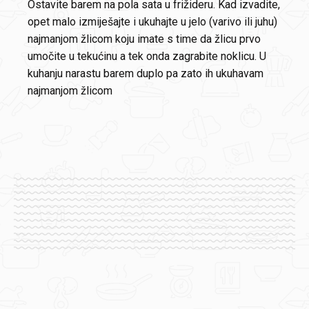
Ostavite barem na pola sata u frižideru. Kad izvadite,
opet malo izmiješajte i ukuhajte u jelo (varivo ili juhu)
najmanjom žlicom koju imate s time da žlicu prvo
umočite u tekućinu a tek onda zagrabite noklicu. U
kuhanju narastu barem duplo pa zato ih ukuhavam
najmanjom žlicom