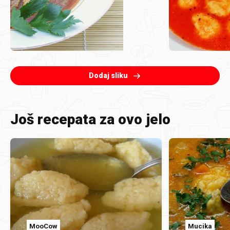
Dodaj sliku
Još recepata za ovo jelo
MooCow
Mucika