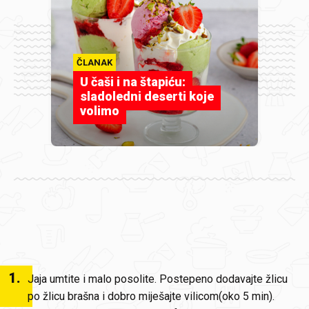
ČLANAK
U čaši i na štapiću:
sladoledni deserti koje
volimo
1
.
Jaja umtite i malo posolite. Postepeno dodavajte žlicu
po žlicu brašna i dobro miješajte vilicom(oko 5 min).