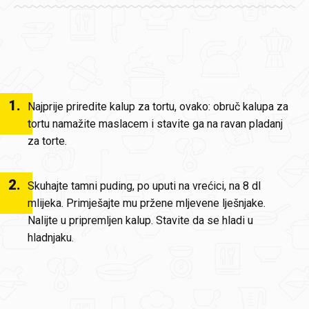
1
.
Najprije priredite kalup za tortu, ovako: obruč kalupa za
tortu namažite maslacem i stavite ga na ravan pladanj
za torte.
2
.
Skuhajte tamni puding, po uputi na vrećici, na 8 dl
mlijeka. Primješajte mu pržene mljevene lješnjake.
Nalijte u pripremljen kalup. Stavite da se hladi u
hladnjaku.