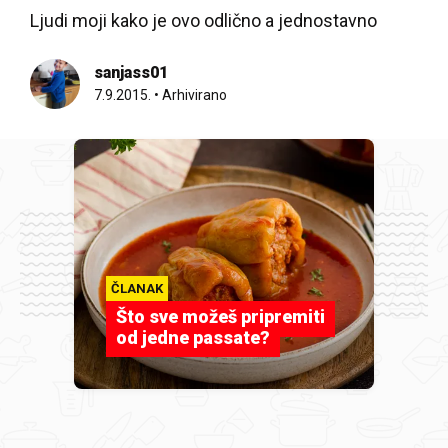
Ljudi moji kako je ovo odlično a jednostavno
sanjass01
7.9.2015.
•
Arhivirano
ČLANAK
Što sve možeš pripremiti
od jedne passate?