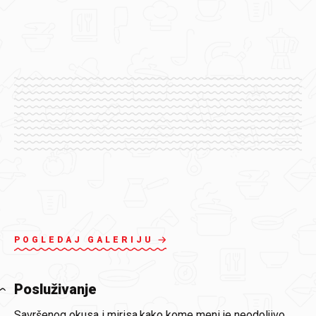
POGLEDAJ GALERIJU
Posluživanje
Savršenog okusa i mirisa,kako kome meni je neodoljivo.