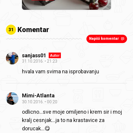
Komentar
31
Napiši komentar
sanjass01
Autor
31.10.2016.
21:23
hvala vam svima na isprobavanju
Mimi-Atlanta
30.10.2016.
00:20
odlicno...sve moje omiljeno i krem sir i moj
kralj cesnjak...ja to na krastavice za
dorucak...😋