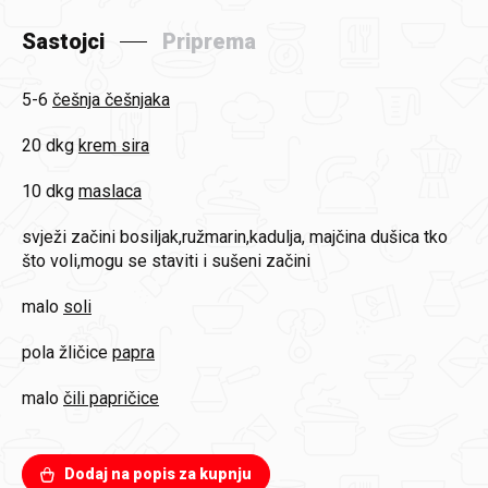
Sastojci
Priprema
5-6
češnja češnjaka
20 dkg
krem sira
10 dkg
maslaca
svježi začini
bosiljak,ružmarin,kadulja, majčina dušica tko
što voli,mogu se staviti i sušeni začini
malo
soli
pola žličice
papra
malo
čili papričice
Dodaj na popis za kupnju