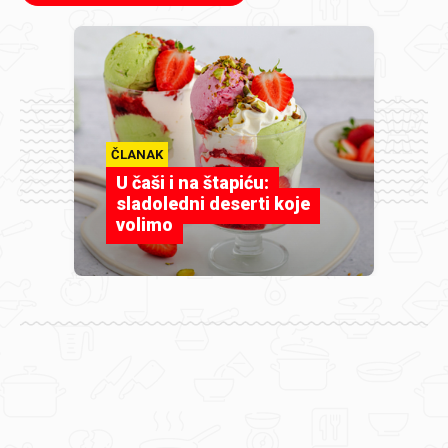
ČLANAK
U čaši i na štapiću:
sladoledni deserti koje
volimo