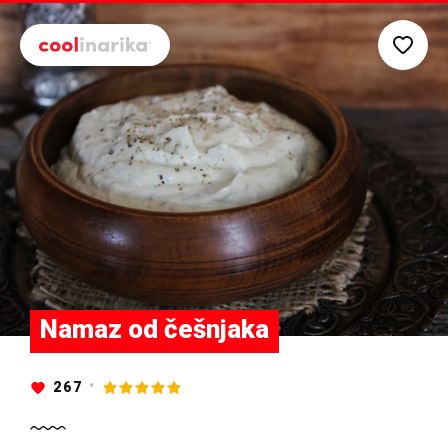
Preskoči na glavni sadržaj
Namaz od češnjaka
267