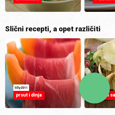
Slični recepti, a opet različiti
lilly2011
anarad
prsut i dinja
Salata s