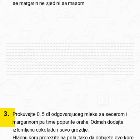
se margarin ne sjedini sa masom.
3
.
Prokuvajte 0, 5 dl odgovarajuceg mleka sa secerom i
margarinom pa time poparite orahe. Odmah dodajte
izlomljenu cokoladu i suvo grozdje.
Hladnu koru prerezite na pola ,tako da dobijete dve kore