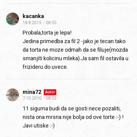
kacanka
18.8.2015.
08:55
Probala,torta je lepa!
Jedina primedba za fil 2 -jako je tecan tako
da torta ne moze odmah da se filuje(mozda
smanjiti kolicinu mleka).Ja sam fil ostavila u
frizideru do uvece.
mina72
Autor
7.10.2010.
08:55
11 sigurna budi da se gosti nece pozaliti,
nista ona mrsna nije bolja od ove torte :-) !
Javi utiske :-)