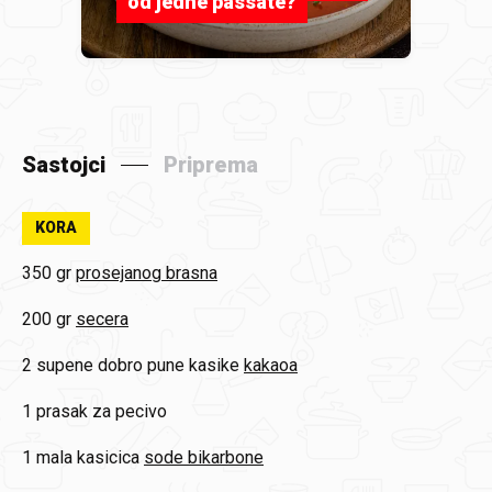
od jedne passate?
Sastojci
Priprema
KORA
350 gr
prosejanog brasna
200 gr
secera
2 supene dobro pune kasike
kakaoa
1
prasak za pecivo
1 mala kasicica
sode bikarbone