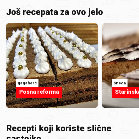
Još recepata za ovo jelo
gagaherc
Sneca
Posna reforma
Starinsk
Recepti koji koriste slične
sastojke