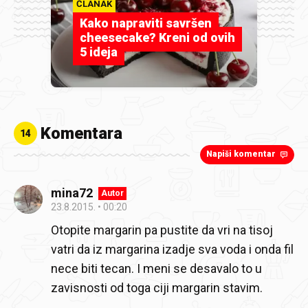
ČLANAK
Kako napraviti savršen
cheesecake? Kreni od ovih
5 ideja
Komentara
14
Napiši komentar
mina72
Autor
23.8.2015.
00:20
Otopite margarin pa pustite da vri na tisoj
vatri da iz margarina izadje sva voda i onda fil
nece biti tecan. I meni se desavalo to u
zavisnosti od toga ciji margarin stavim.