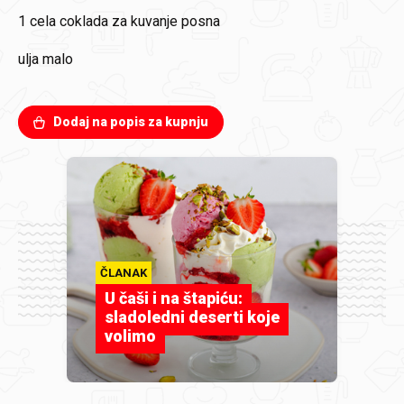
1 cela
coklada za kuvanje posna
ulja
malo
Dodaj na popis za kupnju
ČLANAK
U čaši i na štapiću:
sladoledni deserti koje
volimo