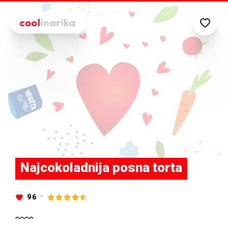
Preskoči na glavni sadržaj
Najcokoladnija posna torta
96