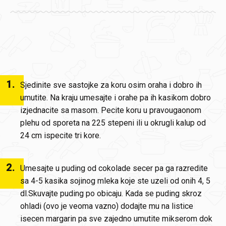
1
.
Sjedinite sve sastojke za koru osim oraha i dobro ih
umutite. Na kraju umesajte i orahe pa ih kasikom dobro
izjednacite sa masom. Pecite koru u pravougaonom
plehu od sporeta na 225 stepeni ili u okrugli kalup od
24 cm ispecite tri kore.
2
.
Umesajte u puding od cokolade secer pa ga razredite
sa 4-5 kasika sojinog mleka koje ste uzeli od onih 4, 5
dl.Skuvajte puding po obicaju. Kada se puding skroz
ohladi (ovo je veoma vazno) dodajte mu na listice
isecen margarin pa sve zajedno umutite mikserom dok