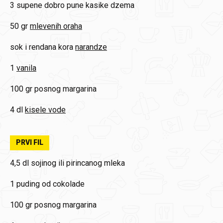
3 supene dobro pune kasike
dzema
50 gr
mlevenih oraha
sok i rendana kora
narandze
1
vanila
100 gr
posnog margarina
4 dl
kisele vode
PRVI FIL
4,5 dl
sojinog ili pirincanog mleka
1
puding od cokolade
100 gr
posnog margarina