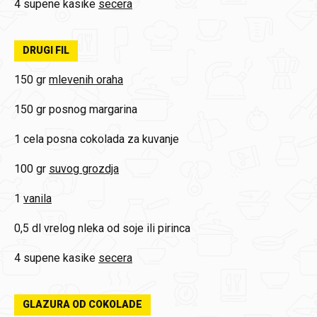
4 supene kasike
secera
DRUGI FIL
150 gr
mlevenih oraha
150 gr
posnog margarina
1 cela
posna cokolada za kuvanje
100 gr
suvog grozdja
1
vanila
0,5 dl
vrelog nleka od soje ili pirinca
4 supene kasike
secera
GLAZURA OD COKOLADE