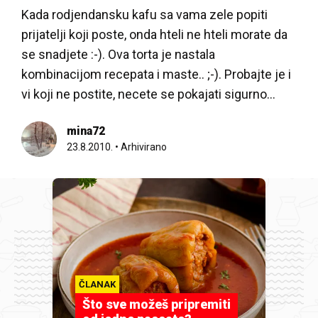
Kada rodjendansku kafu sa vama zele popiti
prijatelji koji poste, onda hteli ne hteli morate da
se snadjete :-). Ova torta je nastala
kombinacijom recepata i maste.. ;-). Probajte je i
vi koji ne postite, necete se pokajati sigurno…
mina72
23.8.2010.
•
Arhivirano
ČLANAK
Što sve možeš pripremiti