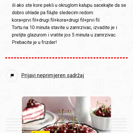
ili ako ste kore pekli u okruglom kalupu sacekajte da se
dobro ohlade pa filujte sledecim redom:
kora+prvi fil+drugi fil+kora+drugi fil+prvi fil.
Tortu na 10 minuta stavite u zamrzivac, izvadite je i
prelijte glazurom i vratite jos 5 minuta u zamrzivac.
Prebacite je u frizder!
Prijavi neprimjeren sadržaj