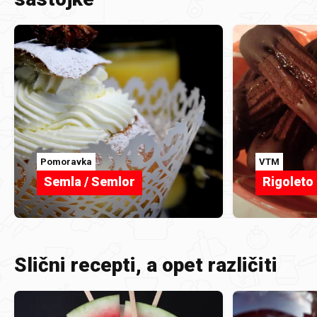
Pomoravka
VTM
Semla / Semlor
Rigoleto
Slični recepti, a opet različiti