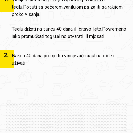
teglu.Posuti sa sećerom,vanilujom pa zaliti sa rakijom
preko visanja.
Teglu držati na suncu 40 dana ili čitavo ljeto.Povremeno
jako promućkati teglu,al ne otvarati ili mjesati.
2
.
Nakon 40 dana procjediti visnjevaču,usuti u boce i
uživati!