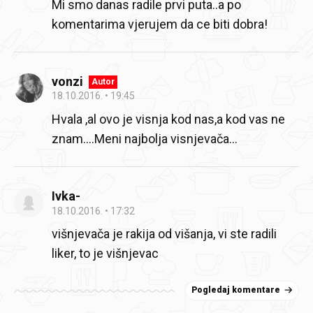
Mi smo danas radile prvi puta..a po
komentarima vjerujem da ce biti dobra!
vonzi
Autor
18.10.2016.
19:45
Hvala ,al ovo je visnja kod nas,a kod vas ne
znam....Meni najbolja visnjevača...
Ivka-
18.10.2016.
17:32
višnjevača je rakija od višanja, vi ste radili
liker, to je višnjevac
Pogledaj komentare