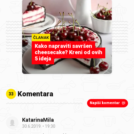
ČLANAK
Kako napraviti savršen
cheesecake? Kreni od ovih
5 ideja
Komentara
33
Napiši komentar
KatarinaMila
30.6.2019.
19:30