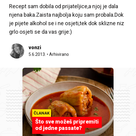
Recept sam dobila od prijateljice,a njoj je dala
njena baka.Zaista najbolja koju sam probala.Dok
je pijete alkohol se i ne osjeti,tek dok sklizne niz
grlo osjeti se da vas grije:)
vonzi
5.6.2013.
•
Arhivirano
ČLANAK
Što sve možeš pripremiti
od jedne passate?