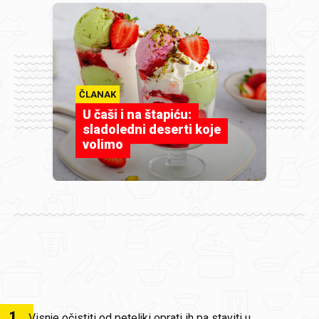
ČLANAK
U čaši i na štapiću:
sladoledni deserti koje
volimo
1
.
Visnje očistiti od peteljki oprati ih pa staviti u