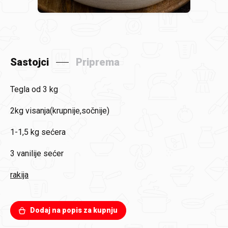
Sastojci
Priprema
Tegla od 3 kg
2kg
visanja(krupnije,sočnije)
1-1,5 kg
sećera
3
vanilije sećer
rakija
Dodaj na popis za kupnju