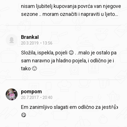
nisam ljubitelj kupovanja povrća van njegove
sezone .. moram označiti i napraviti u ljeto...
BrankaI
20.3.2019.
13:56
Složila, ispekla, pojeli 😉 . .malo je ostalo pa
sam naravno ja hladno pojela, i odlično je i
tako 🙂
pompom
20.7.2017.
20:40
Em zanimljivo slagati em odlično za jesti!👍
😋