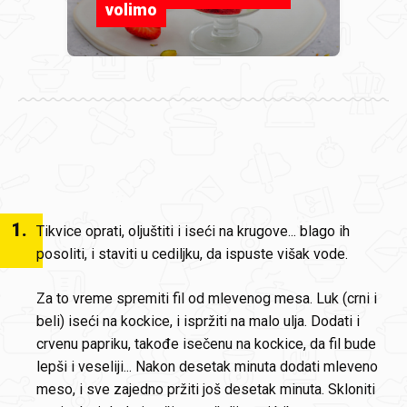
volimo
1
.
Tikvice oprati, oljuštiti i iseći na krugove... blago ih
posoliti, i staviti u cediljku, da ispuste višak vode.
Za to vreme spremiti fil od mlevenog mesa. Luk (crni i
beli) iseći na kockice, i ispržiti na malo ulja. Dodati i
crvenu papriku, takođe isečenu na kockice, da fil bude
lepši i veseliji... Nakon desetak minuta dodati mleveno
meso, i sve zajedno pržiti još desetak minuta. Skloniti