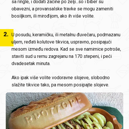
sa ringle, i dodati začine po želji...so i biber su
obavezni, a provansalske travke se mogu zameniti
bosiljkom, ili mirođijom, ako ih više volite.
2
.
U posudu, keramičku, ili metalnu đuvečaru, podmazanu
uljem, ređati kolutove tikvica, uspravno, posipajući
mesom između redova. Kad se sve namirnice potroše,
staviti sud u rernu zagrejanu na 170 stepeni, i peći
dvadesetak minuta.
Ako ipak više volite vodoravne slojeve, slobodno
slažite tikvice tako, pa mesom posipajte slojeve.