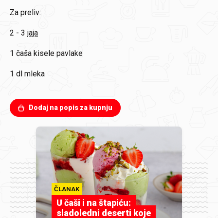
Za preliv:
2 - 3
jaja
1
čaša kisele pavlake
1 dl mleka
Dodaj na popis za kupnju
ČLANAK
U čaši i na štapiću:
sladoledni deserti koje