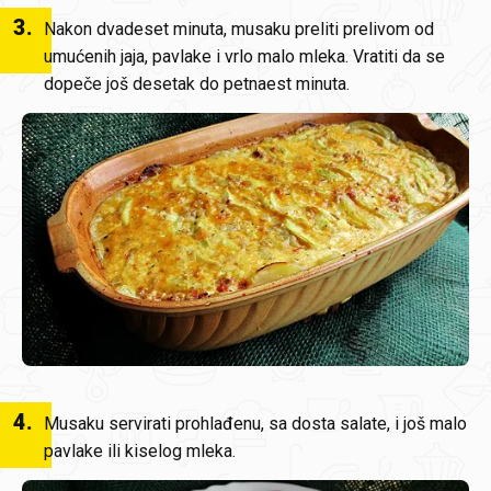
3
.
Nakon dvadeset minuta, musaku preliti prelivom od
umućenih jaja, pavlake i vrlo malo mleka. Vratiti da se
dopeče još desetak do petnaest minuta.
4
.
Musaku servirati prohlađenu, sa dosta salate, i još malo
pavlake ili kiselog mleka.