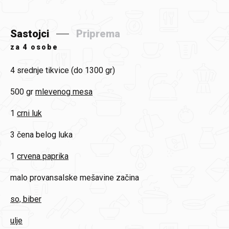
Sastojci
Priprema
za
4 osobe
4
srednje tikvice (do 1300 gr)
500 gr
mlevenog mesa
1
crni luk
3
čena belog luka
1
crvena paprika
malo
provansalske mešavine začina
so, biber
ulje