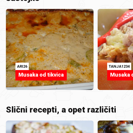
ARI26
TANJA1234
Musaka od tikvica
Musaka o
Slični recepti, a opet različiti