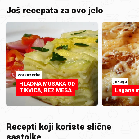
Još recepata za ovo jelo
zorkazorka
jekago
HLADNA MUSAKA OD
TIKVICA, BEZ MESA
Lagana m
Recepti koji koriste slične
sastojke