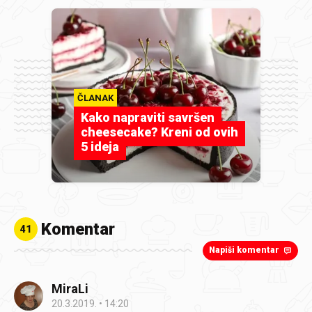
ČLANAK
Kako napraviti savršen
cheesecake? Kreni od ovih
5 ideja
Komentar
41
Napiši komentar
MiraLi
20.3.2019.
14:20