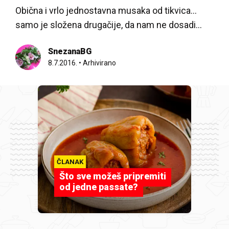
Obična i vrlo jednostavna musaka od tikvica...
samo je složena drugačije, da nam ne dosadi...
SnezanaBG
8.7.2016.
•
Arhivirano
ČLANAK
Što sve možeš pripremiti
od jedne passate?