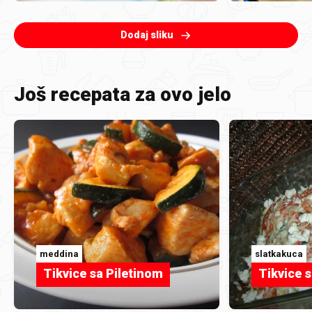
Dodaj sliku
Još recepata za ovo jelo
meddina
slatkakuca
Tikvice sa Piletinom
Tikvice 