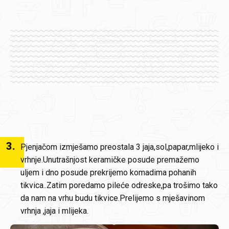
3
.
Pjenjačom izmješamo preostala 3 jaja,sol,papar,mlijeko i
vrhnje.Unutrašnjost keramičke posude premažemo
uljem i dno posude prekrijemo komadima pohanih
tikvica..Zatim poredamo pileće odreske,pa trošimo tako
da nam na vrhu budu tikvice.Prelijemo s mješavinom
vrhnja ,jaja i mlijeka.