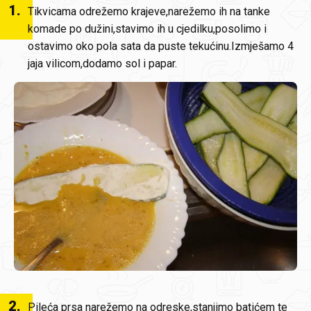
1
.
Tikvicama odrežemo krajeve,narežemo ih na tanke
komade po dužini,stavimo ih u cjedilku,posolimo i
ostavimo oko pola sata da puste tekućinu.Izmješamo 4
jaja vilicom,dodamo sol i papar.
2
.
Pileća prsa narežemo na odreske,stanjimo batićem te