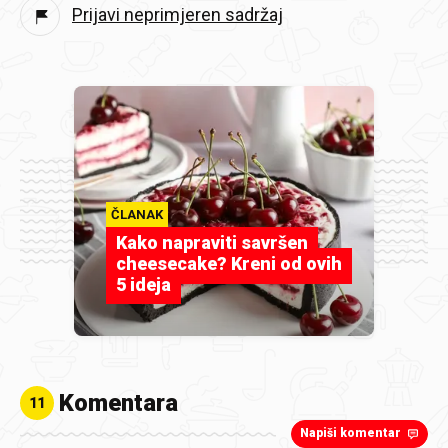
Prijavi neprimjeren sadržaj
ČLANAK
Kako napraviti savršen
cheesecake? Kreni od ovih
5 ideja
Komentara
11
Napiši komentar