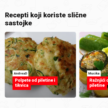
Recepti koji koriste slične
sastojke
AndreaD
Mucika
Polpete od piletine i
Ražnjići o
tikvica
piletine