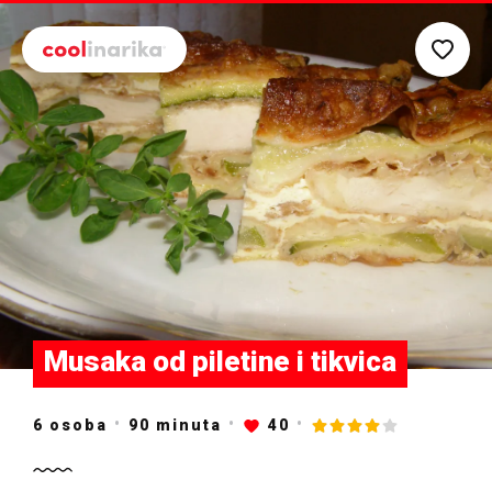
Preskoči na glavni sadržaj
Musaka od piletine i tikvica
6 osoba
90
minuta
40