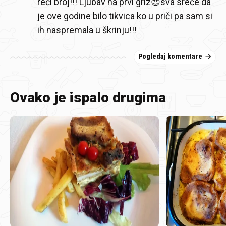
reči broj!!! Ljubav na prvi griz😍sva sreće da
je ove godine bilo tikvica ko u priči pa sam si
ih naspremala u škrinju!!!
Pogledaj komentare
Ovako je ispalo drugima