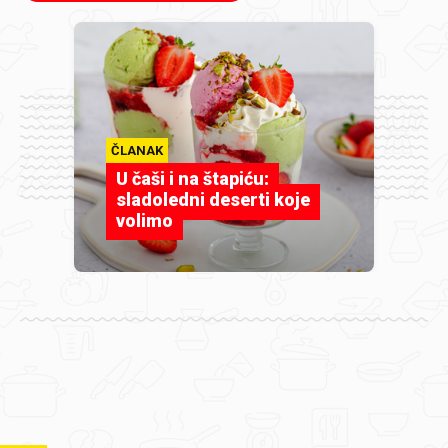
ČLANAK
U čaši i na štapiću:
sladoledni deserti koje
volimo