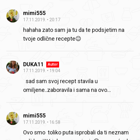
mimi555
17.11.2019.
20:17
hahaha zato sam ja tu da te podsjetim na
tvoje odlične recepte😉
DUKA11
Autor
17.11.2019.
19:04
sad sam svoj recept stavila u
omiljene..zaboravila i sama na ovo...
mimi555
17.11.2019.
16:58
Ovo smo toliko puta isprobali da ti neznam