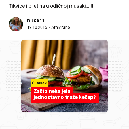
Tikvice i piletina u odličnoj musaki....!!!
DUKA11
19.10.2015.
•
Arhivirano
ČLANAK
Zašto neka jela
jednostavno traže kečap?