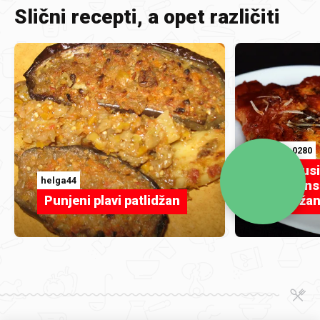
Slični recepti, a opet različiti
Umag-0280
Svi okusi
helga44
sicilija
Punjeni plavi patlidžan
patlidžan