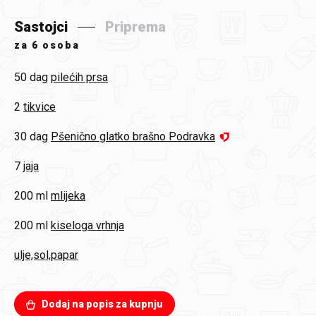
Sastojci
Priprema
za
6 osoba
50 dag
pilećih prsa
2
tikvice
30 dag
Pšenično glatko brašno Podravka
7
jaja
200 ml
mlijeka
200 ml
kiseloga vrhnja
ulje,sol,papar
Dodaj na popis za kupnju