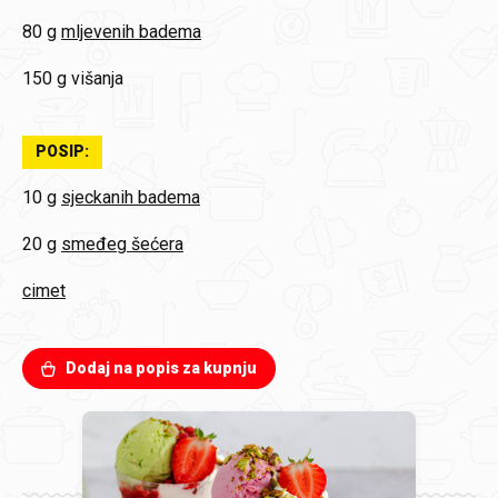
80 g
mljevenih badema
150 g
višanja
POSIP:
10 g
sjeckanih badema
20 g
smeđeg šećera
cimet
Dodaj na popis za kupnju