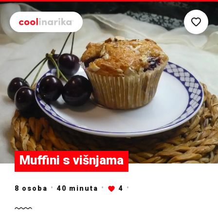
Preskoči na glavni sadržaj
Muffini s višnjama
8 osoba
40
minuta
4