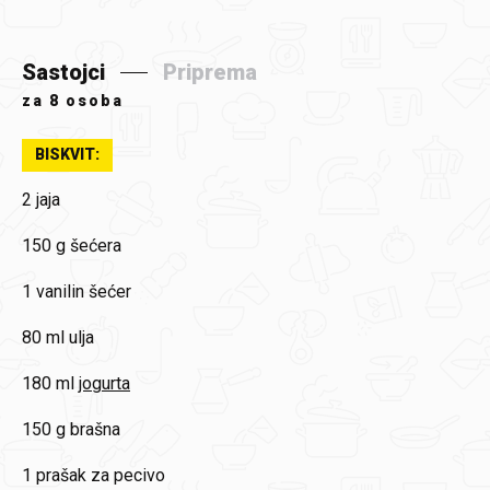
Sastojci
Priprema
za
8 osoba
BISKVIT:
2
jaja
150 g
šećera
1
vanilin šećer
80 ml
ulja
180 ml
jogurta
150 g
brašna
1
prašak za pecivo