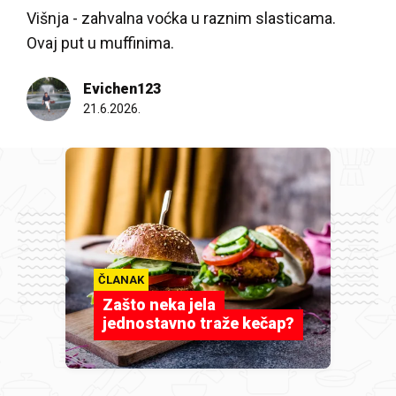
Višnja - zahvalna voćka u raznim slasticama.
Ovaj put u muffinima.
Evichen123
21.6.2026.
ČLANAK
Zašto neka jela
jednostavno traže kečap?