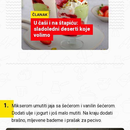
ČLANAK
U čaši i na štapiću:
sladoledni deserti koje
volimo
1
.
Mikserom umutiti jaja sa šećerom i vanilin šećerom.
Dodati ulje i jogurt i još malo mutiti. Na kraju dodati
brašno, mljevene bademe i prašak za pecivo.