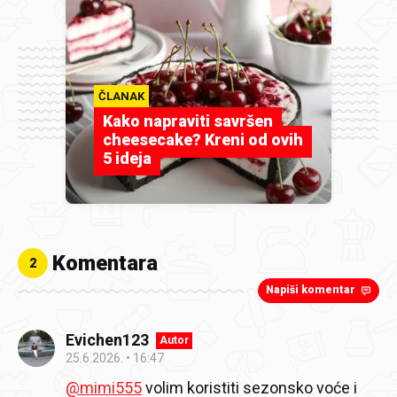
ČLANAK
Kako napraviti savršen
cheesecake? Kreni od ovih
5 ideja
Komentara
2
Napiši komentar
Evichen123
Autor
25.6.2026.
16:47
@mimi555
volim koristiti sezonsko voće i