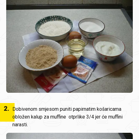
2
.
Dobivenom smjesom puniti papirnatim košaricama
obložen kalup za muffine otprlike 3/4 jer će muffini
narasti.