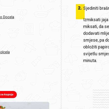
2
.
Sjediniti braš
vo Docela
Izmiksati jaja
miksati, da s
dodavati mlije
smjese, pa dod
obložiti papi
Dolcela
svijetlu smje
minuta.
 za kupnju