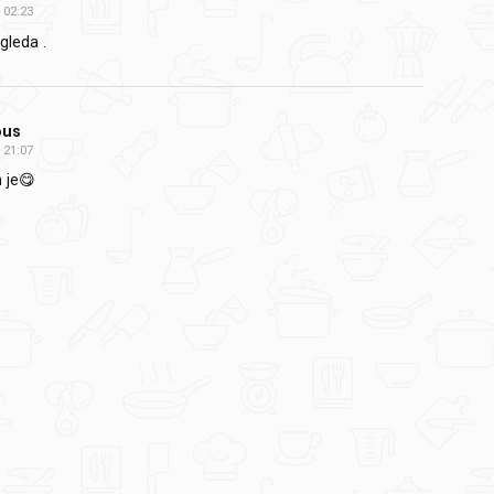
02:23
zgleda .
ous
21:07
 je😋