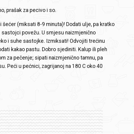
no, prašak za pecivo i so.
 i šećer (miksati 8-9 minuta)! Dodati ulje, pa kratko
e sastojci povežu. U smjesu naizmjenično
ko i suhe sastojke. Izmiksati! Odvojiti trećinu
ati kakao pastu. Dobro sjediniti. Kalup ili pleh
rom za pečenje; sipati naizmjenično tamnu, pa
su. Peći u pećnici, zagrijanoj na 180 C oko 40