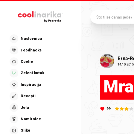
Preskoči na glavni sadržaj
Što ti se danas jede?
Naslovnica
Foodhacks
Erna-R
Coolie
14.10.2015
Zeleni kutak
Mra
Inspiracija
Recepti
Jela
66
Namirnice
Slike