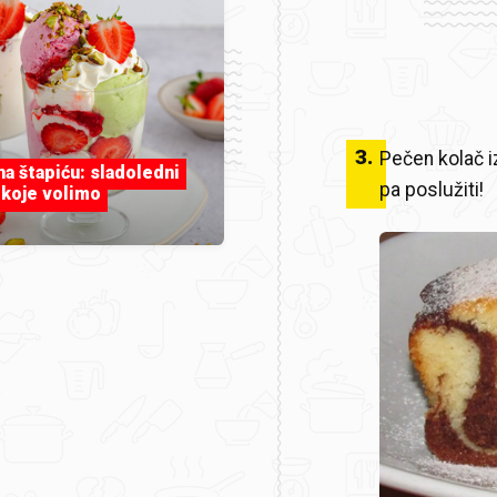
3
.
Pečen kolač iz
 na štapiću: sladoledni
pa poslužiti!
 koje volimo