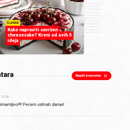
ČLANAK
Kako napraviti savršen
cheesecake? Kreni od ovih 5
ideja
tara
Napiši komentar
10:26
rimamljivo!!!! Pecem odmah danas!