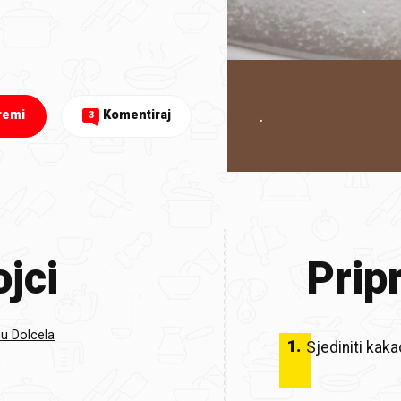
.
remi
Komentiraj
3
jci
Prip
u Dolcela
1
.
Sjediniti kaka