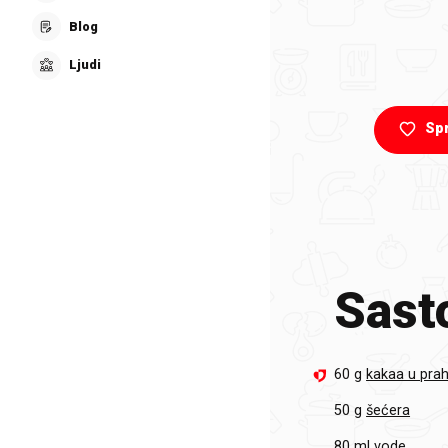
Blog
Ljudi
Sp
Sasto
60 g
kakaa u prah
50 g
šećera
80 ml
vode