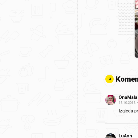
Komen
3
OnaMala
15.10.2015.
Izgleda p
LuAnn