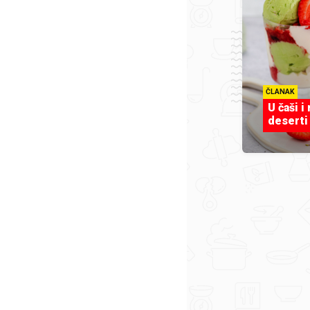
ČLANAK
U čaši i
deserti