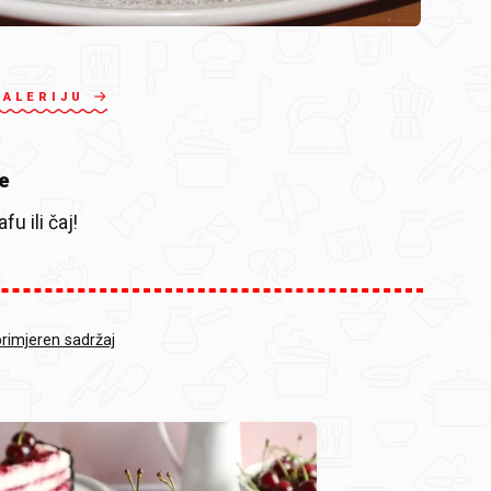
GALERIJU
e
fu ili čaj!
primjeren sadržaj