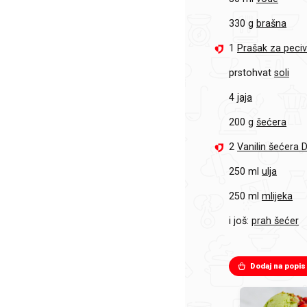
330 g
brašna
1
Prašak za peci
prstohvat
soli
4
jaja
200 g
šećera
2
Vanilin šećera 
250 ml
ulja
250 ml
mlijeka
i još:
prah šećer
Dodaj na popis