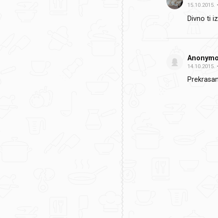
15.10.2015.
Divno ti i
Anonym
14.10.2015.
Prekrasan