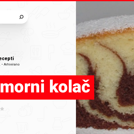
ecepti
.
•
Arhivirano
morni kolač