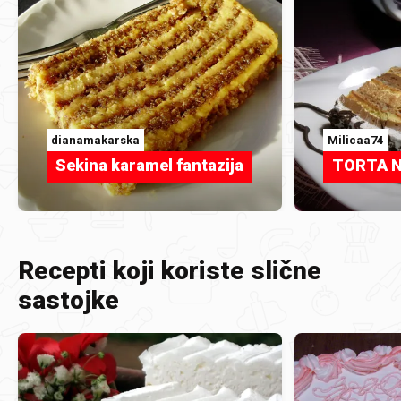
dianamakarska
Milicaa74
Sekina karamel fantazija
TORTA 
Recepti koji koriste slične
sastojke