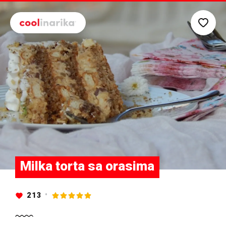
Preskoči na glavni sadržaj
Milka torta sa orasima
213