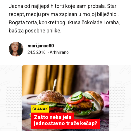
Jedna od najljepših torti koje sam probala. Stari
recept, medju prvima zapisan u mojoj bilježnici.
Bogata torta, konkretnog ukusa čokolade i oraha,
baš za posebne prilike.
marijanac80
24.5.2016.
•
Arhivirano
ČLANAK
Zašto neka jela
jednostavno traže kečap?