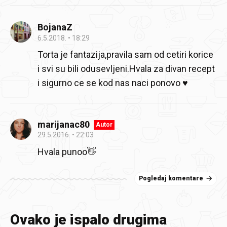
BojanaZ
6.5.2018.
18:29
Torta je fantazija,pravila sam od cetiri korice
i svi su bili odusevljeni.Hvala za divan recept
i sigurno ce se kod nas naci ponovo ♥️
marijanac80
Autor
29.5.2016.
22:03
Hvala punoo👋
Pogledaj komentare
Ovako je ispalo drugima