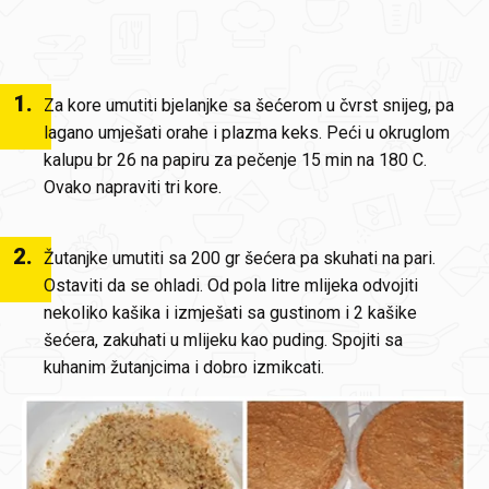
1
.
Za kore umutiti bjelanjke sa šećerom u čvrst snijeg, pa
lagano umješati orahe i plazma keks. Peći u okruglom
kalupu br 26 na papiru za pečenje 15 min na 180 C.
Ovako napraviti tri kore.
2
.
Žutanjke umutiti sa 200 gr šećera pa skuhati na pari.
Ostaviti da se ohladi. Od pola litre mlijeka odvojiti
nekoliko kašika i izmješati sa gustinom i 2 kašike
šećera, zakuhati u mlijeku kao puding. Spojiti sa
kuhanim žutanjcima i dobro izmikcati.