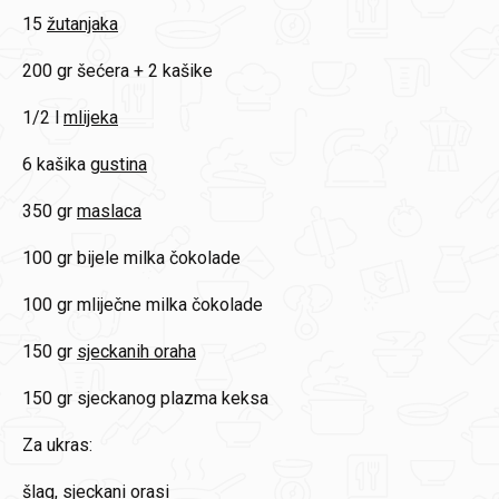
15
žutanjaka
200 gr
šećera + 2 kašike
1/2 l
mlijeka
6 kašika
gustina
350 gr
maslaca
100 gr
bijele milka čokolade
100 gr
mliječne milka čokolade
150 gr
sjeckanih oraha
150 gr
sjeckanog plazma keksa
Za ukras:
šlag, sjeckani orasi