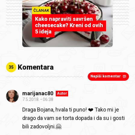
ČLANAK
Kako napraviti savršen
cheesecake? Kreni od ovih
5 ideja
Komentara
35
Napiši komentar
marijanac80
Autor
7.5.2018.
06:38
Draga Bojana, hvala ti puno! ❤️ Tako mi je
drago da vam se torta dopada i da su i gosti
bili zadovoljni.🤗