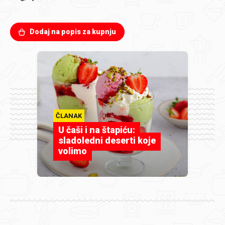
Dodaj na popis za kupnju
ČLANAK
U čaši i na štapiću:
sladoledni deserti koje
volimo