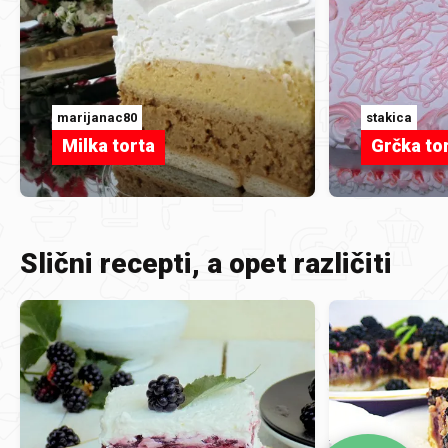
marijanac80
stakica
Milka torta
Grčka to
Slični recepti, a opet različiti