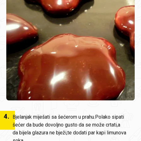
4
.
Bjelanjak miješati sa šećerom u prahu.Polako sipati
šećer da bude dovoljno gusto da se može crtati,a
da bijela glazura ne bježi,te dodati par kapi limunova
soka.