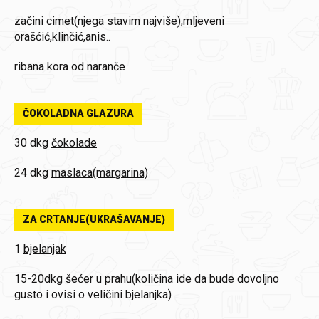
začini
cimet(njega stavim najviše),mljeveni
orašćić,klinčić,anis..
ribana kora od naranče
ČOKOLADNA GLAZURA
30 dkg
čokolade
24 dkg
maslaca(margarina)
ZA CRTANJE(UKRAŠAVANJE)
1
bjelanjak
15-20dkg
šećer u prahu(količina ide da bude dovoljno
gusto i ovisi o veličini bjelanjka)