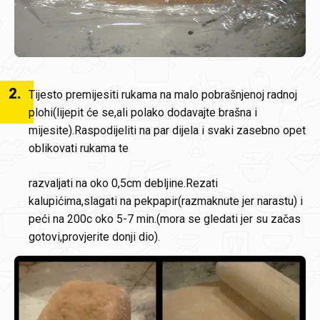
2
.
Tijesto premijesiti rukama na malo pobrašnjenoj radnoj
plohi(lijepit će se,ali polako dodavajte brašna i
mijesite).Raspodijeliti na par dijela i svaki zasebno opet
oblikovati rukama te
razvaljati na oko 0,5cm debljine.Rezati
kalupićima,slagati na pekpapir(razmaknute jer narastu) i
peći na 200c oko 5-7 min.(mora se gledati jer su začas
gotovi,provjerite donji dio).