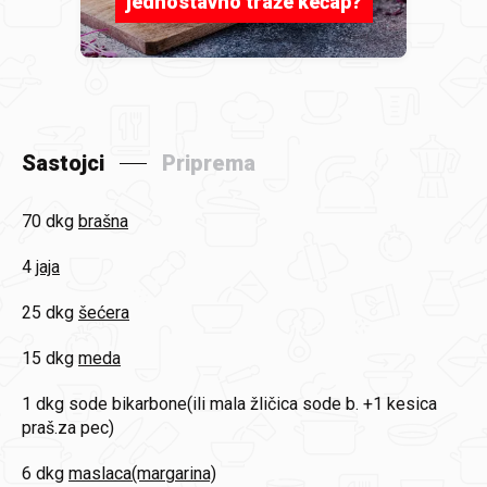
jednostavno traže kečap?
Sastojci
Priprema
70 dkg
brašna
4
jaja
25 dkg
šećera
15 dkg
meda
1 dkg
sode bikarbone(ili mala žličica sode b. +1 kesica
praš.za pec)
6 dkg
maslaca(margarina)