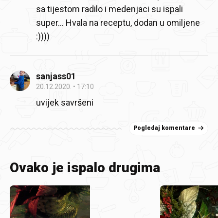
sa tijestom radilo i medenjaci su ispali
super... Hvala na receptu, dodan u omiljene
:))))
sanjass01
20.12.2020.
17:10
uvijek savršeni
Pogledaj komentare
Ovako je ispalo drugima