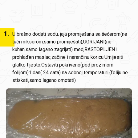
1
.
U brašno dodati sodu, jaja promiješana sa šećerom(ne
tući mikserom,samo promiješati),UGRIJANI(ne
kuhan,samo lagano zagrijati) med,RASTOPLJEN i
prohlađen maslac,začine i narančinu koricu.Umijesiti
glatko tijesto.Ostaviti pokriveno(pod prozirnom
folijom)1 dan( 24 sata) na sobnoj temperaturi.(foliju ne
stiskati,samo lagano omotati)