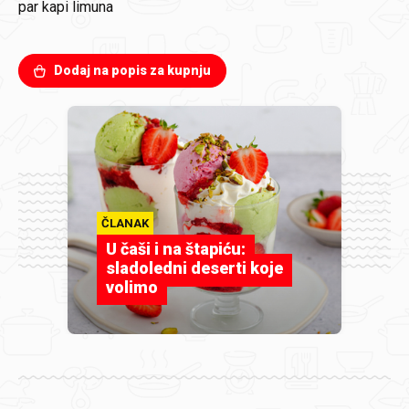
par kapi limuna
Dodaj na popis za kupnju
ČLANAK
U čaši i na štapiću:
sladoledni deserti koje
volimo