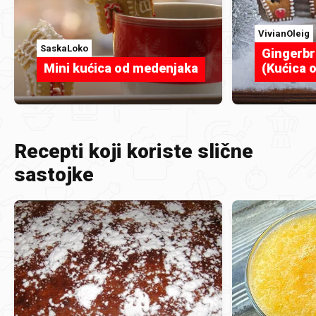
VivianOleig
SaskaLoko
Gingerb
Mini kućica od medenjaka
(Kućica 
Recepti koji koriste slične
sastojke