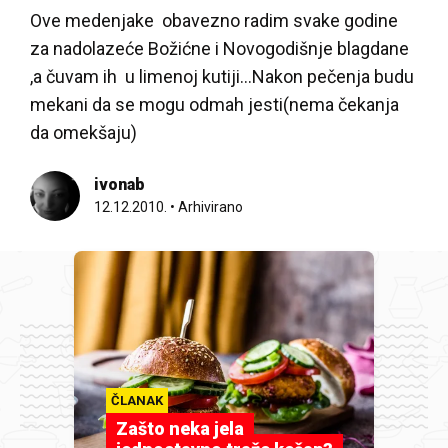
Ove medenjake obavezno radim svake godine
za nadolazeće Božićne i Novogodišnje blagdane
,a čuvam ih u limenoj kutiji...Nakon pečenja budu
mekani da se mogu odmah jesti(nema čekanja
da omekšaju)
ivonab
12.12.2010.
•
Arhivirano
ČLANAK
Zašto neka jela