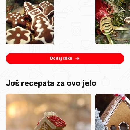
Dodaj sliku
Još recepata za ovo jelo