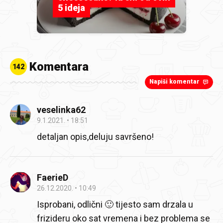
5 ideja
Komentara
142
Napiši komentar
veselinka62
9.1.2021.
18:51
detaljan opis,deluju savršeno!
FaerieD
26.12.2020.
10:49
Isprobani, odlični 🙂 tijesto sam drzala u
frizideru oko sat vremena i bez problema se