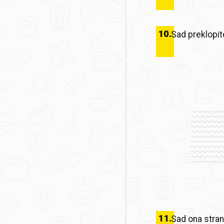
10
.
Sad preklopit
11
.
Sad ona strana