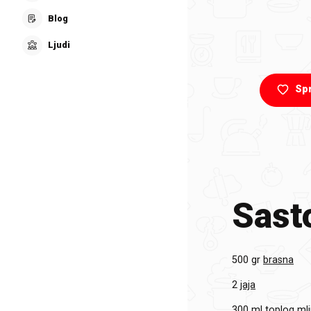
Blog
Ljudi
Sp
Sasto
500 gr
brasna
2
jaja
300 ml
toplog mli