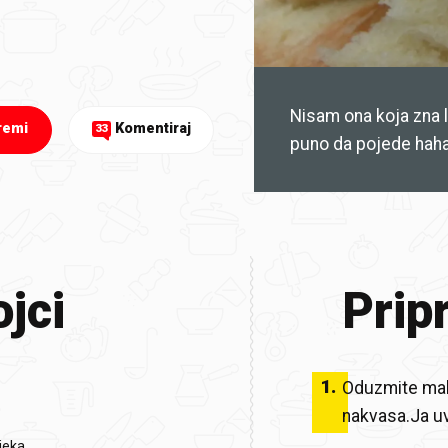
Nisam ona koja zna 
remi
Komentiraj
33
puno da pojede hah
jci
Prip
1
.
Oduzmite malo
nakvasa.Ja uv
jeka