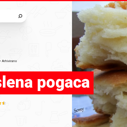
•
Arhivirano
lena pogaca