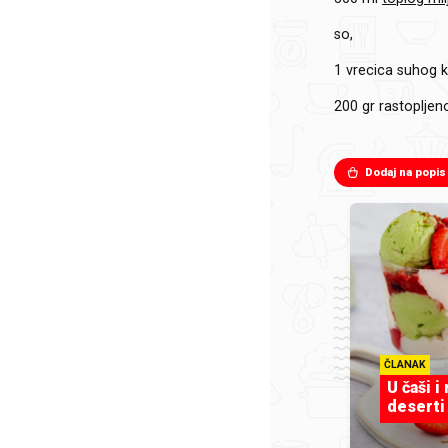
so,
1 vrecica suhog
200 gr
rastoplje
Dodaj na popis
ČLANAK
U čaši i
deserti