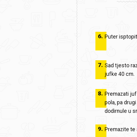
6
.
Puter isptopit
7
.
Sad tjesto ra
jufke 40 cm.
8
.
Premazati juf
pola, pa drugi
dodirnule u sr
9
.
Premazite te