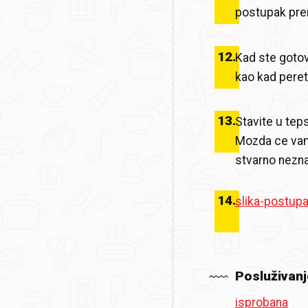
postupak prem
12
.
Kad ste goto
kao kad peret
13
.
Stavite u teps
Mozda ce vam 
stvarno nezn
14
.
slika-postup
Posluživanj
isprobana