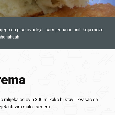
lijepo da pise uvude,ali sam jedna od onih koja moze
ahahahaah
rema
 mlijeka od ovih 300 ml kako bi stavili kvasac da
jek stavim malo i secera.