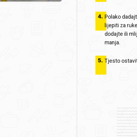
4
.
Polako dadajt
lijepiti za r
dodajte ili ml
manja.
5
.
Tjesto ostavi