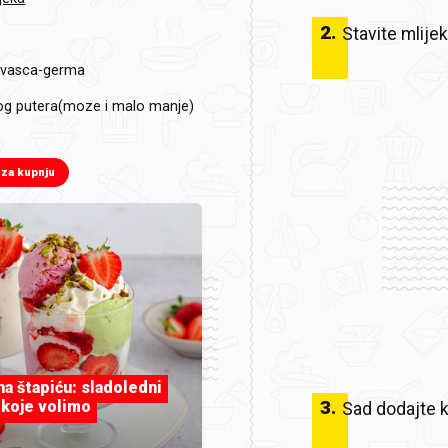
2
.
Stavite mlijek
kvasca-germa
nog putera(moze i malo manje)
 za kupnju
 na štapiću: sladoledni
3
.
 koje volimo
Sad dodajte k