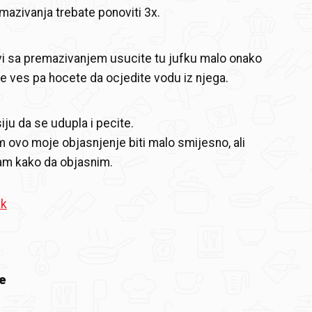
azivanja trebate ponoviti 3x.
vi sa premazivanjem usucite tu jufku malo onako
e ves pa hocete da ocjedite vodu iz njega.
iju da se udupla i pecite.
ovo moje objasnjenje biti malo smijesno, ali
am kako da objasnim.
ak
e