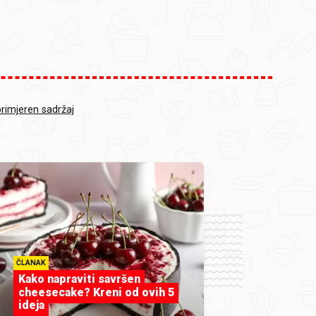
primjeren sadržaj
ČLANAK
Kako napraviti savršen
cheesecake? Kreni od ovih 5
ideja