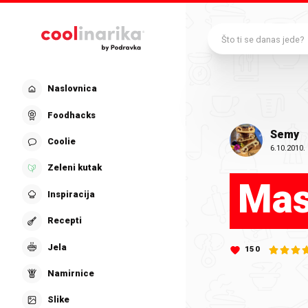
Preskoči na glavni sadržaj
Što ti se danas jede?
Naslovnica
Foodhacks
Semy
Coolie
6.10.2010.
Zeleni kutak
Mas
Inspiracija
Recepti
Jela
150
Namirnice
Slike