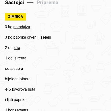
Sastojci
Priprema
ZIMNICA
3 kg
paradajza
3 kg
paprika crveni i zeleni
2 dcl
ulja
1 dcl
sirceta
so ,secera
bijeloga bibera
4-5
lovorova lista
i ljuti paprika
1
konzervans