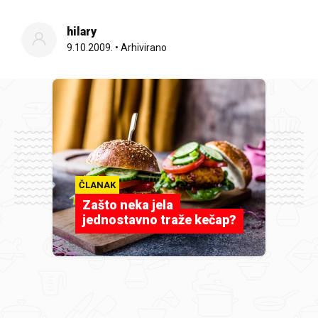
hilary
9.10.2009.
•
Arhivirano
ČLANAK
Zašto neka jela
jednostavno traže kečap?