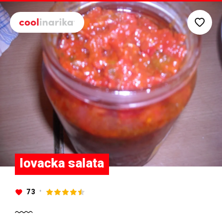
Preskoči na glavni sadržaj
lovacka salata
73