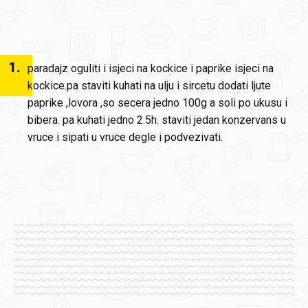
1
.
paradajz oguliti i isjeci na kockice i paprike isjeci na
kockice.pa staviti kuhati na ulju i sircetu dodati ljute
paprike ,lovora ,so secera jedno 100g a soli po ukusu i
bibera. pa kuhati jedno 2.5h. staviti jedan konzervans u
vruce i sipati u vruce degle i podvezivati.