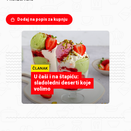
Dodaj na popis za kupnju
ČLANAK
U čaši i na štapiću:
sladoledni deserti koje
volimo