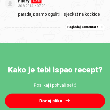
hilary
Autor
30.8.2014.
07:20
paradajz samo oguliti i isjeckat na kockice
Pogledaj komentare
Kako je tebi ispao recept?
Poslikaj i pohvali se! :)
Dodaj sliku