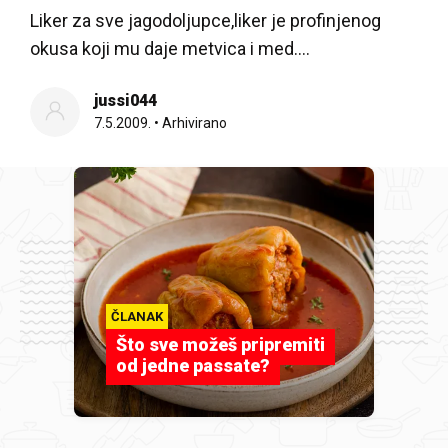
Liker za sve jagodoljupce,liker je profinjenog
okusa koji mu daje metvica i med….
jussi044
7.5.2009.
•
Arhivirano
ČLANAK
Što sve možeš pripremiti
od jedne passate?