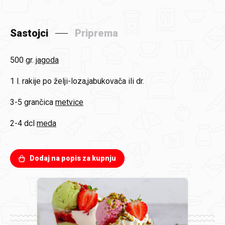
Sastojci
Priprema
500 gr.
jagoda
1 l.
rakije po želji-loza,jabukovača ili dr.
3-5 grančica
metvice
2-4 dcl
meda
Dodaj na popis za kupnju