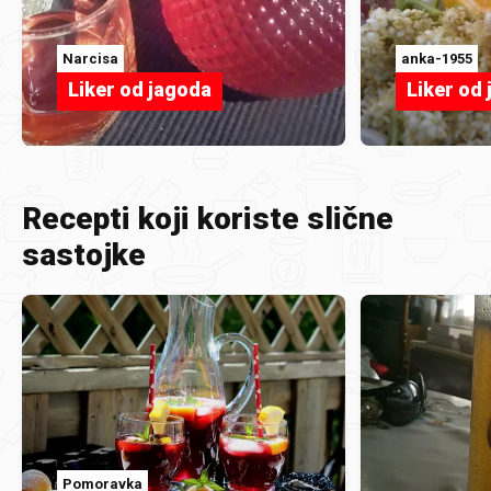
Narcisa
anka-1955
Liker od jagoda
Liker od 
Recepti koji koriste slične
sastojke
Pomoravka