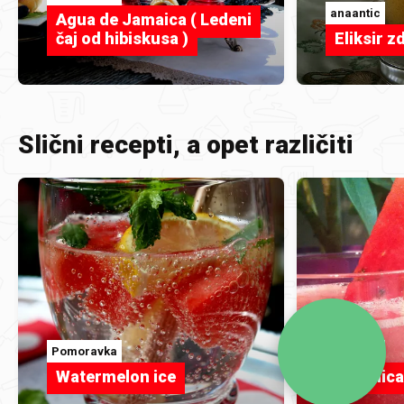
anaantic
Agua de Jamaica ( Ledeni
čaj od hibiskusa )
Eliksir z
Slični recepti, a opet različiti
Pomoravka
lolla2223
Watermelon ice
Lubenica