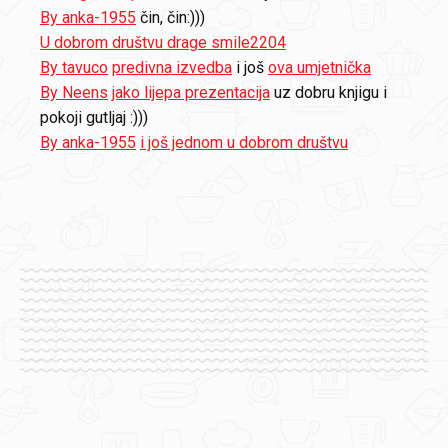
By anka-1955
čin, čin:)))
U dobrom društvu drage smile2204
By tavuco
predivna izvedba
i još
ova umjetnička
By Neens
jako lijepa prezentacija
uz dobru knjigu i
pokoji gutljaj :)))
By anka-1955
i još jednom u dobrom društvu