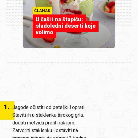
ČLANAK
U čaši i na štapiću:
sladoledni deserti koje
volimo
1
.
Jagode očistiti od peteljki i oprati.
Staviti ih u staklenku širokog grla,
dodati metvicu preliti rakijom.
Zatvoriti staklenku i ostaviti na