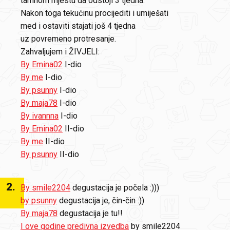
tamnom mjestu da odstoji 3 tjedna.
Nakon toga tekućinu procijediti i umiješati
med i ostaviti stajati još 4 tjedna
uz povremeno protresanje.
Zahvaljujem i ŽIVJELI:
By Emina02
I-dio
By me
I-dio
By psunny
I-dio
By maja78
I-dio
By ivannna
I-dio
By Emina02
II-dio
By me
II-dio
By psunny
II-dio
2
.
By smile2204
degustacija je počela :)))
by psunny
degustacija je, čin-čin :))
By maja78
degustacija je tu!!
I ove godine predivna izvedba
by smile2204