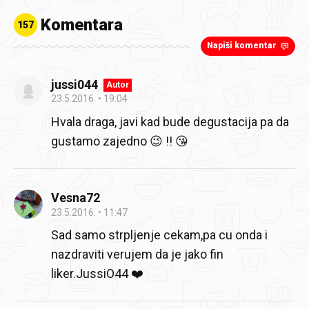
Komentara
157
Napiši komentar
jussi044
Autor
23.5.2016.
19:04
Hvala draga, javi kad bude degustacija pa da
gustamo zajedno 😉 !! 😘
Vesna72
23.5.2016.
11:47
Sad samo strpljenje cekam,pa cu onda i
nazdraviti verujem da je jako fin
liker.JussiO44 ❤️