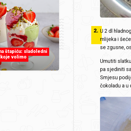
2
.
U 2 dl hladnog
mlijeka i šeće
se zgusne, os
 na štapiću: sladoledni
 koje volimo
Umutiti slatku
pa sjediniti
Smjesu podijel
čokoladu a u 