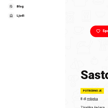
Blog
Ljudi
Sp
Sasto
POTREBNO JE
8 dl
mlijeka
7 kašika
šećera