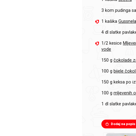
3 kom
pudinga sa 
1 kašika
Gussnela
4 dl
slatke pavlak
1/2 kesice
Mljeve
vode
150 g
čokolade z
100 g
bijele čoko
150 g
keksa po i
100 g
mljevenih 
1 dl
slatke pavlak
Dodaj na popis