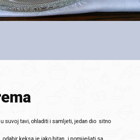
rema
 suvoj tavi, ohladiti i samljeti, jedan dio sitno
, odabir keksa je jako bitan, i pomiješati sa