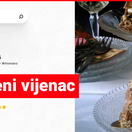
5
•
Arhivirano
eni vijenac