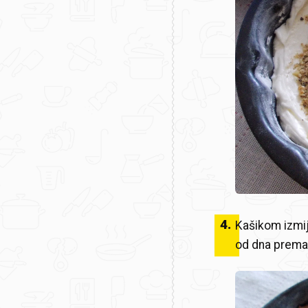
4
.
Kašikom izmij
od dna prema 