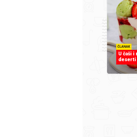
ČLANAK
U čaši i
deserti