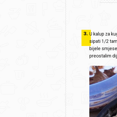
3
.
U kalup za kug
sipati 1/2 ta
bijele smjese
preostalim d