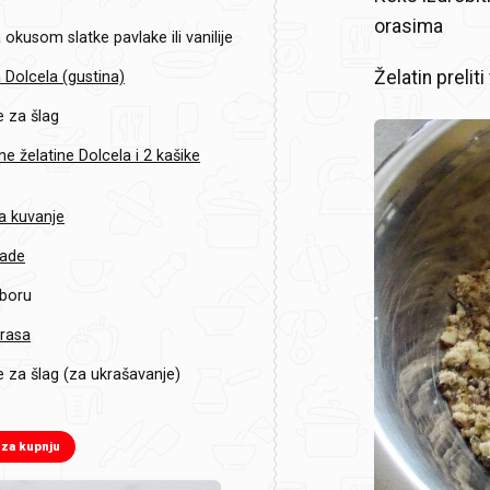
orasima
okusom slatke pavlake ili vanilije
Želatin prelit
 Dolcela (gustina)
e za šlag
ne želatine Dolcela i 2 kašike
a kuvanje
lade
zboru
orasa
e za šlag (za ukrašavanje)
 za kupnju