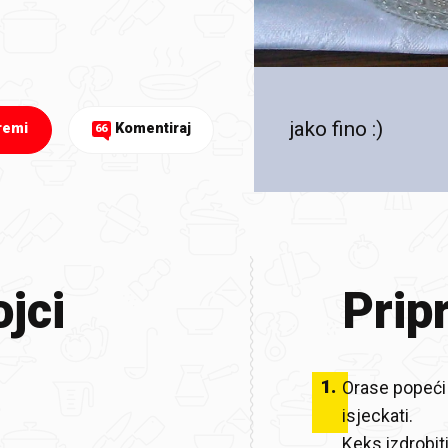
jako fino :)
remi
Komentiraj
66
jci
Prip
1
.
Orase popeći u
isjeckati.
Keks izdrobiti