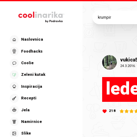
Preskoči na glavni sadržaj
Naslovnica
Foodhacks
vukica
Coolie
24.3.2016.
Zeleni kutak
led
Inspiracija
Recepti
Jela
218
Namirnice
Slike