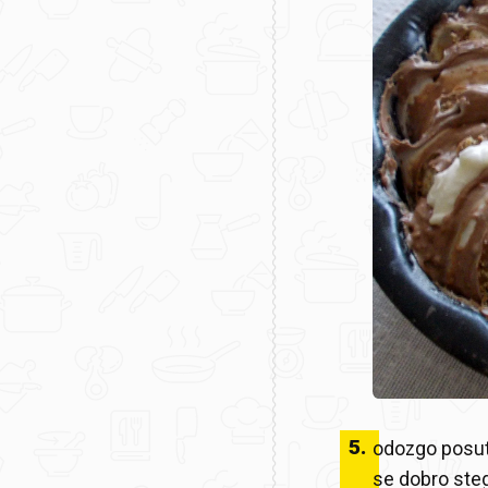
5
.
odozgo posuti
se dobro steg