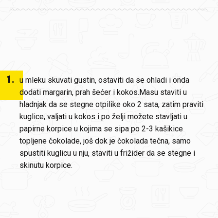
1
.
u mleku skuvati gustin, ostaviti da se ohladi i onda
dodati margarin, prah šećer i kokos.Masu staviti u
hladnjak da se stegne otpilike oko 2 sata, zatim praviti
kuglice, valjati u kokos i po želji možete stavljati u
papirne korpice u kojima se sipa po 2-3 kašikice
topljene čokolade, još dok je čokolada tečna, samo
spustiti kuglicu u nju, staviti u frižider da se stegne i
skinutu korpice.