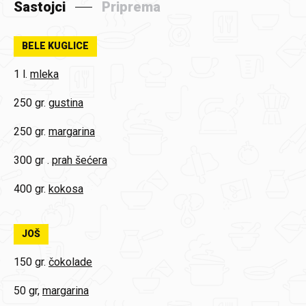
Sastojci
Priprema
BELE KUGLICE
1 l.
mleka
250 gr.
gustina
250 gr.
margarina
300 gr .
prah šećera
400 gr.
kokosa
JOŠ
150 gr.
čokolade
50 gr,
margarina