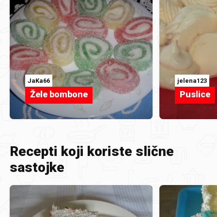
JaKa66
jelena123
Žele bombone
Puslice
Recepti koji koriste slične
sastojke