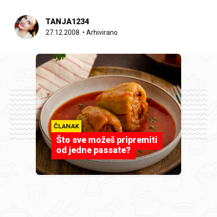
TANJA1234
27.12.2008.
•
Arhivirano
ČLANAK
Što sve možeš pripremiti
od jedne passate?