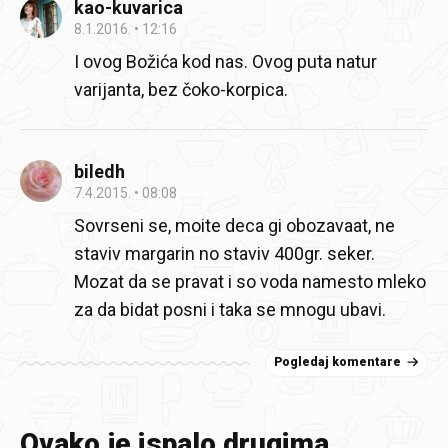
kao-kuvarica
8.1.2016.
12:16
I ovog Božića kod nas. Ovog puta natur
varijanta, bez čoko-korpica.
biledh
7.4.2015.
08:08
Sovrseni se, moite deca gi obozavaat, ne
staviv margarin no staviv 400gr. seker.
Mozat da se pravat i so voda namesto mleko
za da bidat posni i taka se mnogu ubavi.
Pogledaj komentare
Ovako je ispalo drugima