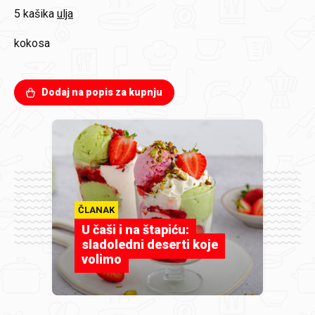
5 kašika
ulja
kokosa
Dodaj na popis za kupnju
ČLANAK
U čaši i na štapiću:
sladoledni deserti koje
volimo