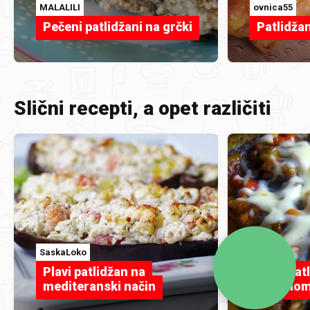
MALALILI
ovnica55
Pečeni patlidžani na grčki
Patlidžan
Slični recepti, a opet različiti
SaskaLoko
Jafi
Plavi patlidžan na
Plavi pat
mediteranski način
piletino