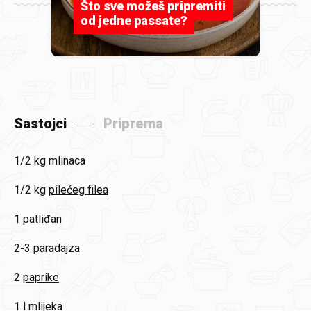
Što sve možeš pripremiti
od jedne passate?
Sastojci
Priprema
1/2 kg
mlinaca
1/2 kg
pilećeg filea
1
patliđan
2-3
paradajza
2
paprike
1 l
mlijeka