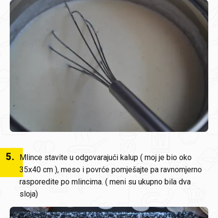
5
.
Mlince stavite u odgovarajući kalup ( moj je bio oko
35x40 cm ), meso i povrće pomješajte pa ravnomjerno
rasporedite po mlincima. ( meni su ukupno bila dva
sloja)