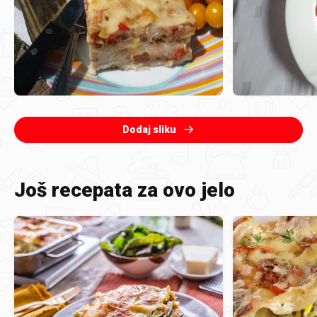
Dodaj sliku
Još recepata za ovo jelo