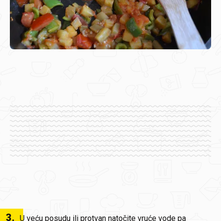
3
.
U veću posudu ili protvan natočite vruće vode pa