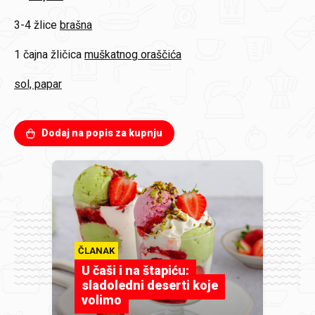
3-4 žlice
brašna
1 čajna žličica
muškatnog oraščića
sol, papar
Dodaj na popis za kupnju
ČLANAK
U čaši i na štapiću:
sladoledni deserti koje
volimo