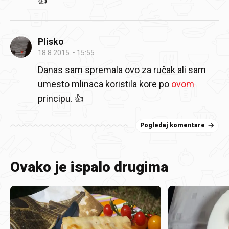
👍
Plisko
18.8.2015.
15:55
Danas sam spremala ovo za ručak ali sam
umesto mlinaca koristila kore po
ovom
principu. 👍
Pogledaj komentare
Ovako je ispalo drugima