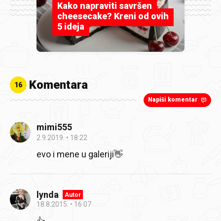
Kako napraviti savršen
cheesecake? Kreni od ovih
5 ideja
Komentara
16
Napiši komentar
mimi555
2.9.2019.
18:22
evo i mene u galeriji👋
lynda
Autor
18.8.2015.
16:07