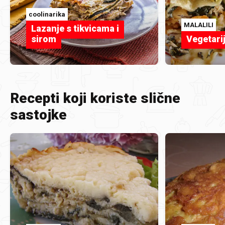
coolinarika
MALALILI
Lazanje s tikvicama i
sirom
Vegetari
Recepti koji koriste slične
sastojke