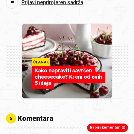
Prijavi neprimjeren sadržaj
ČLANAK
Kako napraviti savršen
cheesecake? Kreni od ovih
5 ideja
Komentara
5
Napiši komentar