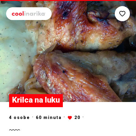
Preskoči na glavni sadržaj
Krilca na luku
4 osobe
60
minuta
20