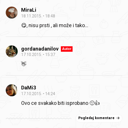
MiraLi
18.11.2015.
18:48
😋, nisu prsti , ali može i tako...
gordanadanilov
Autor
17.10.2015.
15:37
👋
DaMi3
17.10.2015.
14:24
Ovo ce svakako biti isprobano 🙂👍
Pogledaj komentare