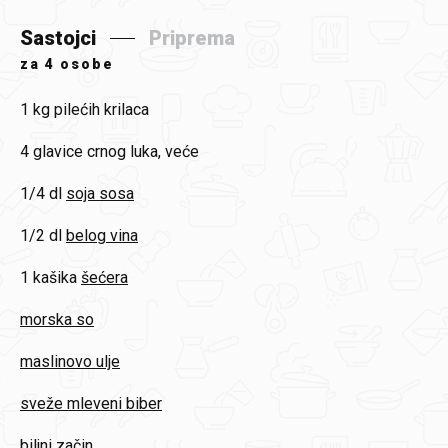
Sastojci
Priprema
za
4 osobe
1 kg
pilećih krilaca
4 glavice
crnog luka, veće
1/4 dl
soja sosa
1/2 dl
belog vina
1 kašika
šećera
morska so
maslinovo ulje
sveže mleveni biber
biljni začin