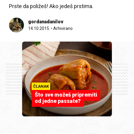
Prste da poližeš! Ako jedeš prstima.
gordanadanilov
14.10.2015.
•
Arhivirano
ČLANAK
Što sve možeš pripremiti
od jedne passate?