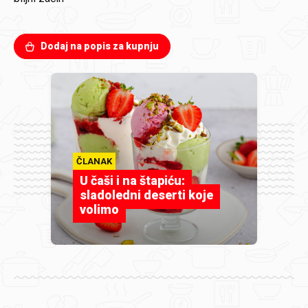
Dodaj na popis za kupnju
ČLANAK
U čaši i na štapiću:
sladoledni deserti koje
volimo