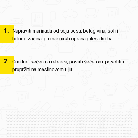
1
.
Napraviti marinadu od soja sosa, belog vina, soli i
biljnog začina, pa marinirati oprana pileća krilca.
2
.
Crni luk isečen na rebarca, posuti šećerom, posoliti i
propržiti na maslinovom ulju.