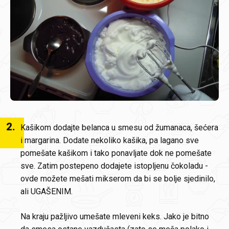
2
.
Kašikom dodajte belanca u smesu od žumanaca, šećera
i margarina. Dodate nekoliko kašika, pa lagano sve
pomešate kašikom i tako ponavljate dok ne pomešate
sve. Zatim postepeno dodajete istopljenu čokoladu -
ovde možete mešati mikserom da bi se bolje sjedinilo,
ali UGAŠENIM.
Na kraju pažljivo umešate mleveni keks. Jako je bitno