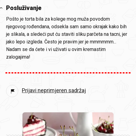
Posluživanje
Pošto je torta bila za kolege mog muža povodom
njegovog rođendana, odsekla sam samo okrajak kako bih
je slikala, a sledeći put ću staviti sliku parčeta na tacni, jer
jako lepo izgleda. Često je pravim jer je mmmmmm...
Nadam se da ćete i vi uživati u ovim kremastim
zalogajima!
Prijavi neprimjeren sadržaj