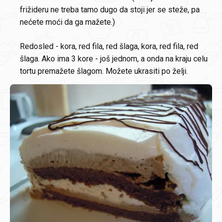
frižideru ne treba tamo dugo da stoji jer se steže, pa
nećete moći da ga mažete.)
Redosled - kora, red fila, red šlaga, kora, red fila, red
šlaga. Ako ima 3 kore - još jednom, a onda na kraju celu
tortu premažete šlagom. Možete ukrasiti po želji.