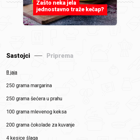
Zašto neka jela
jednostavno traže kečap?
Sastojci
Priprema
8 jaja
250 grama margarina
250 grama šećera u prahu
100 grama mlevenog keksa
200 grama čokolade za kuvanje
4 kesice šlaga