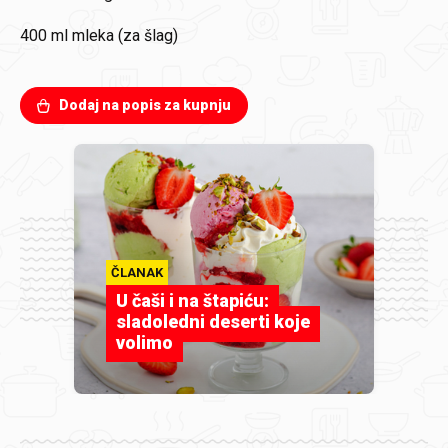
400 ml mleka (za šlag)
Dodaj na popis za kupnju
ČLANAK
U čaši i na štapiću:
sladoledni deserti koje
volimo