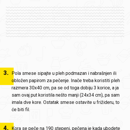
3
.
Pola smese sipajte u pleh podmazan i nabrašnjen ili
obložen papirom za pečenje. Inače treba koristiti pleh
razmera 30x40 cm, pa se od toga dobiju 3 korice, a ja
sam ovaj put koristila nešto manji (24x34 cm), pa sam
imala dve kore. Ostatak smese ostavite u frižideru, to
će biti fil.
4
.
Kora se peče na 190 stepeni, pečena je kada ubodete