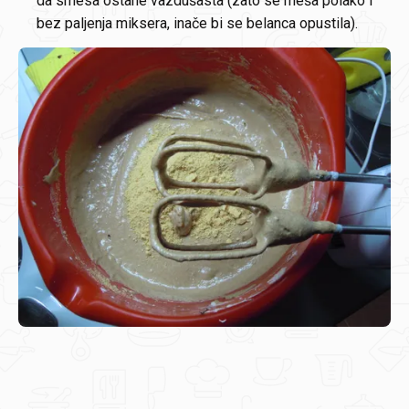
da smesa ostane vazdušasta (zato se meša polako i
bez paljenja miksera, inače bi se belanca opustila).