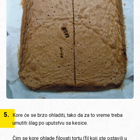
5
.
Kore će se brzo ohladiti, tako da za to vreme treba
umutiti šlag po uputstvu sa kesice.
Čim se kore ohlade filovati tortu (fil koji ste ostavili u