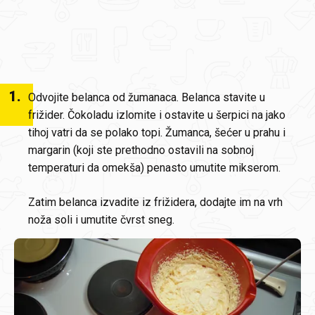
1
.
Odvojite belanca od žumanaca. Belanca stavite u
frižider. Čokoladu izlomite i ostavite u šerpici na jako
tihoj vatri da se polako topi. Žumanca, šećer u prahu i
margarin (koji ste prethodno ostavili na sobnoj
temperaturi da omekša) penasto umutite mikserom.
Zatim belanca izvadite iz frižidera, dodajte im na vrh
noža soli i umutite čvrst sneg.