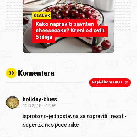
ČLANAK
Kako napraviti savršen
cheesecake? Kreni od ovih
5 ideja
Komentara
30
Napiši komentar
holiday-blues
12.3.2018.
10:59
isprobano-jednostavna za napraviti i rezati-
super za nas početnike