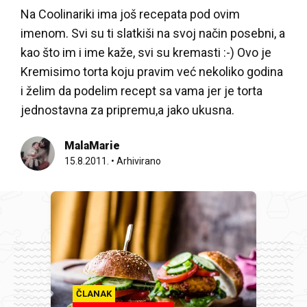
Na Coolinariki ima još recepata pod ovim
imenom. Svi su ti slatkiši na svoj način posebni, a
kao što im i ime kaže, svi su kremasti :-) Ovo je
Kremisimo torta koju pravim već nekoliko godina
i želim da podelim recept sa vama jer je torta
jednostavna za pripremu,a jako ukusna.
MalaMarie
15.8.2011.
•
Arhivirano
ČLANAK