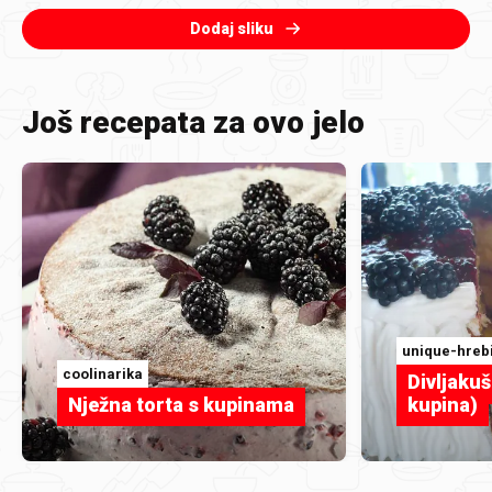
Dodaj sliku
Još recepata za ovo jelo
unique-hreb
coolinarika
Divljakuš
Nježna torta s kupinama
kupina)