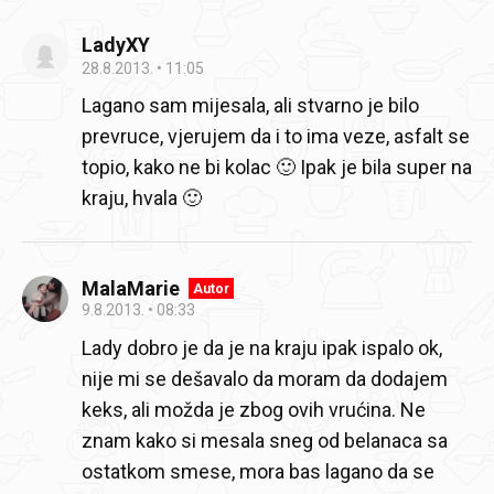
LadyXY
28.8.2013.
11:05
Lagano sam mijesala, ali stvarno je bilo
prevruce, vjerujem da i to ima veze, asfalt se
topio, kako ne bi kolac 🙂 Ipak je bila super na
kraju, hvala 🙂
MalaMarie
Autor
9.8.2013.
08:33
Lady dobro je da je na kraju ipak ispalo ok,
nije mi se dešavalo da moram da dodajem
keks, ali možda je zbog ovih vrućina. Ne
znam kako si mesala sneg od belanaca sa
ostatkom smese, mora bas lagano da se