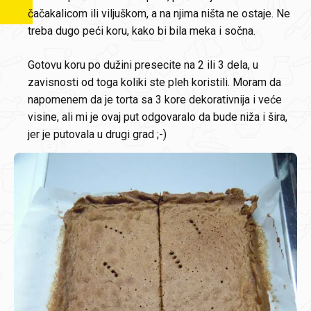
čačakalicom ili viljuškom, a na njima ništa ne ostaje. Ne
treba dugo peći koru, kako bi bila meka i sočna.
Gotovu koru po dužini presecite na 2 ili 3 dela, u
zavisnosti od toga koliki ste pleh koristili. Moram da
napomenem da je torta sa 3 kore dekorativnija i veće
visine, ali mi je ovaj put odgovaralo da bude niža i šira,
jer je putovala u drugi grad ;-)