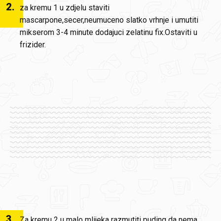
2
.
za kremu 1 u zdjelu staviti
mascarpone,secer,neumuceno slatko vrhnje i umutiti
mikserom 3-4 minute dodajuci zelatinu fix.Ostaviti u
frizider.
3
.
Za kremu 2 u malo mlijeka razmutiti puding da nema