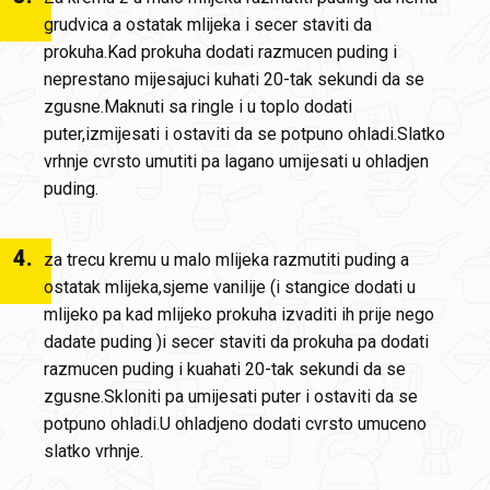
grudvica a ostatak mlijeka i secer staviti da
prokuha.Kad prokuha dodati razmucen puding i
neprestano mijesajuci kuhati 20-tak sekundi da se
zgusne.Maknuti sa ringle i u toplo dodati
puter,izmijesati i ostaviti da se potpuno ohladi.Slatko
vrhnje cvrsto umutiti pa lagano umijesati u ohladjen
puding.
4
.
za trecu kremu u malo mlijeka razmutiti puding a
ostatak mlijeka,sjeme vanilije (i stangice dodati u
mlijeko pa kad mlijeko prokuha izvaditi ih prije nego
dadate puding )i secer staviti da prokuha pa dodati
razmucen puding i kuahati 20-tak sekundi da se
zgusne.Skloniti pa umijesati puter i ostaviti da se
potpuno ohladi.U ohladjeno dodati cvrsto umuceno
slatko vrhnje.