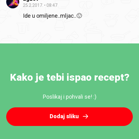
25.2.2017.
08:47
Ide u omiljene..mljac..🙂
Kako je tebi ispao recept?
Poslikaj i pohvali se! :)
Dodaj sliku