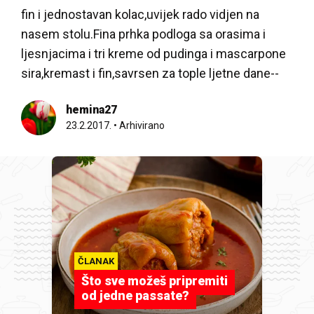
fin i jednostavan kolac,uvijek rado vidjen na
nasem stolu.Fina prhka podloga sa orasima i
ljesnjacima i tri kreme od pudinga i mascarpone
sira,kremast i fin,savrsen za tople ljetne dane--
hemina27
23.2.2017.
•
Arhivirano
ČLANAK
Što sve možeš pripremiti
od jedne passate?