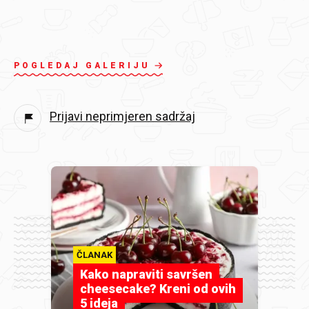
POGLEDAJ GALERIJU
Prijavi neprimjeren sadržaj
ČLANAK
Kako napraviti savršen
cheesecake? Kreni od ovih
5 ideja