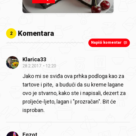
Komentara
2
Napiši komentar
Klarica33
28.2.2017.
12:20
Jako mi se sviđa ova prhka podloga kao za
tartove i pite, a budući da su kreme lagane
ovo je stvarno, kako ste i napisali, dezert za
proljeće-ljeto, lagan i "prozračan". Bit će
isproban.
Egzot