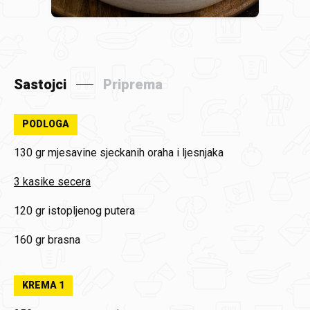
Sastojci
Priprema
PODLOGA
130 gr mjesavine sjeckanih oraha i ljesnjaka
3 kasike secera
120 gr istopljenog putera
160 gr brasna
KREMA 1