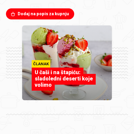
Dodaj na popis za kupnju
ČLANAK
U čaši i na štapiću:
sladoledni deserti koje
volimo