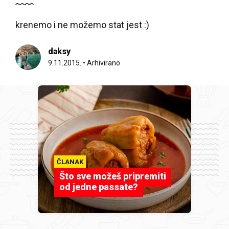
krenemo i ne možemo stat jest :)
daksy
9.11.2015.
•
Arhivirano
ČLANAK
Što sve možeš pripremiti
od jedne passate?