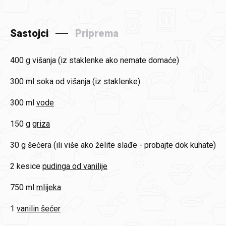
Sastojci
Priprema
400 g
višanja (iz staklenke ako nemate domaće)
300 ml
soka od višanja (iz staklenke)
300 ml
vode
150 g
griza
30 g
šećera (ili više ako želite slađe - probajte dok kuhate)
2 kesice
pudinga od vanilije
750 ml
mlijeka
1
vanilin šećer