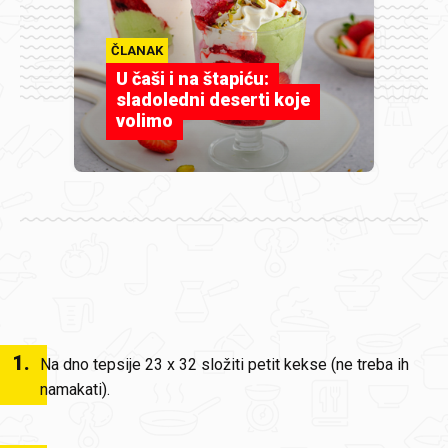
ČLANAK
U čaši i na štapiću:
sladoledni deserti koje
volimo
1
.
Na dno tepsije 23 x 32 složiti petit kekse (ne treba ih
namakati).