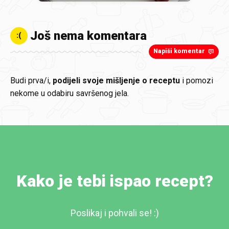
Još nema komentara
:(
Napiši komentar
Budi prva/i,
podijeli svoje mišljenje o receptu
i pomozi
nekome u odabiru savršenog jela.
Kako je tebi ispao recept?
Poslikaj i pohvali se! :)