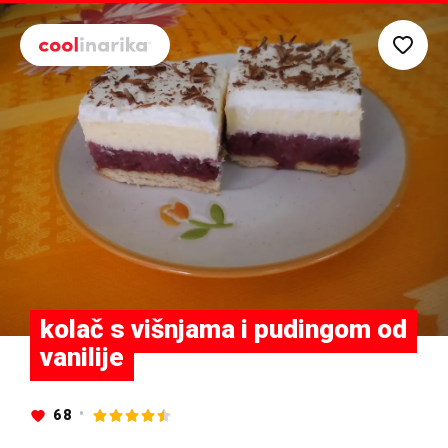
Preskoči na glavni sadržaj
kolač s višnjama i pudingom od
vanilije
68