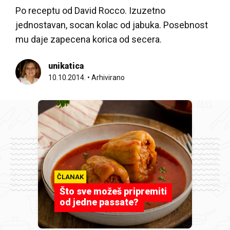
Po receptu od David Rocco. Izuzetno
jednostavan, socan kolac od jabuka. Posebnost
mu daje zapecena korica od secera.
unikatica
10.10.2014.
•
Arhivirano
ČLANAK
Što sve možeš pripremiti
od jedne passate?