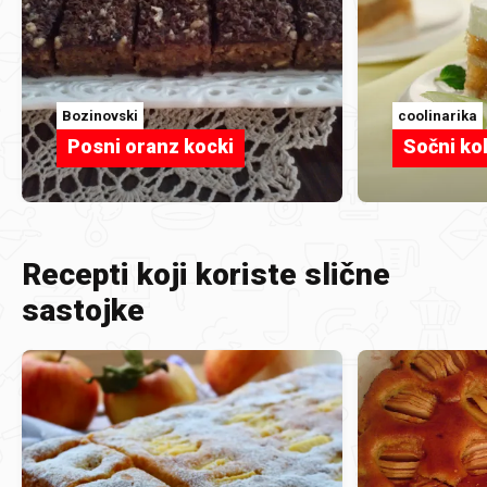
Bozinovski
coolinarika
Posni oranz kocki
Sočni ko
Recepti koji koriste slične
sastojke