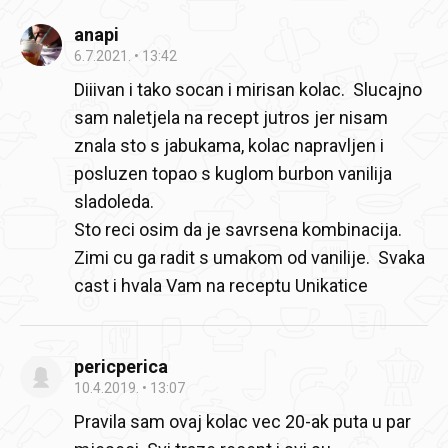
anapi
6.7.2021.
13:42
Diiivan i tako socan i mirisan kolac. Slucajno
sam naletjela na recept jutros jer nisam
znala sto s jabukama, kolac napravljen i
posluzen topao s kuglom burbon vanilija
sladoleda.
Sto reci osim da je savrsena kombinacija.
Zimi cu ga radit s umakom od vanilije. Svaka
cast i hvala Vam na receptu Unikatice
pericperica
10.4.2019.
13:07
Pravila sam ovaj kolac vec 20-ak puta u par