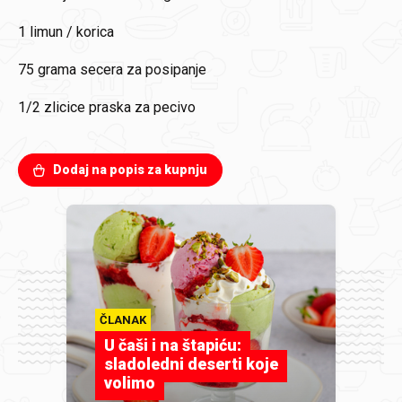
1
limun / korica
75 grama
secera za posipanje
1/2 zlicice
praska za pecivo
Dodaj na popis za kupnju
ČLANAK
U čaši i na štapiću:
sladoledni deserti koje
volimo