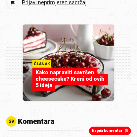
Prijavi neprimjeren sadržaj
ČLANAK
Kako napraviti savršen
cheesecake? Kreni od ovih
5 ideja
Komentara
29
Napiši komentar