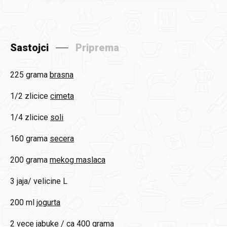
Sastojci
Priprema
225 grama
brasna
1/2 zlicice
cimeta
1/4 zlicice
soli
160 grama
secera
200 grama
mekog maslaca
3
jaja/ velicine L
200 ml
jogurta
2 vece
jabuke / ca 400 grama