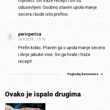
mjeseci. Svi traze recept i svi su
odusevljeni. Osobno stavim upola manje
secera i bude isto prefino.
pericperica
26.9.2018.
19:18
Prefin kolac. Pravim ga s upola manje secera
i dvije jabuke vise. Svi ga hvale i traze
recept!
Pogledaj komentare
Ovako je ispalo drugima