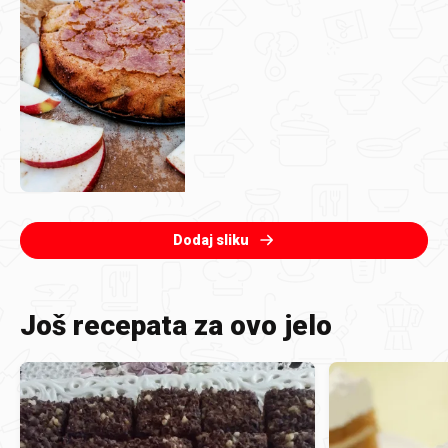
Dodaj sliku
Još recepata za ovo jelo