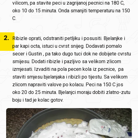
vilicom, pa stavite peci u zagrijanoj pecnici na 180 C,
oko 10 do 15 minuta. Onda smanjiti temperaturu na 150
C.
2
.
Ribizle oprati, odstraniti petljiku i posusiti. Bjelanjke i
par kapi octa, istuci u cvrst snijeg. Dodavati pomalo
secer i Gustin , pa tako dugo tuci dok ne dobijete cvrstu
smijesu. Dodati ribizle i pazljivo sa velikom zlicom
izmjesati. Izvaditi na pola pecen kola iz pecnice, pa
staviti smjesu bjelanjaka i ribizli po tijestu. Sa velikom
zlicom napraviti valove po kolacu. Peci na 150 C jos
oko 20 do 25 minuta. Bjelanjci moraju dobiti zlatno-zutu
boju i tad je kolac gotov.