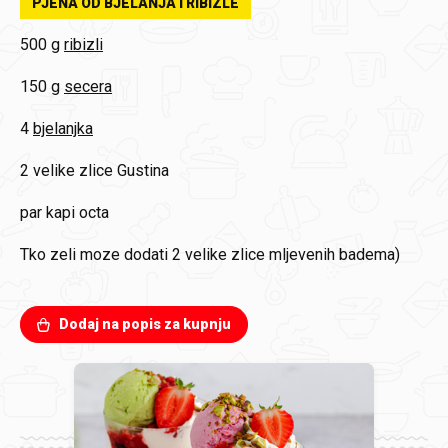
PJENA OD BJELANJA I RIBIZLE
500 g
ribizli
150 g
secera
4
bjelanjka
2
velike zlice Gustina
par kapi octa
Tko zeli moze dodati 2 velike zlice mljevenih badema)
Dodaj na popis za kupnju