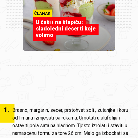
ČLANAK
U čaši i na štapiću:
sladoledni deserti koje
volimo
1
.
Brasno, margarin, secer, prstohvat soli , zutanjke i koru
od limuna izmjesati sa rukama. Umotati u alufoliju i
ostaviti pola sata na hladnom. Tjesto izrolati i staviti u
namascenu formu za tore 26 cm. Malo ga izbockati sa