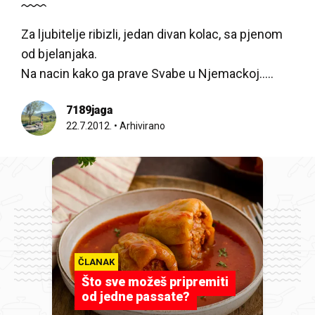
Za ljubitelje ribizli, jedan divan kolac, sa pjenom
od bjelanjaka.
Na nacin kako ga prave Svabe u Njemackoj.....
7189jaga
22.7.2012.
•
Arhivirano
ČLANAK
Što sve možeš pripremiti
od jedne passate?