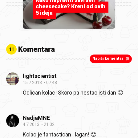
cheesecake? Kreni od ovih
5 ideja
Komentara
11
Napiši komentar
lightscientist
15.7.2013.
07:48
Odlican kolac! Skoro pa nestao isti dan 🙂
NadjaMNE
4.7.2013.
21:02
Kolac je fantastican i lagan! 🙂