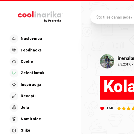
Preskoči na glavni sadržaj
Što ti se danas jede?
Naslovnica
Foodhacks
irenala
Coolie
2.5.2017.
Zeleni kutak
Kola
Inspiracija
Recepti
Jela
160
Namirnice
Slike