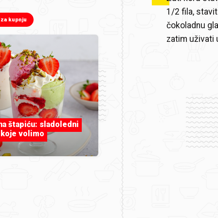
1/2 fila, stavi
 za kupnju
čokoladnu glaz
zatim uživati 
 na štapiću: sladoledni
 koje volimo