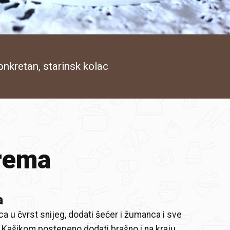
nkretan, starinsk kolac
rema
a
ca u čvrst snijeg, dodati šećer i žumanca i sve
 Kašikom postepeno dodati brašno i na kraju