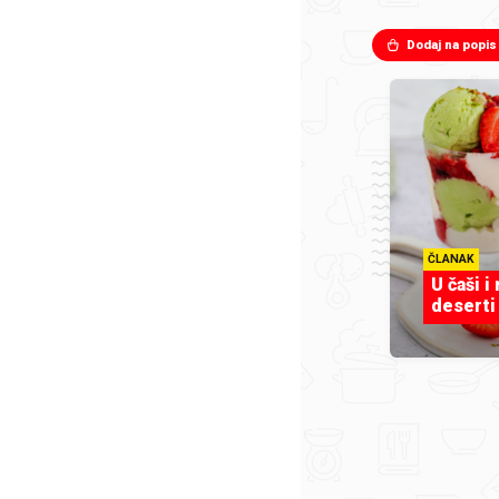
Dodaj na popis
ČLANAK
U čaši i
deserti