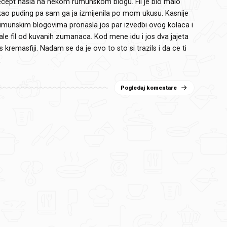
cept nasla na nekom rumunskom blogu. Fil je bio malo
 kao puding pa sam ga ja izmijenila po mom ukusu. Kasnije
munskim blogovima pronasla jos par izvedbi ovog kolaca i
ale fil od kuvanih zumanaca. Kod mene idu i jos dva jajeta
jos kremasfiji. Nadam se da je ovo to sto si trazils i da ce ti
.
Pogledaj komentare