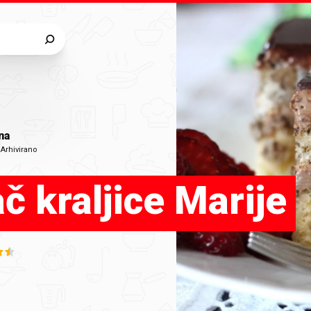
na
•
Arhivirano
č kraljice Marije