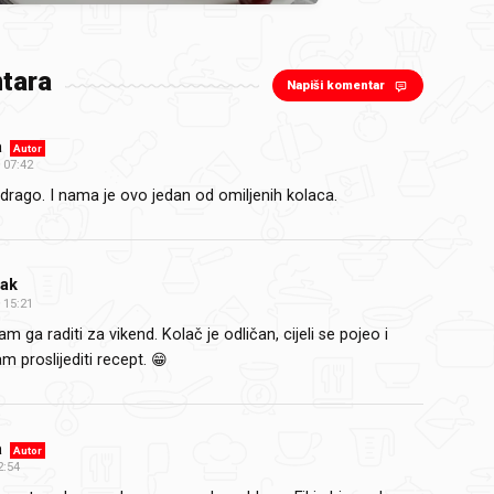
tara
Napiši komentar
a
Autor
07:42
 drago. I nama je ovo jedan od omiljenih kolaca.
cak
15:21
m ga raditi za vikend. Kolač je odličan, cijeli se pojeo i
m proslijediti recept. 😁
a
Autor
2:54