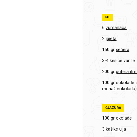
FIL
6
žumanaca
2
jajeta
150 gr
šećera
3-4
kesice vanile
200 gr
putera ili 
100 gr
čokolade za
menaž čokoladu)
GLAZURA
100 gr
okolade
3
kašike ulja