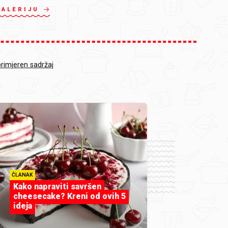
GALERIJU
primjeren sadržaj
ČLANAK
Kako napraviti savršen
cheesecake? Kreni od ovih 5
ideja