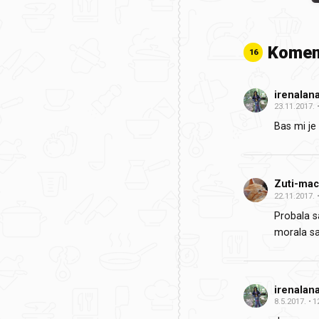
Komen
16
irenalan
23.11.2017.
Bas mi je
Zuti-ma
22.11.2017.
Probala sa
morala sa
irenalan
8.5.2017.
1