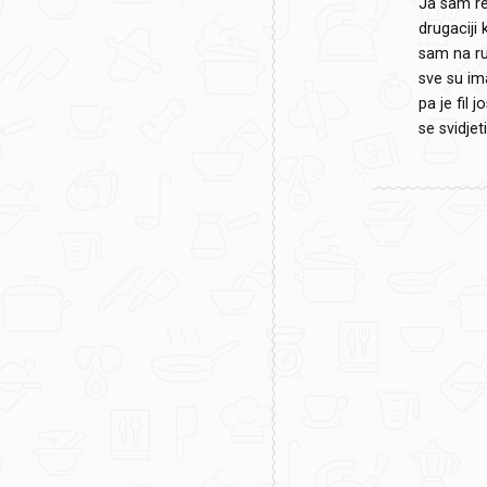
Ja sam re
drugaciji
sam na ru
sve su im
pa je fil 
se svidjeti