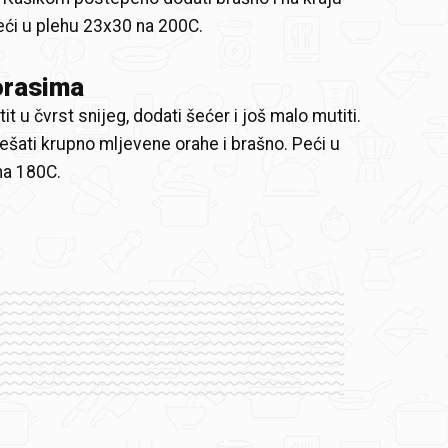
Peći u plehu 23x30 na 200C.
orasima
t u čvrst snijeg, dodati šećer i još malo mutiti.
šati krupno mljevene orahe i brašno. Peći u
na 180C.