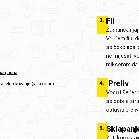
Fil
3
.
Žumanca i jaj
Vrućem filu d
se čokolada i
ne miješati ve
mikserom da s
margarina
Preliv
4
.
 jelo i kuvanje (ja koristim
Vodu i šećer 
se dobije sir
ostaviti preli
Sklapanj
5
.
Žuti koru stav