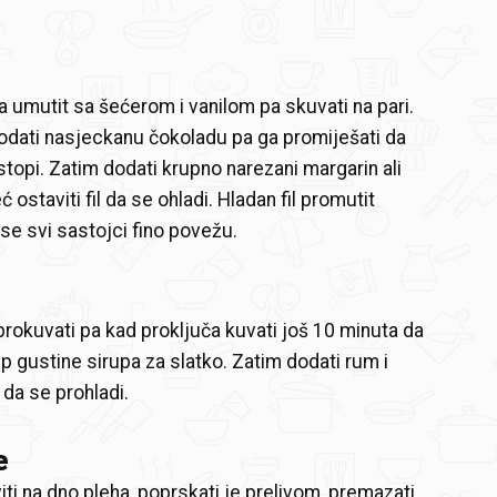
a umutit sa šećerom i vanilom pa skuvati na pari.
odati nasjeckanu čokoladu pa ga promiješati da
stopi. Zatim dodati krupno narezani margarin ali
ć ostaviti fil da se ohladi. Hladan fil promutit
e svi sastojci fino povežu.
prokuvati pa kad proključa kuvati još 10 minuta da
up gustine sirupa za slatko. Zatim dodati rum i
v da se prohladi.
e
iti na dno pleha, poprskati je prelivom, premazati