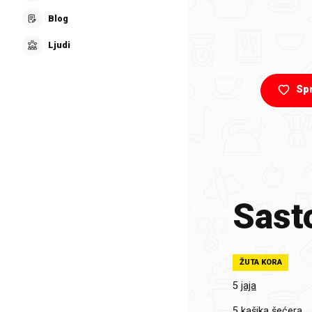
Blog
Ljudi
Sp
Sasto
ŽUTA KORA
5
jaja
5
kašika šećera