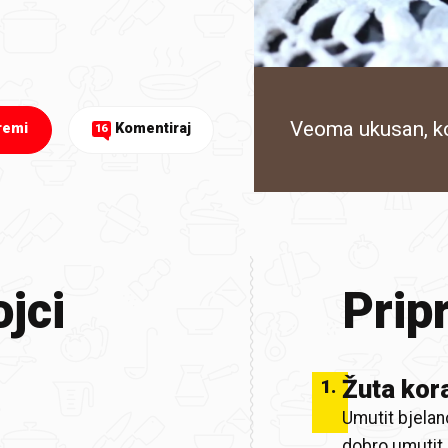
Veoma ukusan, ko
remi
Komentiraj
16
jci
Prip
Žuta kor
1
.
Umutit bjelan
dobro umutit.