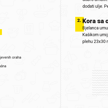
dodati ulje. 
Kora sa 
2
.
Bjelanca umuti
Kašikom umije
plehu 23x30 
ljevenih oraha
ašna