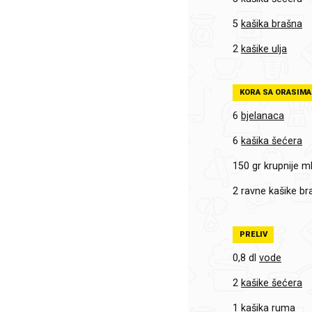
5
kašika brašna
2
kašike ulja
KORA SA ORASIMA
6
bjelanaca
6
kašika šećera
150 gr
krupnije m
2
ravne kašike br
PRELIV
0,8 dl
vode
2
kašike šećera
1
kašika ruma