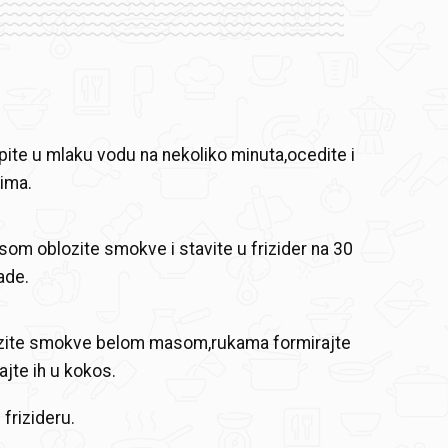
te u mlaku vodu na nekoliko minuta,ocedite i
ima.
m oblozite smokve i stavite u frizider na 30
ade.
ozite smokve belom masom,rukama formirajte
jajte ih u kokos.
 frizideru.