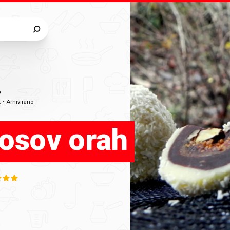
6
.
•
Arhivirano
osov orah