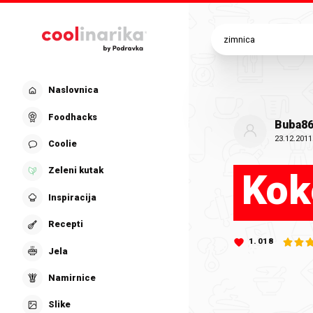
Preskoči na glavni sadržaj
Naslovnica
Foodhacks
Buba8
23.12.2011
Coolie
Zeleni kutak
Kok
Inspiracija
Recepti
1.018
Jela
Namirnice
Slike