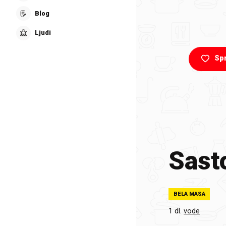
Blog
Ljudi
Sp
Sasto
BELA MASA
1 dl.
vode