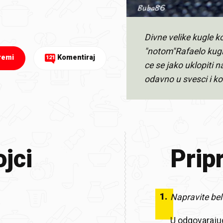
Divne velike kugle 
"notom"Rafaelo kugl
remi
Komentiraj
121
ce se jako uklopiti
odavno u svesci i k
jci
Prip
1
.
Napravite be
U odgovarajuc