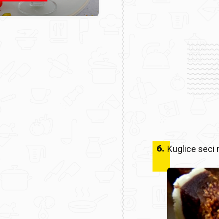
6
.
Kuglice seci n