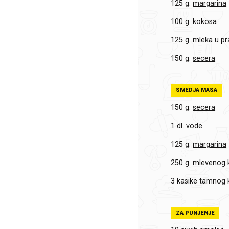
125 g.
margarina
100 g.
kokosa
125 g.
mleka u pr
150 g.
secera
SMEDJA MASA
150 g.
secera
1 dl.
vode
125 g.
margarina
250 g.
mlevenog 
3 kasike
tamnog 
ZA PUNJENJE