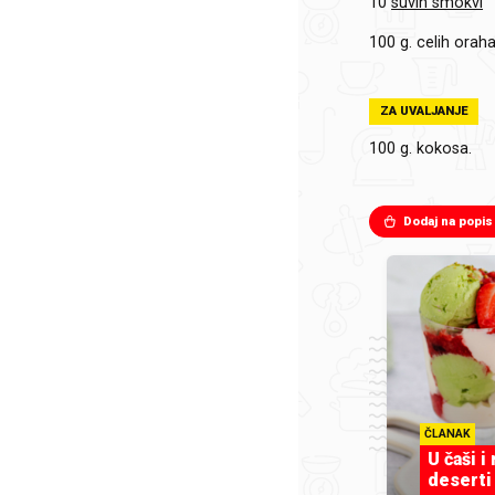
10
suvih smokvi
100 g.
celih oraha
ZA UVALJANJE
100 g.
kokosa.
Dodaj na popis
ČLANAK
U čaši i
deserti