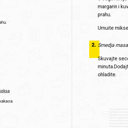
margarin i ku
prahu.
ahu.
Umuite mikser
2
.
Smedja masa
Skuvajte sece
minuta.Dodajt
ohladite.
keksa
kakaoa.