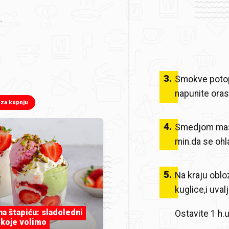
.
3
.
Smokve potopi
napunite oras
 za kupnju
4
.
Smedjom maso
min.da se ohl
5
.
Na kraju obl
kuglice,i uval
 na štapiću: sladoledni
Ostavite 1 h.u
 koje volimo