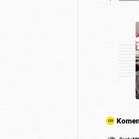
Komen
121