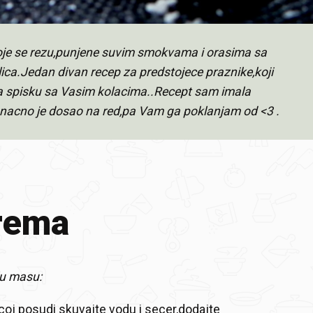
koje se rezu,punjene suvim smokvama i orasima sa
ica.Jedan divan recep za predstojece praznike,koji
 na spisku sa Vasim kolacima..Recept sam imala
onacno je dosao na red,pa Vam ga poklanjam od <3 .
rema
lu masu:
oj posudi skuvajte vodu i secer,dodajte