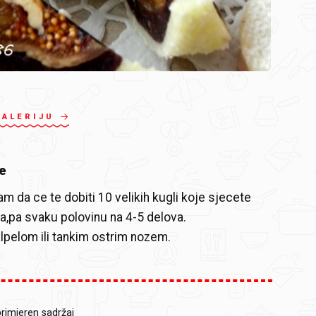
GALERIJU
e
 da ce te dobiti 10 velikih kugli koje sjecete
la,pa svaku polovinu na 4-5 delova.
alpelom ili tankim ostrim nozem.
primjeren sadržaj