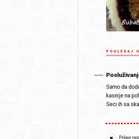
POGLEDAJ 
Posluživanj
Samo da dodam
kasnije na po
Seci ih sa sk
Prijavi ne