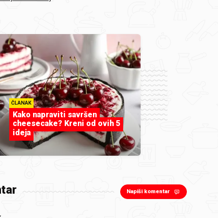
ČLANAK
Kako napraviti savršen
cheesecake? Kreni od ovih 5
ideja
tar
Napiši komentar