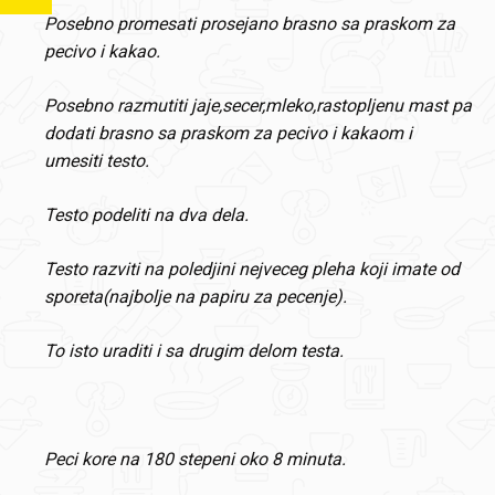
Posebno promesati prosejano brasno sa praskom za
pecivo i kakao.
Posebno razmutiti jaje,secer,mleko,rastopljenu mast pa
dodati brasno sa praskom za pecivo i kakaom i
umesiti testo.
Testo podeliti na dva dela.
Testo razviti na poledjini nejveceg pleha koji imate od
sporeta(najbolje na papiru za pecenje).
To isto uraditi i sa drugim delom testa.
Peci kore na 180 stepeni oko 8 minuta.