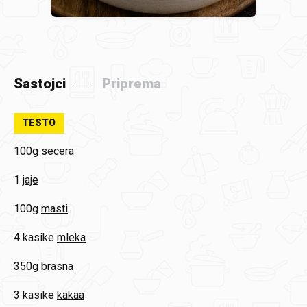
Sastojci
Priprema
TESTO
100g
secera
1
jaje
100g
masti
4 kasike
mleka
350g
brasna
3 kasike
kakaa