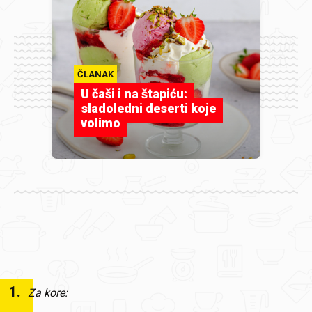
ČLANAK
U čaši i na štapiću:
sladoledni deserti koje
volimo
1
.
Za kore: