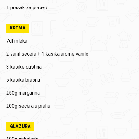
1
prasak za pecivo
KREMA
7dl
mleka
2
vanil secera + 1 kasika arome vanile
3 kasike
gustina
5 kasika
brasna
250g
margarina
200g
secera u prahu
GLAZURA