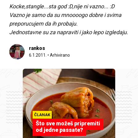
Kocke,stangle...sta god :D,nije ni vazno... :D
Vazno je samo da su mnoooogo dobre i svima
preporucujem da ih probaju.
Jednostavne su za napraviti i jako lepo izgledaju.
rankos
6.1.2011.
•
Arhivirano
ČLANAK
Što sve možeš pripremiti
od jedne passate?