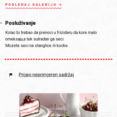
POGLEDAJ GALERIJU
Posluživanje
Kolac bi trebao da prenoci u frizideru da kore malo
omeksaju,a tek sutradan ga seci.
Mozete seci na stanglice ili kocke.
Prijavi neprimjeren sadržaj