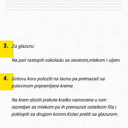
3
.
Za glazuru:
Na pari rastopiti cokoladu sa secerom,mlekom i uljem.
4
.
Gotovu koru poloziti na tacnu pa premazati sa
polovinom pripremljene kreme.
Na krem sloziti piskote kratko namocene u rum
razredjen sa mlekom pa ih premazati ostatkom fila i
poklopiti sa drugom korom.Kolac preliti sa glazurom.