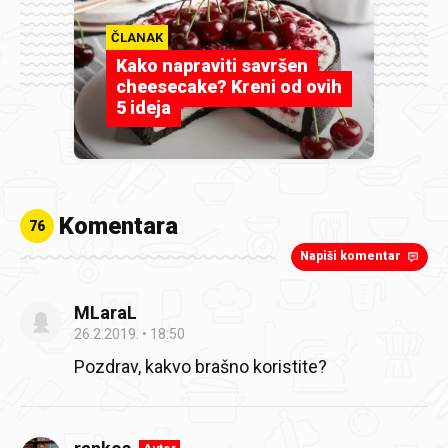
ČLANAK
Kako napraviti savršen
cheesecake? Kreni od ovih
5 ideja
Komentara
76
Napiši komentar
MLaraL
26.2.2019.
18:50
Pozdrav, kakvo brašno koristite?