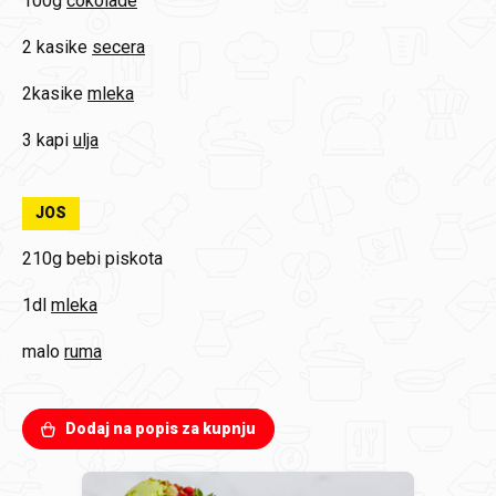
100g
cokolade
2 kasike
secera
2kasike
mleka
3 kapi
ulja
JOS
210g
bebi piskota
1dl
mleka
malo
ruma
Dodaj na popis za kupnju