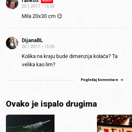
rankos
Autor
20.1.2017.
15:50
Mila 20x30 cm 😉
DijanaBL
20.1.2017.
15:20
Kolika na kraju bude dimenzija kolača? Ta
velika kao lim?
Pogledaj komentare
Ovako je ispalo drugima