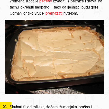
vremena. Kada je
pečeno
izvaditi iz pećnice i staviti na
tacnu, okrenuti naopako – tako da lješnjaci budu gore.
Odmah, onako vruće,
premazati
nutelom.
2
.
Skuhati fil od mlijeka, šećera, žumanjaka, brašna i