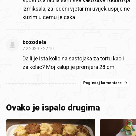
spustio, a radila sam sve kako oise i dobro ga
izmiksala, za ledeni vjetar mi uvijek uspije ne
kuzim u cemu je caka
bozodela
7.2.2020.
22:10
Da li je ista kolicina sastojaka za tortu kao i
za kolac? Moj kalup je promjera 28 cm
Pogledaj komentare
Ovako je ispalo drugima