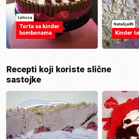
Lelicca
Natalija85
Torta sa kinder
bombonama
Kinder t
Recepti koji koriste slične
sastojke