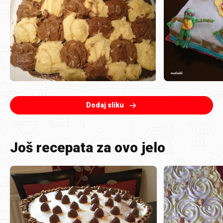
Dodaj sliku
Još recepata za ovo jelo