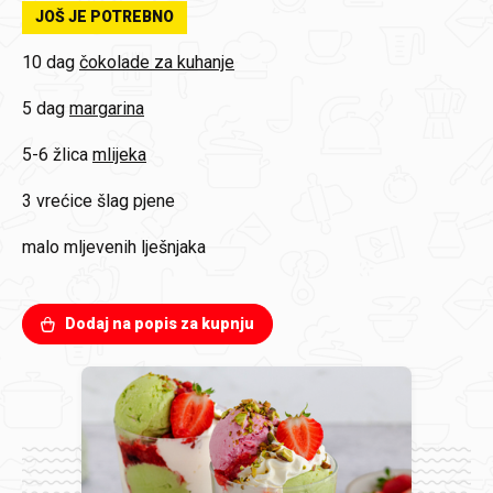
JOŠ JE POTREBNO
10 dag
čokolade za kuhanje
5 dag
margarina
5-6 žlica
mlijeka
3 vrećice
šlag pjene
malo mljevenih lješnjaka
Dodaj na popis za kupnju