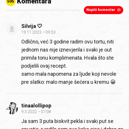
Komentara
505
Napiši komentar
Silvija 🤍
19.11.2023.
09:53
Odlično, već 3 godine radim ovu tortu, niti
jednom nas nije iznevjerila i svaki je out
primila tonu komplimenata. Hvala što ste
podjelili ovaj recept.
samo mala napomena za ljude koji nevole
pre slatko: malo manje šećera u kremu 😀
tinaalollipop
9.3.2022.
07:08
Ja sam 3 puta biskvit pekla i svaki put se