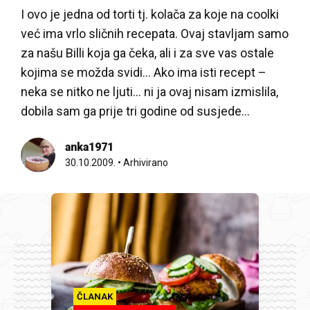
I ovo je jedna od torti tj. kolača za koje na coolki
već ima vrlo sličnih recepata. Ovaj stavljam samo
za našu Billi koja ga čeka, ali i za sve vas ostale
kojima se možda svidi… Ako ima isti recept –
neka se nitko ne ljuti… ni ja ovaj nisam izmislila,
dobila sam ga prije tri godine od susjede…
anka1971
30.10.2009.
•
Arhivirano
ČLANAK