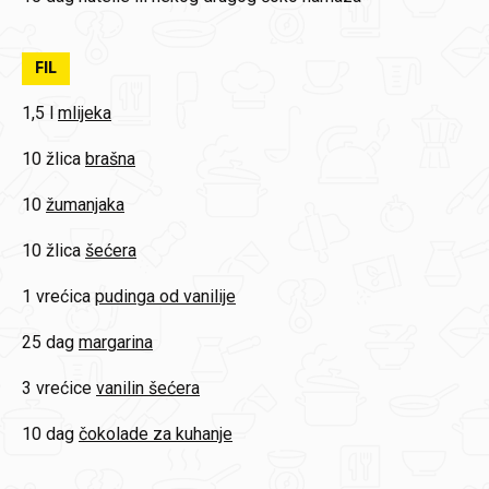
FIL
1,5 l
mlijeka
10 žlica
brašna
10
žumanjaka
10 žlica
šećera
1 vrećica
pudinga od vanilije
25 dag
margarina
3 vrećice
vanilin šećera
10 dag
čokolade za kuhanje