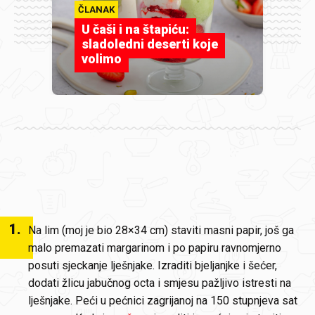
ČLANAK
U čaši i na štapiću:
sladoledni deserti koje
volimo
1
.
Na lim (moj je bio 28×34 cm) staviti masni papir, još ga
malo premazati margarinom i po papiru ravnomjerno
posuti sjeckanje lješnjake. Izraditi bjeljanjke i šećer,
dodati žlicu jabučnog octa i smjesu pažljivo istresti na
lješnjake. Peći u pećnici zagrijanoj na 150 stupnjeva sat