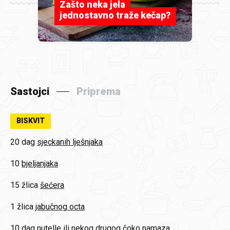
Zašto neka jela
jednostavno traže kečap?
Sastojci
Priprema
BISKVIT
20 dag
sjeckanih lješnjaka
10
bjeljanjaka
15 žlica
šećera
1 žlica
jabučnog octa
10 dag
nutelle ili nekog drugog čoko namaza