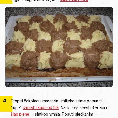
4
.
Otopiti čokoladu, margarin i mlijeko i time popuniti
“rupe”
između kugli od fila
. Na to sve staviti 3 vrećice
šlag pjene
ili slatkog vrhnja. Posuti sjeckanim ili