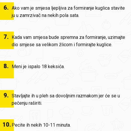
6
.
Ako vam je smjesa ljepljiva za formiranje kuglica stavite
ju u zamrzivač na nekih pola sata.
7
.
Kada vam smjesa bude spremna za formiranje, uzimajte
dio smjese sa velikom žlicom i formirajte kuglice.
8
.
Meni je ispalo 18 keksića.
9
.
Stavljajte ih u pleh sa dovoljnim razmakom jer će se u
pečenju raširiti.
10
.
Pecite ih nekih 10-11 minuta.