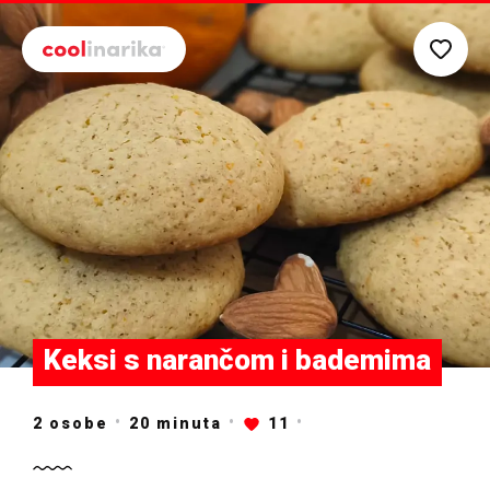
Preskoči na glavni sadržaj
Keksi s narančom i bademima
2 osobe
20
minuta
11