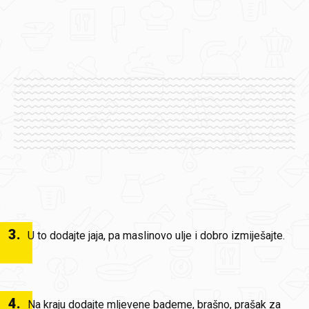
3
.
U to dodajte jaja, pa maslinovo ulje i dobro izmiješajte.
4
.
Na kraju dodajte mljevene bademe, brašno, prašak za