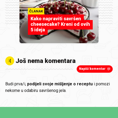
ČLANAK
Kako napraviti savršen
cheesecake? Kreni od ovih
5 ideja
Još nema komentara
:(
Napiši komentar
Budi prva/i,
podijeli svoje mišljenje o receptu
i pomozi
nekome u odabiru savršenog jela.