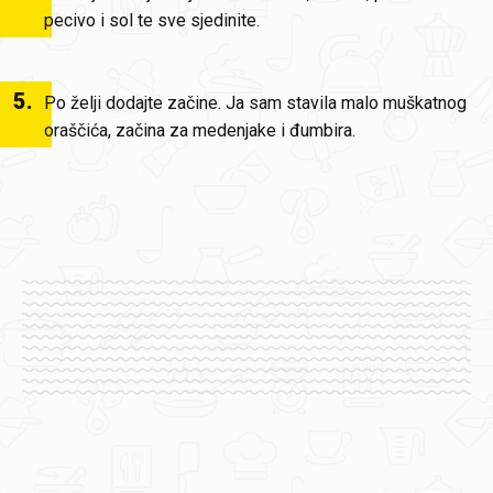
pecivo i sol te sve sjedinite.
5
.
Po želji dodajte začine. Ja sam stavila malo muškatnog
oraščića, začina za medenjake i đumbira.