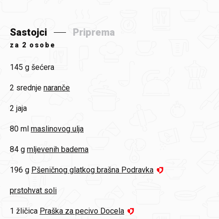
Sastojci
Priprema
za
2 osobe
145 g
šećera
2 srednje
naranče
2
jaja
80 ml
maslinovog ulja
84 g
mljevenih badema
196 g
Pšeničnog glatkog brašna Podravka
prstohvat soli
1 žličica
Praška za pecivo Docela