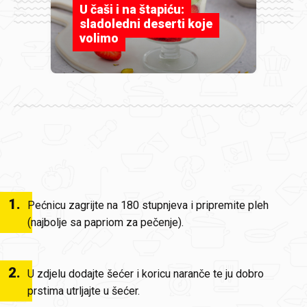
U čaši i na štapiću:
sladoledni deserti koje
volimo
1
.
Pećnicu zagrijte na 180 stupnjeva i pripremite pleh
(najbolje sa papriom za pečenje).
2
.
U zdjelu dodajte šećer i koricu naranče te ju dobro
prstima utrljajte u šećer.