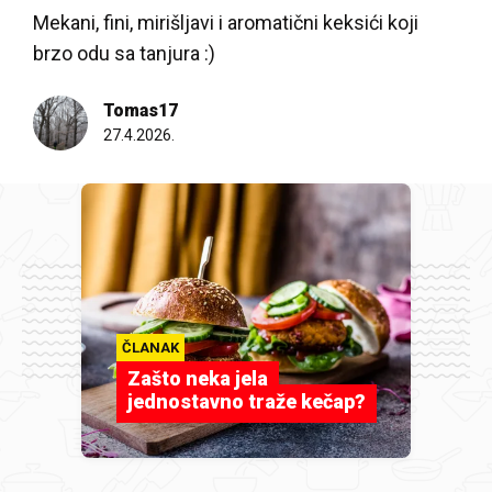
Mekani, fini, mirišljavi i aromatični keksići koji
brzo odu sa tanjura :)
Tomas17
27.4.2026.
ČLANAK
Zašto neka jela
jednostavno traže kečap?