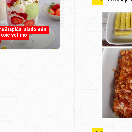
 na štapiću: sladoledni
 koje volimo