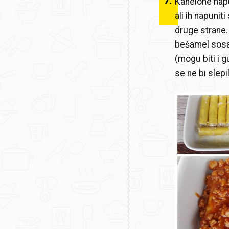
7
.
Kanelone napuni
ali ih napunit
druge strane.
bešamel sosa.
(mogu biti i 
se ne bi slepil