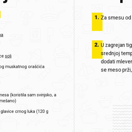
1
.
Za smesu od me
na
2
.
U zagrejan tiga
srednjoj temp
ce
soli
dodati mleven
og muskatnog orašćića
se meso prži,
sa (koristila sam svinjsko, a
i mešano)
glavice crnog luka (120 g