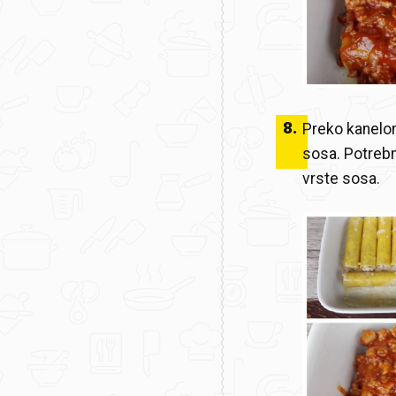
8
.
Preko kanelon
sosa. Potrebn
vrste sosa.