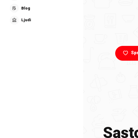
Blog
Ljudi
Sp
Sasto