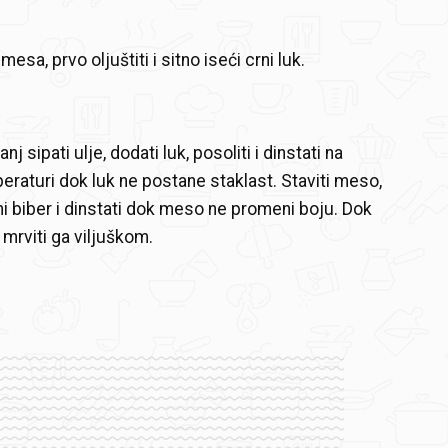
sa, prvo oljuštiti i sitno iseći crni luk.
nj sipati ulje, dodati luk, posoliti i dinstati na
eraturi dok luk ne postane staklast. Staviti meso,
i biber i dinstati dok meso ne promeni boju. Dok
 mrviti ga viljuškom.