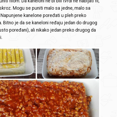
ti filom. Da kaneloni ne bi bili tvrdi ne nabijati fil,
i skroz. Mogu se puniti malo sa jedne, malo sa
 Napunjene kanelone poređati u pleh preko
 Bitno je da se kaneloni ređaju jedan do drugog
gusto poređani), ali nikako jedan preko drugog da
i.