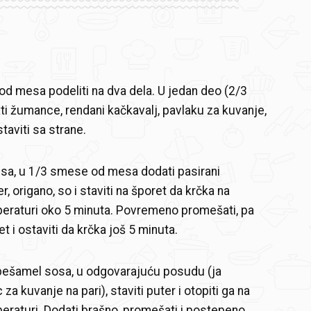
 od mesa podeliti na dva dela. U jedan deo (2/3
i žumance, rendani kačkavalj, pavlaku za kuvanje,
taviti sa strane.
sa, u 1/3 smese od mesa dodati pasirani
r, origano, so i staviti na šporet da krčka na
eraturi oko 5 minuta. Povremeno promešati, pa
ret i ostaviti da krčka još 5 minuta.
bešamel sosa, u odgovarajuću posudu (ja
 za kuvanje na pari), staviti puter i otopiti ga na
eraturi. Dodati brašno, promešati i postepeno