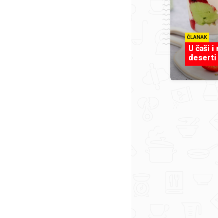
ČLANAK
U čaši i
deserti