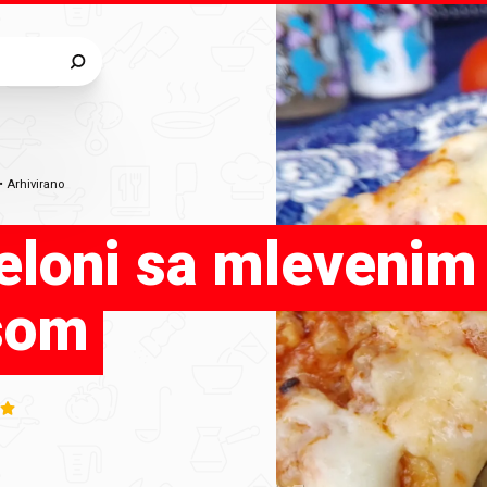
•
Arhivirano
eloni sa mlevenim
som