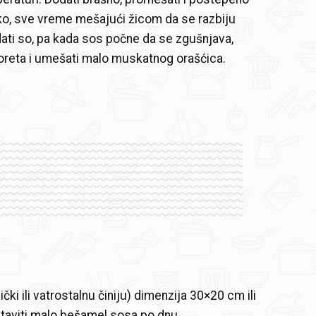
o, sve vreme mešajući žicom da se razbiju
ati so, pa kada sos počne da se zgušnjava,
poreta i umešati malo muskatnog orašćica.
čki ili vatrostalnu činiju) dimenzija 30×20 cm ili
staviti malo bešamel sosa po dnu.