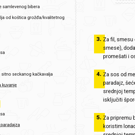
e samlevenog bibera
lja od koštica grožđa/kvalitetnog
3
.
Za fil, smesu
smese), dodat
esa
promešati i os
4
.
Za sos od me
i sitno seckanog kačkavalja
paradajz, šeće
a kuvanje
srednjoj temp
isključiti špo
esa
5
.
Za pripremu 
 paradajza
koristim lonac
srednjoj temp