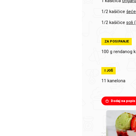
1 kašičica
origan
1/2 kašičice
šeće
1/2 kašičice
soli 
ZA POSIPANJE
100 g
rendanog k
I JOŠ
11
kanelona
Dodaj na popis