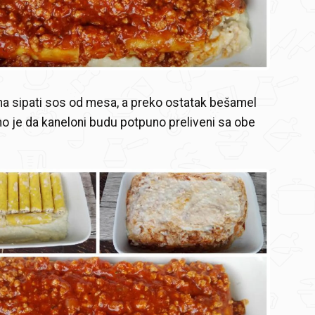
a sipati sos od mesa, a preko ostatak bešamel
o je da kaneloni budu potpuno preliveni sa obe