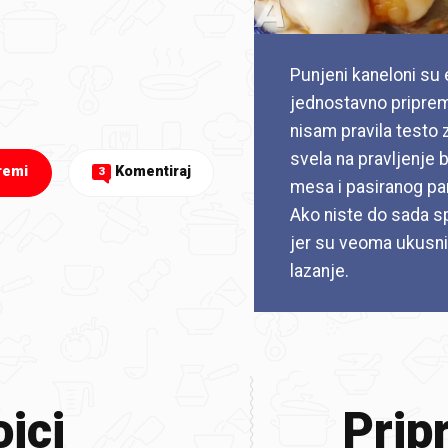
Punjeni kaneloni su e
jednostavno priprem
nisam pravila testo 
svela na pravljenje 
remi
Komentiraj
3
mesa i pasiranog pa
Ako niste do sada s
jer su veoma ukusni
lazanje.
jci
Prip