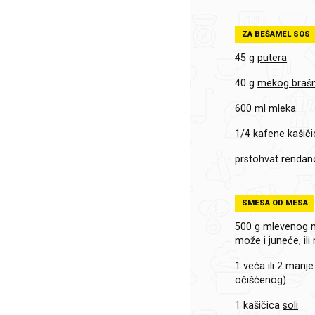
ZA BEŠAMEL SOS
45 g
putera
40 g
mekog braš
600 ml
mleka
1/4 kafene kašiči
prstohvat
rendan
SMESA OD MESA
500 g
mlevenog me
može i juneće, il
1 veća ili 2 manje
očišćenog)
1 kašičica
soli