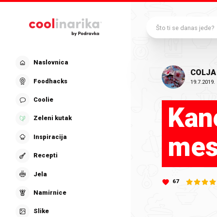
Preskoči na glavni sadržaj
Što ti se danas jede?
Naslovnica
COLJA
Foodhacks
19.7.2019.
Coolie
Kan
Zeleni kutak
me
Inspiracija
Recepti
Jela
67
Namirnice
Slike