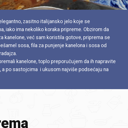
legantno, zasitno italijansko jelo koje se
a, iako ima nekoliko koraka pripreme. Obzirom da
za kanelone, već sam koristila gotove, priprema se
bešamel sosa, fila za punjenje kanelona i sosa od
radajza.
premali kanelone, toplo preporučujem da ih napravite
, a po sastojcima i ukusom najviše podsećaju na
rema