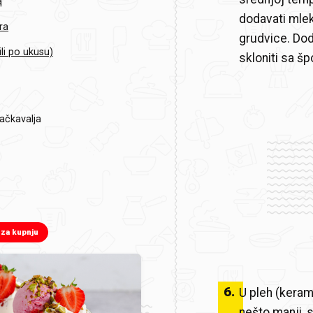
a
dodavati mlek
ra
grudvice. Dod
(ili po ukusu)
skloniti sa š
ačkavalja
 za kupnju
6
.
U pleh (kerami
nešto manji, 