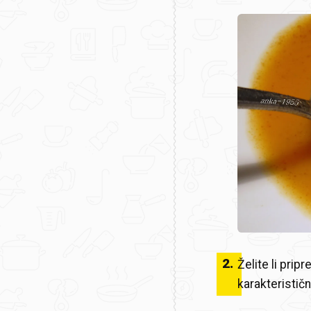
2
.
Želite li pripr
karakteristič