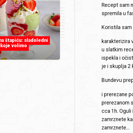
Recept sam na
spremila u fa
Koristila sam
 na štapiću: sladoledni
karakterizira
 koje volimo
u slatkim re
ispekla i oči
je i skuplja 
Bundevu prepo
i prerezane p
prerezanom s
cca 1h. Oguli 
zamrznete kao
zamrznete...