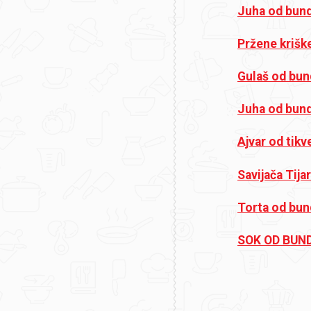
Juha od bund
Pržene krišk
Gulaš od bu
Juha od bund
Ajvar od tikv
Savijača Tija
Torta od bun
SOK OD BUND