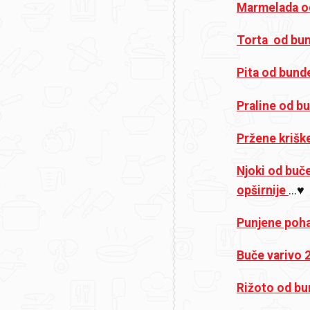
Marmelada o
Torta od bu
Pita od bund
Praline od b
Pržene krišk
Njoki od buče
opširnije
...♥
Punjene poha
Buče varivo 
Rižoto od bun