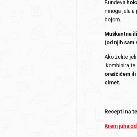
Bundeva
hok
mnoga jela a
bojom.
Muškantna il
(od njih sam 
Ako želite je
kombinirajte
oraščićem il
cimet.
Recepti na t
Krem juha od