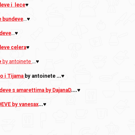
eve i lece
♥
e bundeve
...♥
ndeve
...♥
eve celera
♥
e
by antoinete
...♥
ro i Tijama
by antoinete ...♥
deve s amarettima by DajanaD
....♥
EVE by vanesax
...♥