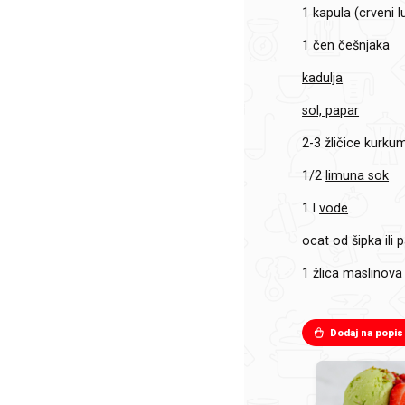
1
kapula (crveni l
1
čen češnjaka
kadulja
sol, papar
2-3
žličice kurku
1/2
limuna sok
1 l
vode
ocat od šipka ili
1
žlica maslinova 
Dodaj na popis