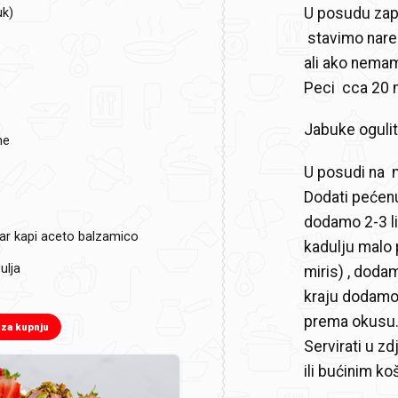
U posudu zap
uk)
stavimo narez
ali ako nema
Peci cca 20 
Jabuke oguliti
me
U posudi na 
Dodati pećenu
dodamo 2-3 l
 par kapi aceto balzamico
kadulju malo p
ulja
miris) , doda
kraju dodamo 
prema okusu. 
 za kupnju
Servirati u z
ili bućinim ko