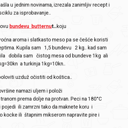
šla u jednim novinama, izrezala zanimljiv recept i
sciklu za isprobavanje..
 ovu
bundevu butternu
t..
koju
 voćna aroma i slatkasto meso pa se češće koristi
ceptima. Kupila sam 1,5 bundevu 2 kg.. kad sam
stila dobila sam čistog mesa od bundeve 1kg ali
2 kg=30kn a turkinja 1kg=10kn..
loviti uzduž očistiti od koštica..
ovršine namazi uljem i položi
tranom prema dolje na protvan. Peci na 180°C
i pojedi ili zamrzni tako da maknete koru i
 kocke ili štapnim mikserom napravite pire i