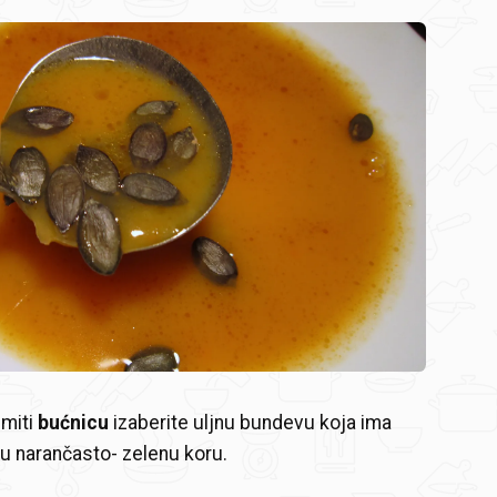
emiti
bućnicu
izaberite uljnu bundevu koja ima
nu narančasto- zelenu koru.