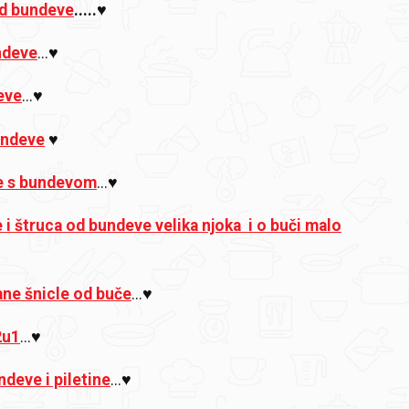
d bundeve
.....♥
ndeve
...♥
eve
...♥
undeve
♥
e s bundevom
...♥
 i štruca od bundeve velika njoka i o buči malo
ne šnicle od buče
...♥
2u1
...♥
deve i piletine
...♥