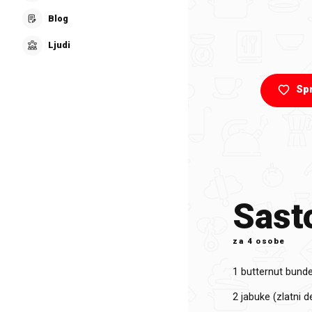
Blog
Ljudi
Sp
Sasto
za
4 osobe
1
butternut bund
2
jabuke (zlatni d