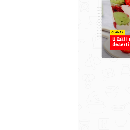
ČLANAK
U čaši i
deserti