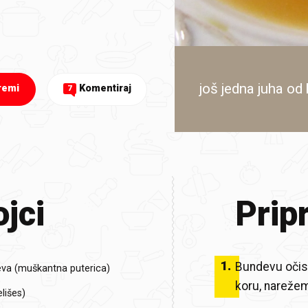
još jedna juha od
remi
Komentiraj
7
jci
Prip
1
.
Bundevu očist
eva (muškantna puterica)
koru, narežem
elišes)