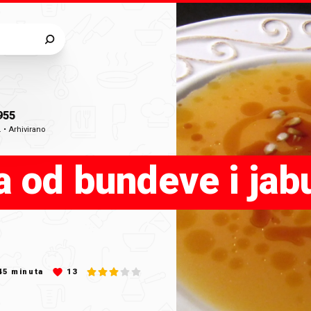
955
.
•
Arhivirano
a od bundeve i jab
45
minuta
13