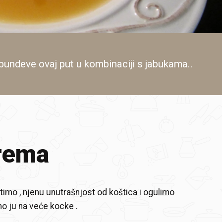
 bundeve ovaj put u kombinaciji s jabukama..
rema
imo , njenu unutrašnjost od koštica i ogulimo
o ju na veće kocke .