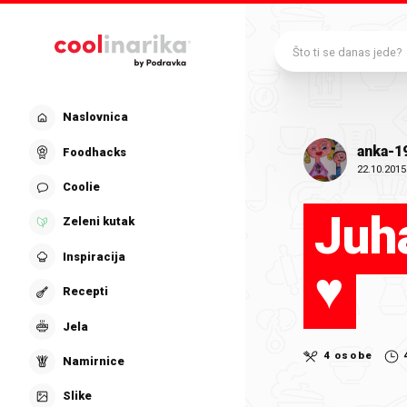
Preskoči na glavni sadržaj
Što ti se danas jede?
Naslovnica
anka-1
Foodhacks
22.10.2015
Coolie
Juh
Zeleni kutak
Inspiracija
♥
Recepti
Jela
4 osobe
Namirnice
Slike