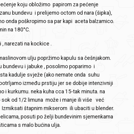
ećenje koju obložimo papirom za pećenje
anu bundevu i prelijemo octom od nara (šipka),
mo onda poškropimo sa par kapi aceta balzamico.
min na 180°C.
 , narezati na kockice .
maslinovom ulju popržimo kapulu sa češnjakom.
 bundevu i jabuke , posolimo poparimo i
ista kadulje svježe (ako nemate onda suhu
otrljamo između prstiju jer se dobije intenzivniji
mo i kurkumu. neka kuha cca 15-tak minuta. na
sok od 1/2 limuna može i manje ili više već
Izmiksati štapnim mikserom ili ubaciti u blender.
djelicama, posuti po želji bundevinim sjemenkama
šticama s malo bućina ulja.