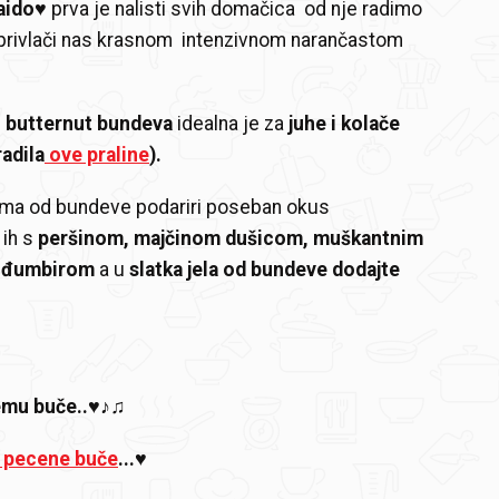
aido
♥ prva je nalisti svih domačica od nje radimo
 privlači nas krasnom intenzivnom narančastom
i butternut bundeva
idealna je za
juhe i kolače
radila
ove praline
).
lima od bundeve podariri poseban okus
 ih s
peršinom, majčinom dušicom, muškantnim
i đumbirom
a u
slatka jela od bundeve dodajte
emu buče..♥♪♫
 pecene buče
...♥