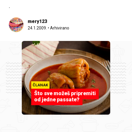
.
mery123
24.1.2009.
•
Arhivirano
ČLANAK
Što sve možeš pripremiti
od jedne passate?