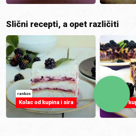
Slični recepti, a opet različiti
rankos
Tamara
Kolac od kupina i sira
Pita s k