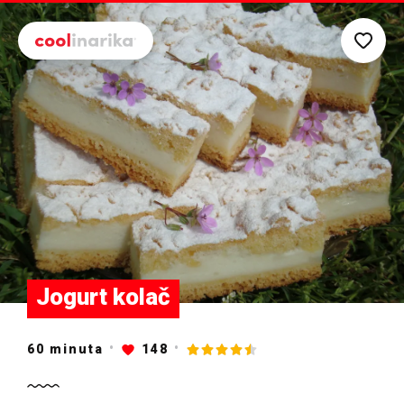
Preskoči na glavni sadržaj
Jogurt kolač
60
minuta
148