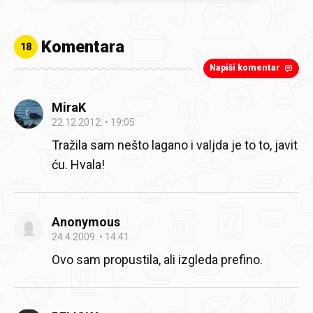
Komentara
18
Napiši komentar
MiraK
22.12.2012.
19:05
Tražila sam nešto lagano i valjda je to to, javit
ću. Hvala!
Anonymous
24.4.2009.
14:41
Ovo sam propustila, ali izgleda prefino.