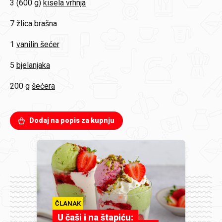
3 (600 g)
kisela vrhnja
7 žlica
brašna
1
vanilin šećer
5
bjelanjaka
200 g
šećera
Dodaj na popis za kupnju
ČLANAK
U čaši i na štapiću: