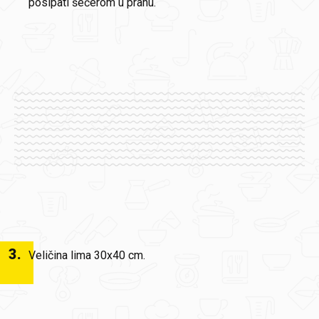
posipati šećerom u prahu.
3
.
Veličina lima 30x40 cm.