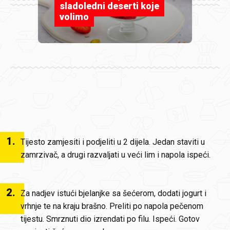
sladoledni deserti koje
volimo
1
.
Tijesto zamjesiti i podjeliti u 2 dijela. Jedan staviti u
zamrzivač, a drugi razvaljati u veći lim i napola ispeći.
2
.
Za nadjev istući bjelanjke sa šećerom, dodati jogurt i
vrhnje te na kraju brašno. Preliti po napola pečenom
tijestu. Smrznuti dio izrendati po filu. Ispeći. Gotov