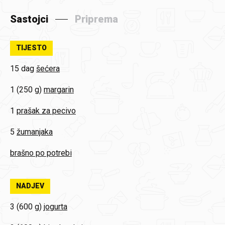
Sastojci
Priprema
TIJESTO
15 dag
šećera
1 (250 g)
margarin
1
prašak za pecivo
5
žumanjaka
brašno po potrebi
NADJEV
3 (600 g)
jogurta