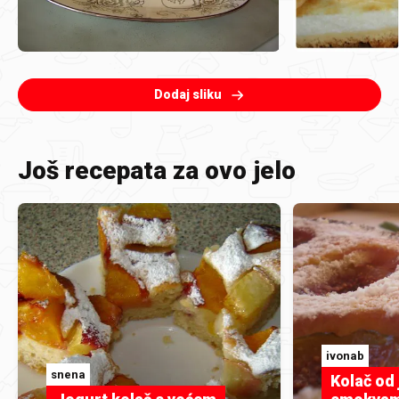
Dodaj sliku
Još recepata za ovo jelo
ivonab
snena
Kolač od