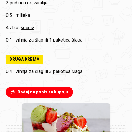
2
pudinga od vanilije
0,5 l
mlijeka
4 žlice
šećera
0,1 l
vrhnja za šlag ili 1 paketića šlaga
DRUGA KREMA
0,4 l
vrhnja za šlag ili 3 paketića šlaga
Dodaj na popis za kupnju