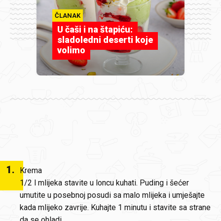
ČLANAK
U čaši i na štapiću:
sladoledni deserti koje
volimo
1
.
Krema
1/2 l mlijeka stavite u loncu kuhati. Puding i šećer
umutite u posebnoj posudi sa malo mlijeka i umješajte
kada mlijeko zavrije. Kuhajte 1 minutu i stavite sa strane
da se ohladi.