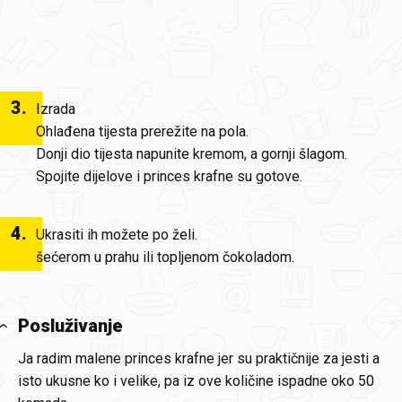
3
.
Izrada
Ohlađena tijesta prerežite na pola.
Donji dio tijesta napunite kremom, a gornji šlagom.
Spojite dijelove i princes krafne su gotove.
4
.
Ukrasiti ih možete po želi.
šećerom u prahu ili topljenom čokoladom.
Posluživanje
Ja radim malene princes krafne jer su praktičnije za jesti a
isto ukusne ko i velike, pa iz ove količine ispadne oko 50