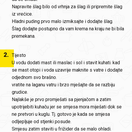
Napravite šlag bilo od vrhnja za šlag ili pripremite šlag
iz vrećice.
Hladni puding prvo malo izmiksajte i dodajte šlag.
Šlag dodajte postupno da vam krema na kraju ne bi bila
premekana.
2
.
Tijesto
U vodu dodati mast ili maslac i sol i stavit kuhati. kad
se mast otopi i voda uzavrije maknite s vatre i dodajte
odjednom svo brašno.
vratite na laganu vatru i brzo mješajte da se razbiju
grudice.
Najlakše je prvo promješati sa pjenjačom a zatim
upotrijebiti kuhaču jer se smjesa mora miješati dok se
ne pretvori u kuglu. Tj. gotovo je kada se smjesa
odljepljuje od stjenki posude.
Smjesu zatim staviti u frižider da se malo ohladi.