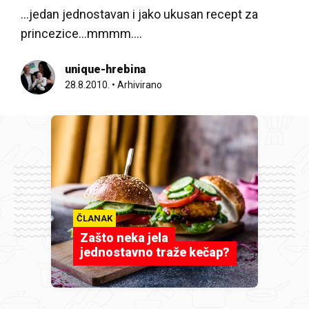
...jedan jednostavan i jako ukusan recept za
princezice…mmmm….
unique-hrebina
28.8.2010.
•
Arhivirano
ČLANAK
Zašto neka jela
jednostavno traže kečap?