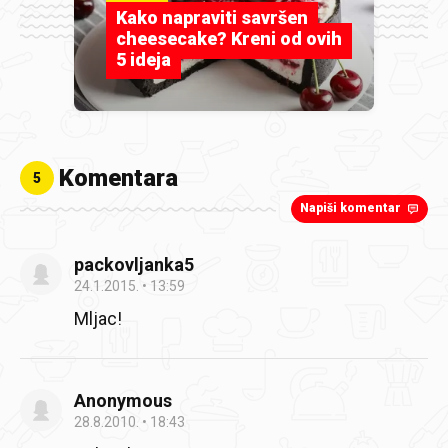
Kako napraviti savršen
cheesecake? Kreni od ovih
5 ideja
Komentara
5
Napiši komentar
packovljanka5
24.1.2015.
13:59
Mljac!
Anonymous
28.8.2010.
18:43