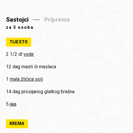
Sastojci
Priprema
za
5 osoba
TIJESTO
2 1/2 dl
vode
12 dag
masti ili maslaca
1
mala žličica soli
14 dag
prosijanog glatkog brašna
5
jaja
KREMA