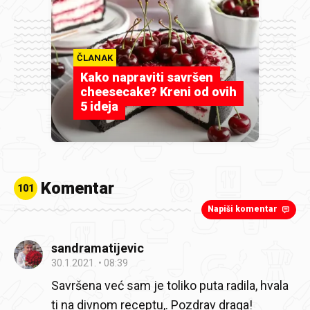
ČLANAK
Kako napraviti savršen
cheesecake? Kreni od ovih
5 ideja
Komentar
101
Napiši komentar
sandramatijevic
30.1.2021.
08:39
Savršena već sam je toliko puta radila, hvala
ti na divnom receptu,. Pozdrav draga!