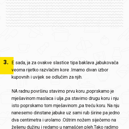
3
.
E sada, ja za ovakve slastice tipa baklava ,jabukovača
veoma rijetko razvlačim kore .Imamo divan izbor
kupovnih i uvijek se odlučim za njih.
NA radnu površinu stavimo prvu koru ,poprskamo je
mješavinom maslaca i ulja ,pa stavimo drugu koru i nju
isto poprskamo tom mješavinom ,pa treću koru. Na nju
nanesemo dinstane jabuke uz sami rub širine pa jedno
dva centimetra i urolamo .Oštrim nožem siječemo na
željenu dužinu i redamo u namašćen pleh.Tako radimo