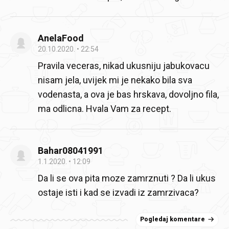
AnelaFood
20.10.2020.
22:54
Pravila veceras, nikad ukusniju jabukovacu
nisam jela, uvijek mi je nekako bila sva
vodenasta, a ova je bas hrskava, dovoljno fila,
ma odlicna. Hvala Vam za recept.
Bahar08041991
1.1.2020.
12:09
Da li se ova pita moze zamrznuti ? Da li ukus
ostaje isti i kad se izvadi iz zamrzivaca?
Pogledaj komentare