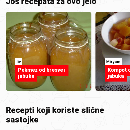
Još recepata za ovo jelo
liv
Miryam
Pekmez od bresve i
Kompot o
jabuke
jabuka
Recepti koji koriste slične
sastojke