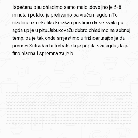
Ispečenu pitu ohladimo samo malo ,dovoljno je 5-8
minuta i polako je prelivamo sa vrućom agdom.To
uradimo iz nekoliko koraka i pustimo da se svaki put
agda upije u pitu.Jabukovaču dobro ohladimo na sobnoj
temp. pa je tek onda smjestimo u frižider ,najbolje da
prenoći.Sutradan bi trebalo da je popila svu agdu ,da je
fino hladna i spremna za jelo.