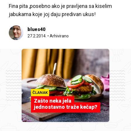
Fina pita ,posebno ako je pravljena sa kiselim
jabukama koje joj daju predivan ukus!
blues40
27.2.2014.
•
Arhivirano
ČLANAK
Zašto neka jela
jednostavno traže kečap?