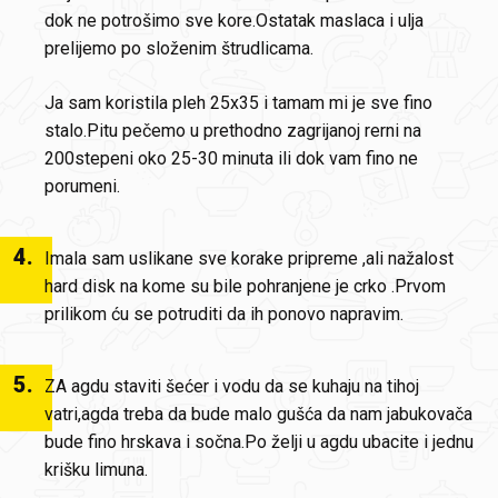
dok ne potrošimo sve kore.Ostatak maslaca i ulja
prelijemo po složenim štrudlicama.
Ja sam koristila pleh 25x35 i tamam mi je sve fino
stalo.Pitu pečemo u prethodno zagrijanoj rerni na
200stepeni oko 25-30 minuta ili dok vam fino ne
porumeni.
4
.
Imala sam uslikane sve korake pripreme ,ali nažalost
hard disk na kome su bile pohranjene je crko .Prvom
prilikom ću se potruditi da ih ponovo napravim.
5
.
ZA agdu staviti šećer i vodu da se kuhaju na tihoj
vatri,agda treba da bude malo gušća da nam jabukovača
bude fino hrskava i sočna.Po želji u agdu ubacite i jednu
krišku limuna.