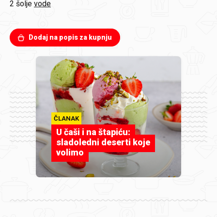
2 šolje
vode
Dodaj na popis za kupnju
ČLANAK
U čaši i na štapiću:
sladoledni deserti koje
volimo