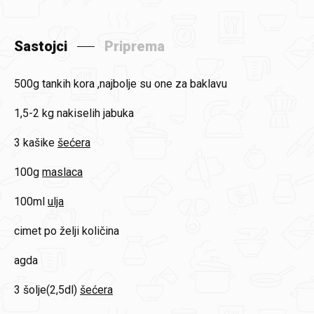
Sastojci
Priprema
500g
tankih kora ,najbolje su one za baklavu
1,5-2 kg
nakiselih jabuka
3 kašike
šećera
100g
maslaca
100ml
ulja
cimet
po želji količina
agda
3 šolje(2,5dl)
šećera