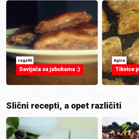
caga90
Agica
Savijača sa jabukama :)
Tikvice 
Slični recepti, a opet različiti