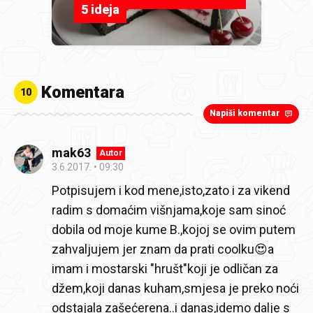
5 ideja
Komentara
10
Napiši komentar
mak63
Autor
3.6.2017.
09:30
Potpisujem i kod mene,isto,zato i za vikend
radim s domaćim višnjama,koje sam sinoć
dobila od moje kume B.,kojoj se ovim putem
zahvaljujem jer znam da prati coolku😍a
imam i mostarski "hrušt"koji je odličan za
džem,koji danas kuham,smjesa je preko noći
odstajala zašećerena..i danas,idemo dalje s