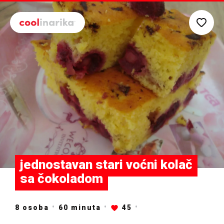
Preskoči na glavni sadržaj
jednostavan stari voćni kolač
sa čokoladom
8 osoba
60
minuta
45