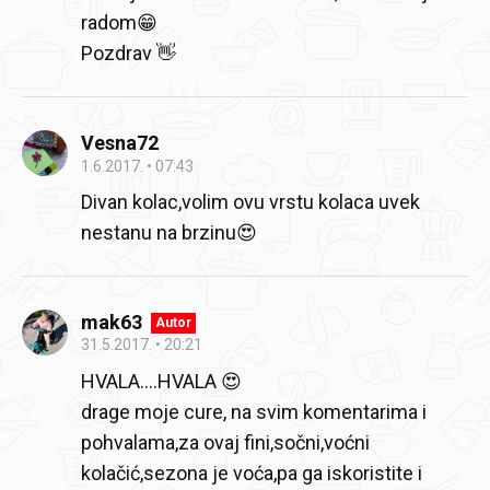
radom😁
Pozdrav 👋
Vesna72
1.6.2017.
07:43
Divan kolac,volim ovu vrstu kolaca uvek
nestanu na brzinu😍
mak63
Autor
31.5.2017.
20:21
HVALA....HVALA 😍
drage moje cure, na svim komentarima i
pohvalama,za ovaj fini,sočni,voćni
kolačić,sezona je voća,pa ga iskoristite i