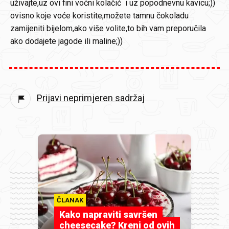
uživajte,uz ovi fini voćni kolačić i uz popodnevnu kavicu;))
ovisno koje voće koristite,možete tamnu čokoladu
zamijeniti bijelom,ako više volite,to bih vam preporučila
ako dodajete jagode ili maline;))
Prijavi neprimjeren sadržaj
ČLANAK
Kako napraviti savršen
cheesecake? Kreni od ovih