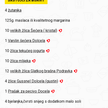
SASTOJCI ZA BISKVIT
4
žutanjka
125g.
maslaca ili kvalitetnog margarina
10
velikih žlica Šećera ( kristal)
1
Vanilin šećera Dolcela
10
žlica tekućeg jogurta
10
žlica mlijeka
12
velikih žlica Glatkog brašna Podravka
4
žlice Gussnel Dolcela (gustin)
1
Prašak za pecivo Docela
4
bjelanjka,čvrsti snijeg s dodatkom malo soli