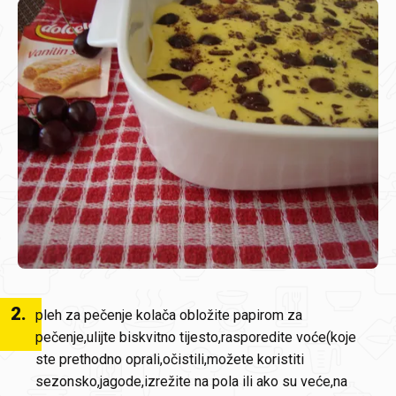
2
.
pleh za pečenje kolača obložite papirom za
pečenje,ulijte biskvitno tijesto,rasporedite voće(koje
ste prethodno oprali,očistili,možete koristiti
sezonsko,jagode,izrežite na pola ili ako su veće,na