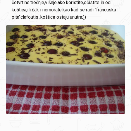
četvrtine.trešnje,višnje,ako koristite,očistite ih od
koštica,ili čak i nemorate,kao kad se radi "francuska
pita"clafoutis ,koštice ostaju unutra;))