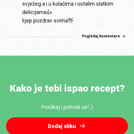
svježeg a i u kolačima i ostalim slatkim
delicijama👍
lijep pozdrav svima👋
Pogledaj komentare
Kako je tebi ispao recept?
Poslikaj i pohvali se! :)
Dodaj sliku