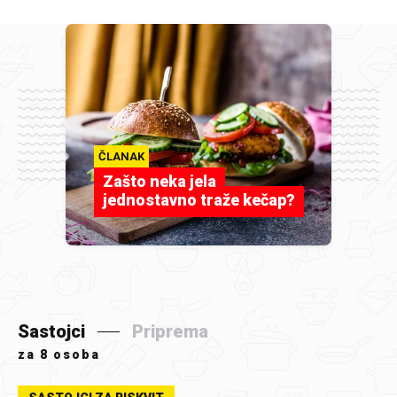
ČLANAK
Zašto neka jela
jednostavno traže kečap?
Sastojci
Priprema
za
8 osoba