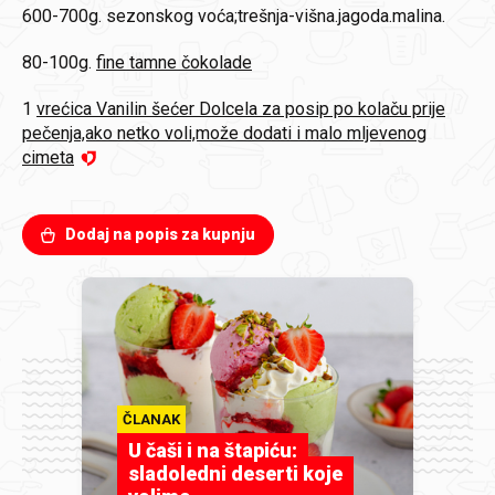
600-700g.
sezonskog voća;trešnja-višna.jagoda.malina.
80-100g.
fine tamne čokolade
1
vrećica Vanilin šećer Dolcela za posip po kolaču prije
pečenja,ako netko voli,može dodati i malo mljevenog
cimeta
Dodaj na popis za kupnju
ČLANAK
U čaši i na štapiću:
sladoledni deserti koje