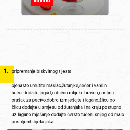
volimo
1
.
pripremanje biskvitnog tijesta
pjenasto umutite maslac,žutanjke,šećer i vanilin
šećer.dodajte jogurt,i obično mlijeko.brašno,gustin i
prašak za pecivo,dobro izmiješajte i lagano,žlicu po
žlicu dodajte u smjesu od žutanjaka.i na kraju postupno
uz lagano mješanje dodajte čvrsto tučeni snijeg od malo
posoljenih bjelanjaka.