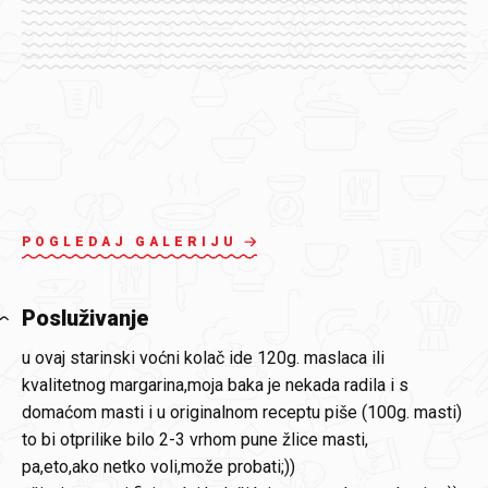
POGLEDAJ GALERIJU
Posluživanje
u ovaj starinski voćni kolač ide 120g. maslaca ili
kvalitetnog margarina,moja baka je nekada radila i s
domaćom masti i u originalnom receptu piše (100g. masti)
to bi otprilike bilo 2-3 vrhom pune žlice masti,
pa,eto,ako netko voli,može probati;))