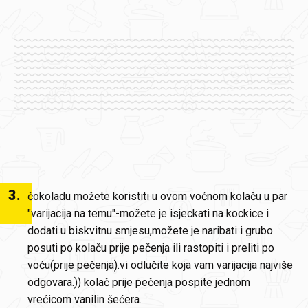
3
.
čokoladu možete koristiti u ovom voćnom kolaču u par
"varijacija na temu"-možete je isjeckati na kockice i
dodati u biskvitnu smjesu,možete je naribati i grubo
posuti po kolaču prije pečenja ili rastopiti i preliti po
voću(prije pečenja).vi odlučite koja vam varijacija najviše
odgovara.)) kolač prije pečenja pospite jednom
vrećicom vanilin šećera.