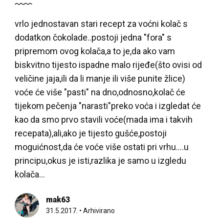
vrlo jednostavan stari recept za voćni kolač s
dodatkon čokolade..postoji jedna "fora" s
pripremom ovog kolača,a to je,da ako vam
biskvitno tijesto ispadne malo rijeđe(što ovisi od
veličine jaja,ili da li manje ili više punite žlice)
voće će više "pasti" na dno,odnosno,kolač će
tijekom pečenja "narasti"preko voća i izgledat će
kao da smo prvo stavili voće(mada ima i takvih
recepata),ali,ako je tijesto gušće,postoji
moguićnost,da će voće više ostati pri vrhu....u
principu,okus je isti,razlika je samo u izgledu
kolača...
mak63
31.5.2017.
•
Arhivirano