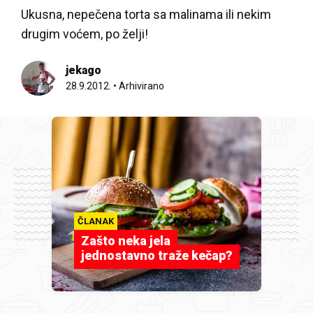
Ukusna, nepečena torta sa malinama ili nekim
drugim voćem, po želji!
jekago
28.9.2012.
•
Arhivirano
ČLANAK
Zašto neka jela
jednostavno traže kečap?