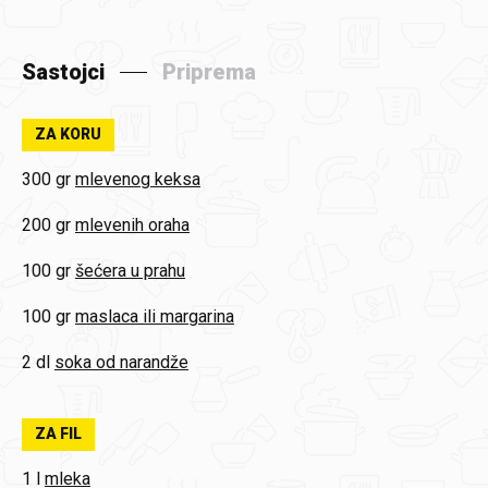
Sastojci
Priprema
ZA KORU
300 gr
mlevenog keksa
200 gr
mlevenih oraha
100 gr
šećera u prahu
100 gr
maslaca ili margarina
2 dl
soka od narandže
ZA FIL
1 l
mleka