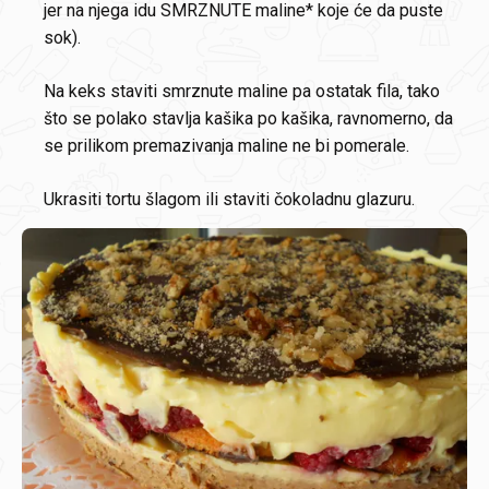
jer na njega idu SMRZNUTE maline* koje će da puste
sok).
Na keks staviti smrznute maline pa ostatak fila, tako
što se polako stavlja kašika po kašika, ravnomerno, da
se prilikom premazivanja maline ne bi pomerale.
Ukrasiti tortu šlagom ili staviti čokoladnu glazuru.