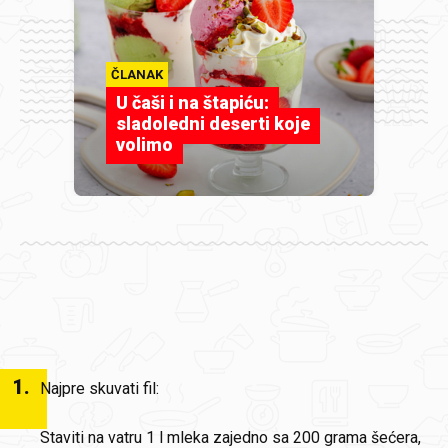
ČLANAK
U čaši i na štapiću:
sladoledni deserti koje
volimo
1
.
Najpre skuvati fil:
Staviti na vatru 1 l mleka zajedno sa 200 grama šećera,