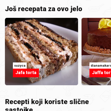
Još recepata za ovo jelo
suzyca
dianamakar
Jafa torta
Jaffa tor
Recepti koji koriste slične
sastojke