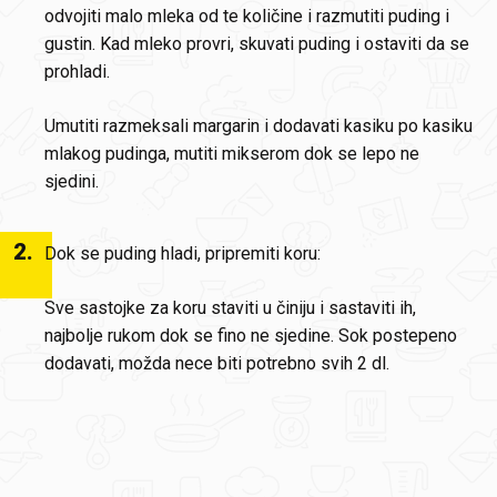
odvojiti malo mleka od te količine i razmutiti puding i
gustin. Kad mleko provri, skuvati puding i ostaviti da se
prohladi.
Umutiti razmeksali margarin i dodavati kasiku po kasiku
mlakog pudinga, mutiti mikserom dok se lepo ne
sjedini.
2
.
Dok se puding hladi, pripremiti koru:
Sve sastojke za koru staviti u činiju i sastaviti ih,
najbolje rukom dok se fino ne sjedine. Sok postepeno
dodavati, možda nece biti potrebno svih 2 dl.