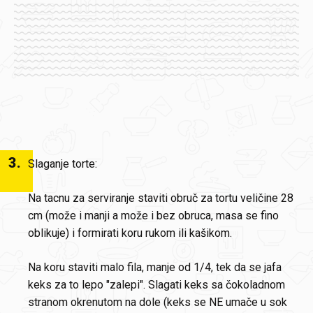
3
.
Slaganje torte:
Na tacnu za serviranje staviti obruč za tortu veličine 28
cm (može i manji a može i bez obruca, masa se fino
oblikuje) i formirati koru rukom ili kašikom.
Na koru staviti malo fila, manje od 1/4, tek da se jafa
keks za to lepo "zalepi". Slagati keks sa čokoladnom
stranom okrenutom na dole (keks se NE umače u sok