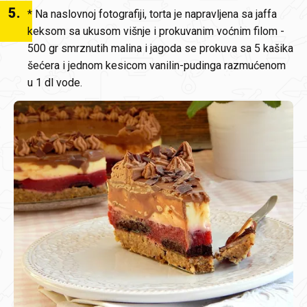
5
.
* Na naslovnoj fotografiji, torta je napravljena sa jaffa
keksom sa ukusom višnje i prokuvanim voćnim filom -
500 gr smrznutih malina i jagoda se prokuva sa 5 kašika
šećera i jednom kesicom vanilin-pudinga razmućenom
u 1 dl vode.