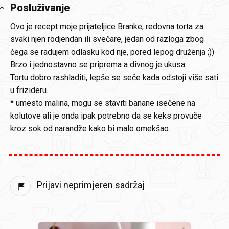
Posluživanje
Ovo je recept moje prijateljice Branke, redovna torta za
svaki njen rodjendan ili svečare, jedan od razloga zbog
čega se radujem odlasku kod nje, pored lepog druženja ;))
Brzo i jednostavno se priprema a divnog je ukusa.
Tortu dobro rashladiti, lepše se seče kada odstoji više sati
u frizideru.
* umesto malina, mogu se staviti banane isečene na
kolutove ali je onda ipak potrebno da se keks provuče
kroz sok od narandže kako bi malo omekšao.
Prijavi neprimjeren sadržaj