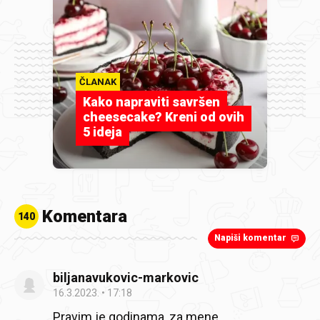
ČLANAK
Kako napraviti savršen
cheesecake? Kreni od ovih
5 ideja
Komentara
140
Napiši komentar
biljanavukovic-markovic
16.3.2023.
17:18
Pravim je godinama, za mene