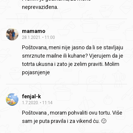
neprevaziđena.
mamamo
28.1.2021.
11:00
Poštovana, meni nije jasno da li se stavljaju
smrznute mailne ili kuhane? Vjerujem da je
totrta ukusna i zato je zelim praviti. Molim
pojasnjenje
fenjal-k
1.7.2020.
11:14
Poštovana , moram pohvaliti ovu tortu. Više
sam je puta pravila i za vikend ću. 🙂