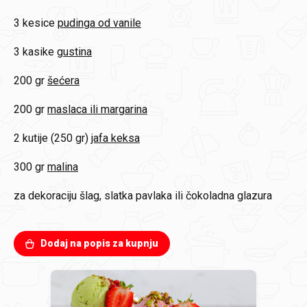
3 kesice
pudinga od vanile
3 kasike
gustina
200 gr
šećera
200 gr
maslaca ili margarina
2 kutije (250 gr)
jafa keksa
300 gr
malina
za dekoraciju
šlag, slatka pavlaka ili čokoladna glazura
Dodaj na popis za kupnju