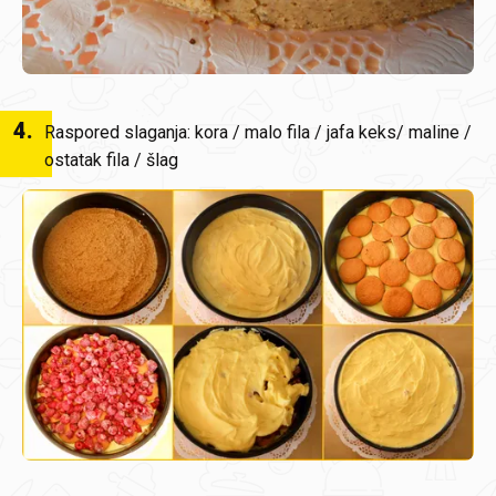
4
.
Raspored slaganja: kora / malo fila / jafa keks/ maline /
ostatak fila / šlag