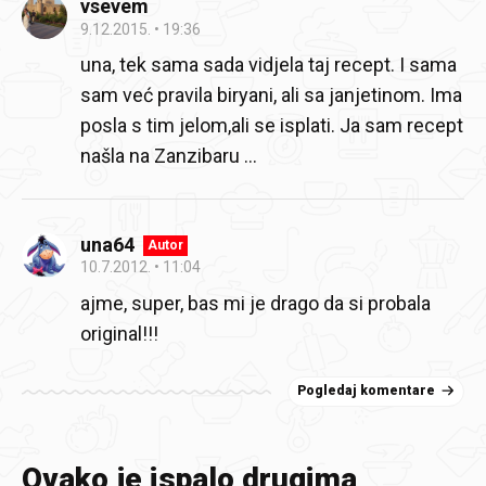
vsevem
9.12.2015.
19:36
una, tek sama sada vidjela taj recept. I sama
sam već pravila biryani, ali sa janjetinom. Ima
posla s tim jelom,ali se isplati. Ja sam recept
našla na Zanzibaru ...
una64
Autor
10.7.2012.
11:04
ajme, super, bas mi je drago da si probala
original!!!
Pogledaj komentare
Ovako je ispalo drugima