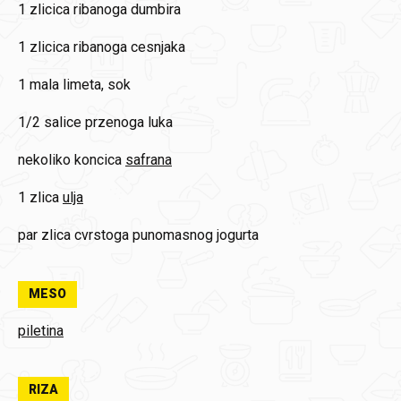
1 zlicica
ribanoga dumbira
1 zlicica
ribanoga cesnjaka
1
mala limeta, sok
1/2 salice
przenoga luka
nekoliko koncica
safrana
1 zlica
ulja
par zlica
cvrstoga punomasnog jogurta
MESO
piletina
RIZA