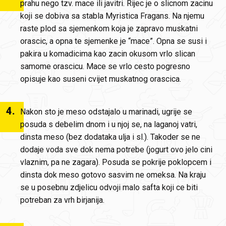
prahu nego tzv. mace ili javitri. Rijec je o slicnom zacinu
koji se dobiva sa stabla Myristica Fragans. Na njemu
raste plod sa sjemenkom koja je zapravo muskatni
orascic, a opna te sjemenke je “mace”. Opna se susi i
pakira u komadicima kao zacin okusom vrlo slican
samome orascicu. Mace se vrlo cesto pogresno
opisuje kao suseni cvijet muskatnog orascica.
4
.
Nakon sto je meso odstajalo u marinadi, ugrije se
posuda s debelim dnom i u njoj se, na laganoj vatri,
dinsta meso (bez dodataka ulja i sl.). Takoder se ne
dodaje voda sve dok nema potrebe (jogurt ovo jelo cini
vlaznim, pa ne zagara). Posuda se pokrije poklopcem i
dinsta dok meso gotovo sasvim ne omeksa. Na kraju
se u posebnu zdjelicu odvoji malo safta koji ce biti
potreban za vrh birjanija.