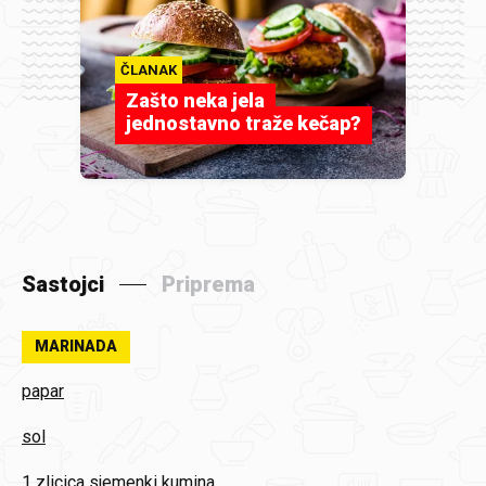
ČLANAK
Zašto neka jela
jednostavno traže kečap?
Sastojci
Priprema
MARINADA
papar
sol
1 zlicica
sjemenki kumina