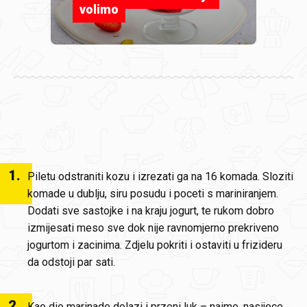
volimo
1
.
Piletu odstraniti kozu i izrezati ga na 16 komada. Sloziti
komade u dublju, siru posudu i poceti s mariniranjem.
Dodati sve sastojke i na kraju jogurt, te rukom dobro
izmijesati meso sve dok nije ravnomjerno prekriveno
jogurtom i zacinima. Zdjelu pokriti i ostaviti u frizideru
da odstoji par sati.
2
.
Kao dio marinade dolazi i przeni luk – naime, nasijece