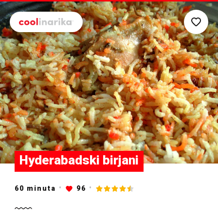
Preskoči na glavni sadržaj
Hyderabadski birjani
60
minuta
96