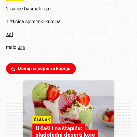
2 salice
basmati rize
1 zlicica
sjemenki kumina
sol
malo
ulja
Dodaj na popis za kupnju
ČLANAK
U čaši i na štapiću:
sladoledni deserti koje