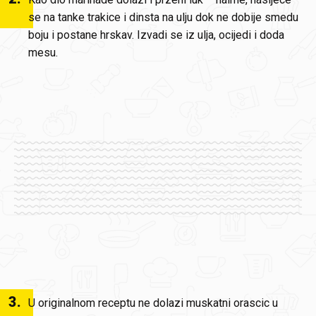
se na tanke trakice i dinsta na ulju dok ne dobije smedu
boju i postane hrskav. Izvadi se iz ulja, ocijedi i doda
mesu.
3
.
U originalnom receptu ne dolazi muskatni orascic u