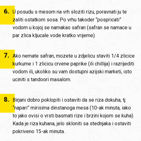
6
.
U posudu s mesom na vrh sloziti rizu, poravnati ju te
zaliti ostatkom sosa. Po vrhu takoder “pospricati”
vodom u kojoj se namakao safran (safran se namace u
par zlica kljucale vode kratko vrijeme).
7
.
Ako nemate safran, mozete u zdjelicu staviti 1/4 zlicice
kurkume i 1 zlicicu crvene paprike (ili chillija) i razrijediti
vodom ili, ukoliko su vam dostupni azijski marketi, isto
uciniti s tandoori masalom.
8
.
Birjani dobro poklopiti i ostaviti da se riza dokuha, tj.
“napari” mirisima dinstanoga mesa (10-ak minuta, iako
to jako ovisi o vrsti basmati rize i brzini kojom se kuha).
Kada je riza kuhana, jelo skloniti sa stednjaka i ostaviti
pokriveno 15-ak minuta.