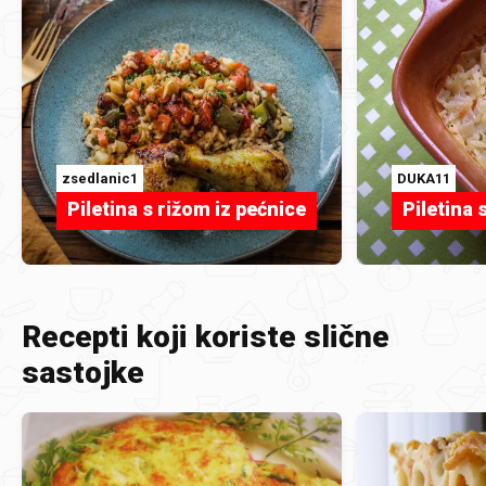
zsedlanic1
DUKA11
Piletina s rižom iz pećnice
Piletina 
Recepti koji koriste slične
sastojke