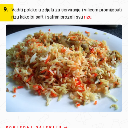
9
.
Vaditi polako u zdjelu za serviranje i vilicom promijesati
rizu kako bi saft i safran prozeli svu
rizu
.
POGLEDAJ GALERIJU