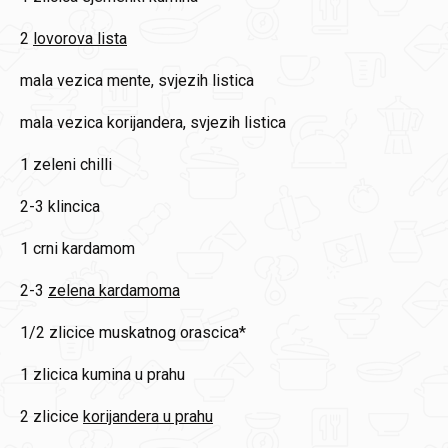
2
lovorova lista
mala vezica
mente, svjezih listica
mala vezica
korijandera, svjezih listica
1
zeleni chilli
2-3
klincica
1
crni kardamom
2-3
zelena kardamoma
1/2 zlicice
muskatnog orascica*
1 zlicica
kumina u prahu
2 zlicice
korijandera u prahu