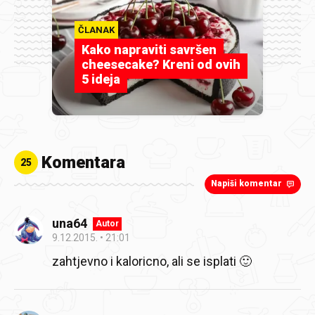
ČLANAK
Kako napraviti savršen
cheesecake? Kreni od ovih
5 ideja
Komentara
25
Napiši komentar
una64
Autor
9.12.2015.
21:01
zahtjevno i kaloricno, ali se isplati 🙂