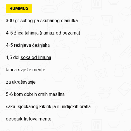
HUMMUS
300 gr
suhog pa skuhanog slanutka
4-5 žlica
tahinija (namaz od sezama)
4-5 režnjeva
češnjaka
1,5 dcl
soka od limuna
kitica
svježe mente
za ukrašavanje
5-6 kom
dobrih crnih maslina
šaka
isjeckanog kikirikija ili indijskih oraha
desetak
listova mente