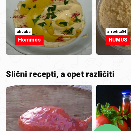
alibaba
afrodita54
Hommos
HUMUS
Slični recepti, a opet različiti