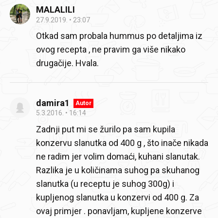
MALALILI
27.9.2019.
23:07
Otkad sam probala hummus po detaljima iz
ovog recepta , ne pravim ga više nikako
drugačije. Hvala.
damira1
Autor
5.3.2016.
16:14
Zadnji put mi se žurilo pa sam kupila
konzervu slanutka od 400 g , što inače nikada
ne radim jer volim domaći, kuhani slanutak.
Razlika je u količinama suhog pa skuhanog
slanutka (u receptu je suhog 300g) i
kupljenog slanutka u konzervi od 400 g. Za
ovaj primjer . ponavljam, kupljene konzerve