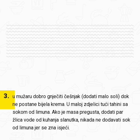
3
.
u mužaru dobro gnječiti češnjak (dodati malo soli) dok
ne postane bijela krema. U maloj zdjelici tući tahini sa
sokom od limuna. Ako je masa pregusta, dodati par
žlica vode od kuhanja slanutka, nikada ne dodavati sok
od limuna jer se zna isjeći.