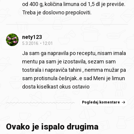
od 400 g, količina limuna od 1,5 dl je previše.
Treba je doslovno prepoloviti.
nety123
5.3.2016.
12:01
Ja sam ga napravila po receptu, nisam imala
mentu pa sam je izostavila, sezam sam
tostirala i napraviča tahini , nemma mužar pa
sam protisnula češnjak..e sad Meni je limun
dosta kiselkast okus ostavio
Pogledaj komentare
Ovako je ispalo drugima