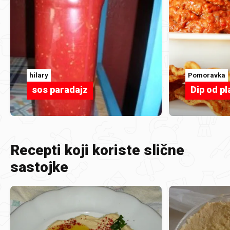
hilary
Pomoravka
sos paradajz
Dip od pl
Recepti koji koriste slične
sastojke