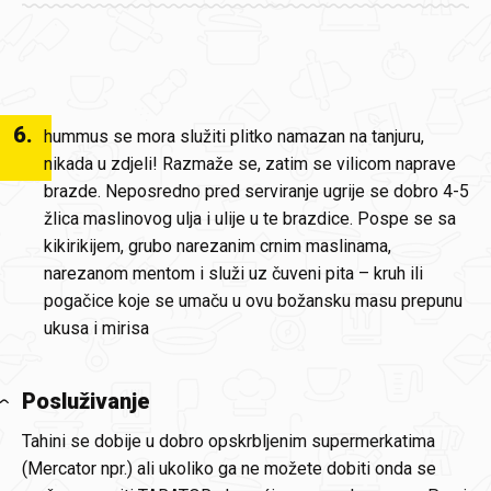
6
.
hummus se mora služiti plitko namazan na tanjuru,
nikada u zdjeli! Razmaže se, zatim se vilicom naprave
brazde. Neposredno pred serviranje ugrije se dobro 4-5
žlica maslinovog ulja i ulije u te brazdice. Pospe se sa
kikirikijem, grubo narezanim crnim maslinama,
narezanom mentom i služi uz čuveni pita – kruh ili
pogačice koje se umaču u ovu božansku masu prepunu
ukusa i mirisa
Posluživanje
Tahini se dobije u dobro opskrbljenim supermerkatima
(Mercator npr.) ali ukoliko ga ne možete dobiti onda se