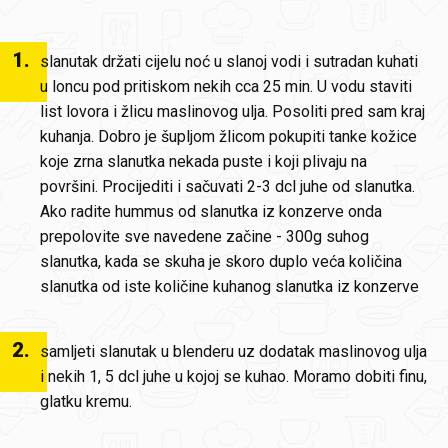
1
.
slanutak držati cijelu noć u slanoj vodi i sutradan kuhati
u loncu pod pritiskom nekih cca 25 min. U vodu staviti
list lovora i žlicu maslinovog ulja. Posoliti pred sam kraj
kuhanja. Dobro je šupljom žlicom pokupiti tanke kožice
koje zrna slanutka nekada puste i koji plivaju na
površini. Procijediti i sačuvati 2-3 dcl juhe od slanutka.
Ako radite hummus od slanutka iz konzerve onda
prepolovite sve navedene začine - 300g suhog
slanutka, kada se skuha je skoro duplo veća količina
slanutka od iste količine kuhanog slanutka iz konzerve
2
.
samljeti slanutak u blenderu uz dodatak maslinovog ulja
i nekih 1, 5 dcl juhe u kojoj se kuhao. Moramo dobiti finu,
glatku kremu.