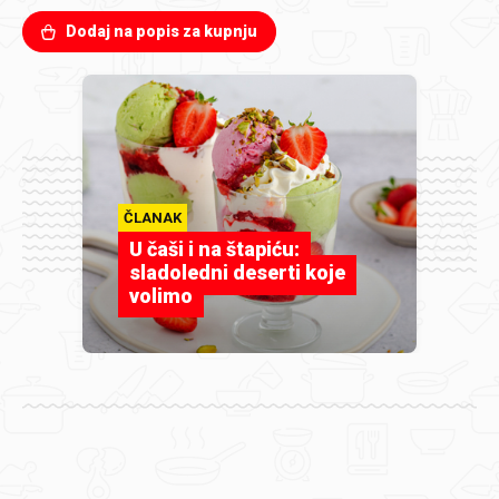
Dodaj na popis za kupnju
ČLANAK
U čaši i na štapiću:
sladoledni deserti koje
volimo