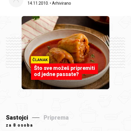
14.11.2010.
•
Arhivirano
ČLANAK
Što sve možeš pripremiti
od jedne passate?
Sastojci
Priprema
za
8 osoba