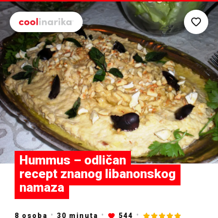
Preskoči na glavni sadržaj
Hummus – odličan
recept znanog libanonskog
namaza
8 osoba
30
minuta
544