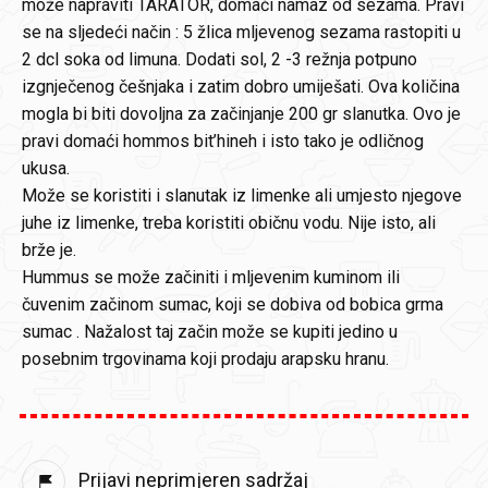
može napraviti TARATOR, domaći namaz od sezama. Pravi
se na sljedeći način : 5 žlica mljevenog sezama rastopiti u
2 dcl soka od limuna. Dodati sol, 2 -3 režnja potpuno
izgnječenog češnjaka i zatim dobro umiješati. Ova količina
mogla bi biti dovoljna za začinjanje 200 gr slanutka. Ovo je
pravi domaći hommos bit’hineh i isto tako je odličnog
ukusa.
Može se koristiti i slanutak iz limenke ali umjesto njegove
juhe iz limenke, treba koristiti običnu vodu. Nije isto, ali
brže je.
Hummus se može začiniti i mljevenim kuminom ili
čuvenim začinom sumac, koji se dobiva od bobica grma
sumac . Nažalost taj začin može se kupiti jedino u
posebnim trgovinama koji prodaju arapsku hranu.
Prijavi neprimjeren sadržaj