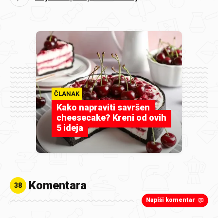
ČLANAK
Kako napraviti savršen
cheesecake? Kreni od ovih
5 ideja
Komentara
38
Napiši komentar