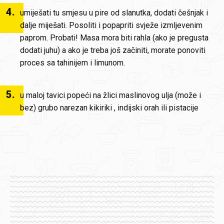
4
.
umiješati tu smjesu u pire od slanutka, dodati češnjak i
dalje miješati. Posoliti i popapriti svježe izmljevenim
paprom. Probati! Masa mora biti rahla (ako je pregusta
dodati juhu) a ako je treba još začiniti, morate ponoviti
proces sa tahinijem i limunom.
5
.
u maloj tavici popeći na žlici maslinovog ulja (može i
bez) grubo narezan kikiriki , indijski orah ili pistacije