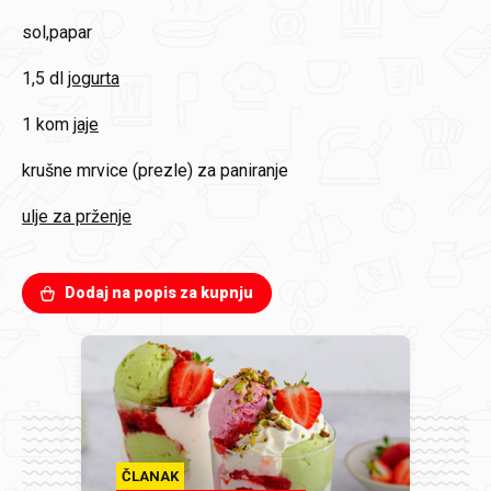
sol,papar
1,5 dl
jogurta
1 kom
jaje
krušne mrvice (prezle) za paniranje
ulje za prženje
Dodaj na popis za kupnju
ČLANAK