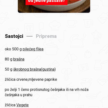
od jedne passate?
Sastojci
Priprema
oko 500 g
pilećeg filea
80 g
brašna
50 g
škrobnog brašna(gustina)
žličica
crvene,mljevene paprike
po želji
1 čeno protisnutog češnjaka ili na vrh noža
češnjaka u prahu
žličica
Vegete