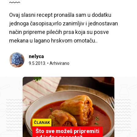
Ovaj slasni recept pronašla sam u dodatku
jednoga časopisa,vrlo zanimljiv i jednostavan
način pripreme pilećih prsa koja su posve
mekana u lagano hrskvom omotaču..
nelyca
9.5.2013.
•
Arhivirano
ČLANAK
Što sve možeš pripremiti