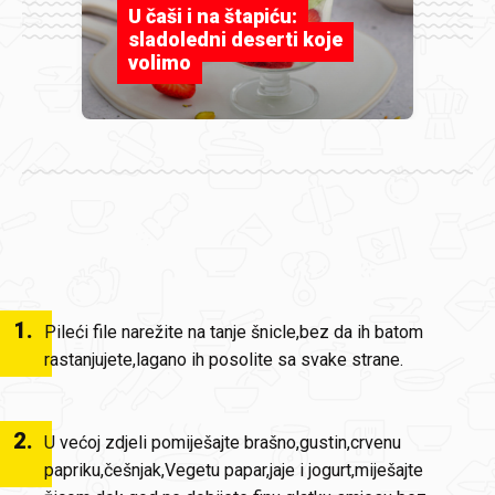
U čaši i na štapiću:
sladoledni deserti koje
volimo
1
.
Pileći file narežite na tanje šnicle,bez da ih batom
rastanjujete,lagano ih posolite sa svake strane.
2
.
U većoj zdjeli pomiješajte brašno,gustin,crvenu
papriku,češnjak,Vegetu papar,jaje i jogurt,miješajte