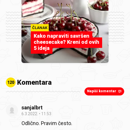
ČLANAK
Kako napraviti savršen
cheesecake? Kreni od ovih
5 ideja
Komentara
120
Napiši komentar
sanjalbrt
6.3.2022.
11:53
Odlično. Pravim često.