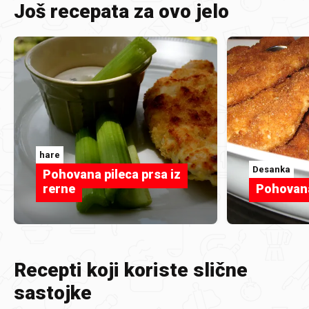
Još recepata za ovo jelo
hare
Desanka
Pohovana pileca prsa iz
rerne
Pohovana
Recepti koji koriste slične
sastojke