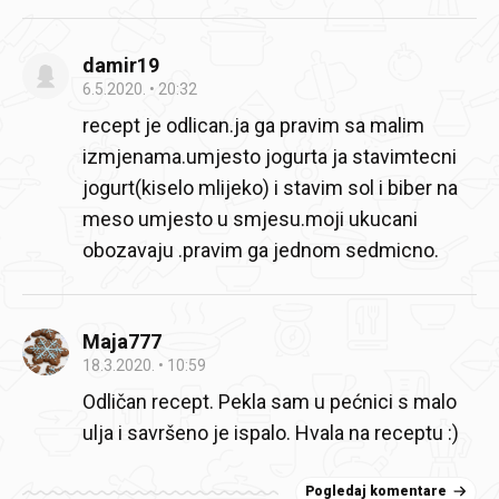
damir19
6.5.2020.
20:32
recept je odlican.ja ga pravim sa malim
izmjenama.umjesto jogurta ja stavimtecni
jogurt(kiselo mlijeko) i stavim sol i biber na
meso umjesto u smjesu.moji ukucani
obozavaju .pravim ga jednom sedmicno.
Maja777
18.3.2020.
10:59
Odličan recept. Pekla sam u pećnici s malo
ulja i savršeno je ispalo. Hvala na receptu :)
Pogledaj komentare