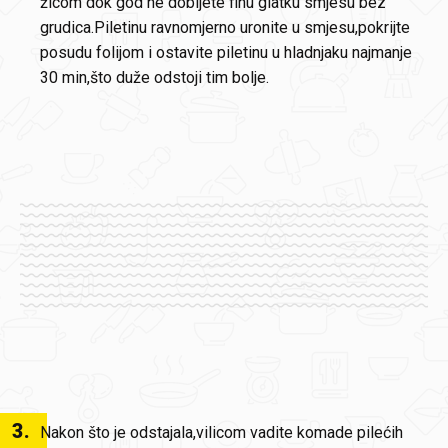
žicom dok god ne dobijete finu glatku smjesu bez
grudica.Piletinu ravnomjerno uronite u smjesu,pokrijte
posudu folijom i ostavite piletinu u hladnjaku najmanje
30 min,što duže odstoji tim bolje.
3
.
Nakon što je odstajala,vilicom vadite komade pilećih