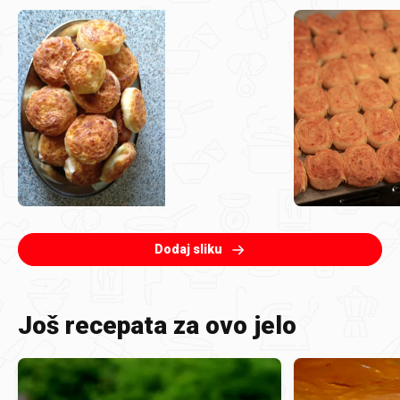
Dodaj sliku
Još recepata za ovo jelo