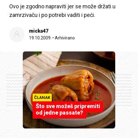
Ovo je zgodno napraviti jer se može držati u
zamrzivaču i po potrebi vaditi i peći.
micka47
19.10.2009.
•
Arhivirano
ČLANAK
Što sve možeš pripremiti
od jedne passate?