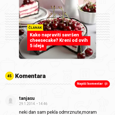
ČLANAK
Kako napraviti savršen
cheesecake? Kreni od ovih
5 ideja
Komentara
45
Napiši komentar
tanjasu
29.1.2014.
14:46
neki dan sam pekla odmrznute,moram