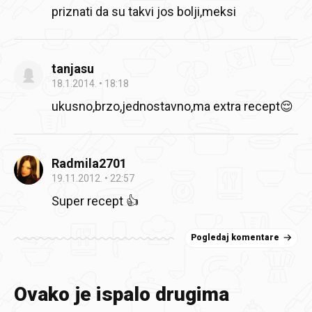
priznati da su takvi jos bolji,meksi
tanjasu
18.1.2014.
18:18
ukusno,brzo,jednostavno,ma extra recept😌
Radmila2701
19.11.2012.
22:57
Super recept 👍
Pogledaj komentare
Ovako je ispalo drugima