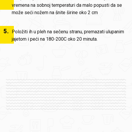
vremena na sobnoj temperaturi da malo popusti da se
može seći nožem na šnite širine oko 2 cm
5
.
Položiti ih u pleh na sečenu stranu, premazati ulupanim
jajetom i peći na 180-200C oko 20 minuta.