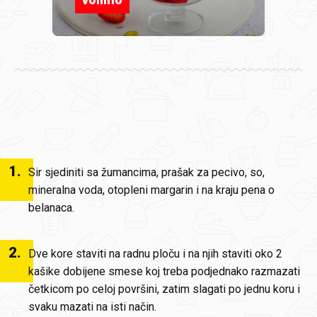
1
.
Sir sjediniti sa žumancima, prašak za pecivo, so,
mineralna voda, otopleni margarin i na kraju pena o
belanaca.
2
.
Dve kore staviti na radnu ploču i na njih staviti oko 2
kašike dobijene smese koj treba podjednako razmazati
četkicom po celoj površini, zatim slagati po jednu koru i
svaku mazati na isti način.