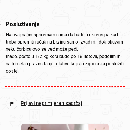
Posluživanje
Na ovaj način spsremam nama da bude u rezervi pa kad
treba spremiti ručak na brzinu samo izvadim i dok skuvam
neku čorbicu ovo se već može peći.
Inače, pošto u 1/2 kg kora bude po 18 listova, podelim ih
na tri dela i pravim tanje rolatiće koji su zgodni za poslužiti
goste.
Prijavi neprimjeren sadržaj