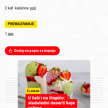
2 kaf. kašičice
soli
PREMAZIVANJE
1
jaje
Dodaj na popis za kupnju
ČLANAK
U čaši i na štapiću:
sladoledni deserti koje
volimo