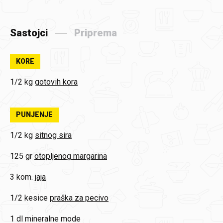
Sastojci
Priprema
KORE
1/2 kg
gotovih kora
PUNJENJE
1/2 kg
sitnog sira
125 gr
otopljenog margarina
3 kom.
jaja
1/2 kesice
praška za pecivo
1 dl
mineralne mode