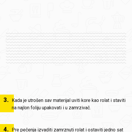
3
.
Kada je utrošen sav materijal uviti kore kao rolat i staviti
na najlon foliju upakovati i u zamrzivač.
4
.
Pre pečenja izvaditi zamrznuti rolat i ostaviti jedno sat