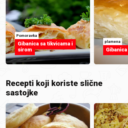
Pomoravka
plamena
Gibanica sa tikvicama i
sirom
Gibanica
Recepti koji koriste slične
sastojke