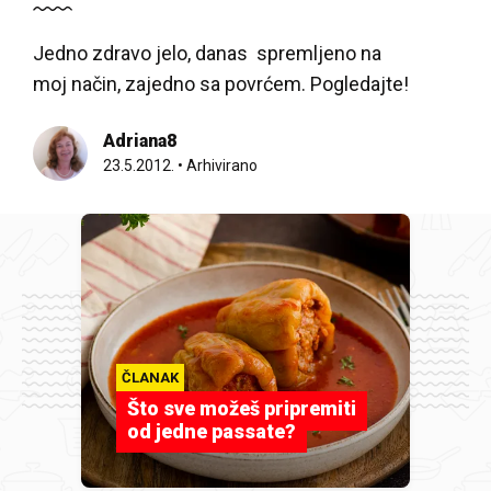
Jedno zdravo jelo, danas spremljeno na
moj način, zajedno sa povrćem. Pogledajte!
Adriana8
23.5.2012.
•
Arhivirano
ČLANAK
Što sve možeš pripremiti
od jedne passate?