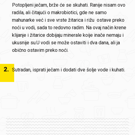
Potopljeni ječam, brže će se skuhati. Ranije nisam ovo
radila, ali čitajući o makrobiotici, gde ne samo
mahunarke već i sve vrste žitarica i rižu ostave preko
noći u vodi, sada to redovno radim. Na ovaj način krene
klijanje i žitarice dobijaju minerale koije inače nemaju i
ukusnije su.U vodi se može ostaviti i dva dana, ali ja
obićno ostavim preko noći.
2
.
Sutradan, isprati ječam i dodati dve šolje vode i kuhati.