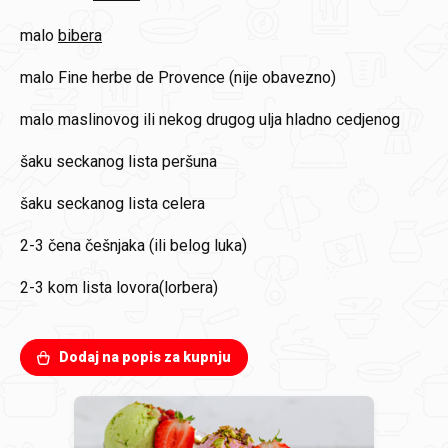
malo
bibera
malo
Fine herbe de Provence (nije obavezno)
malo
maslinovog ili nekog drugog ulja hladno cedjenog
šaku
seckanog lista peršuna
šaku
seckanog lista celera
2-3 čena
češnjaka (ili belog luka)
2-3 kom
lista lovora(lorbera)
Dodaj na popis za kupnju