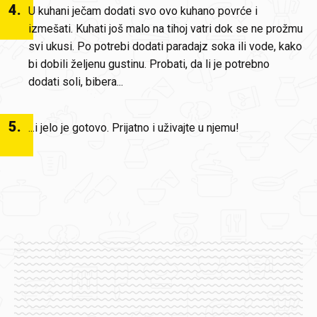
4
.
U kuhani ječam dodati svo ovo kuhano povrće i
izmešati. Kuhati još malo na tihoj vatri dok se ne prožmu
svi ukusi. Po potrebi dodati paradajz soka ili vode, kako
bi dobili željenu gustinu. Probati, da li je potrebno
dodati soli, bibera...
5
.
...i jelo je gotovo. Prijatno i uživajte u njemu!