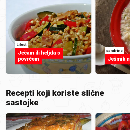
Lilest
sandrine
Ječam ili heljda s
povrćem
Ješmik n
Recepti koji koriste slične
sastojke