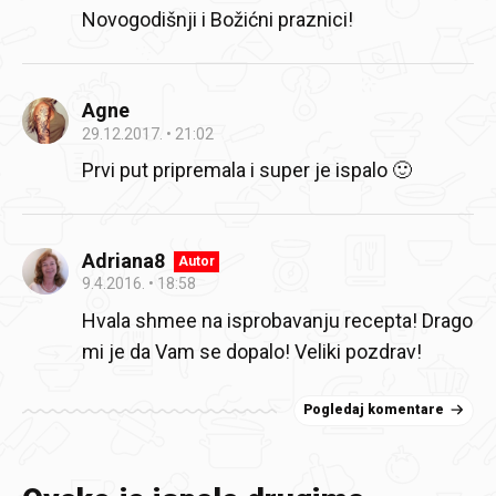
Novogodišnji i Božićni praznici!
Agne
29.12.2017.
21:02
Prvi put pripremala i super je ispalo 🙂
Adriana8
Autor
9.4.2016.
18:58
Hvala shmee na isprobavanju recepta! Drago
mi je da Vam se dopalo! Veliki pozdrav!
Pogledaj komentare