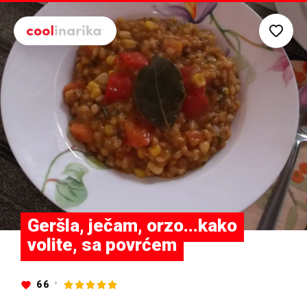
Preskoči na glavni sadržaj
Geršla, ječam, orzo...kako
volite, sa povrćem
66