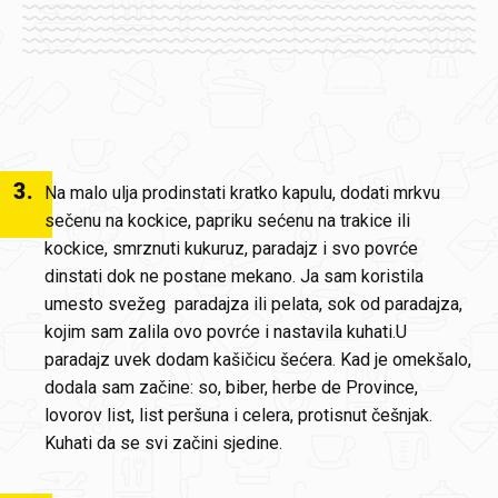
3
.
Na malo ulja prodinstati kratko kapulu, dodati mrkvu
sečenu na kockice, papriku sećenu na trakice ili
kockice, smrznuti kukuruz, paradajz i svo povrće
dinstati dok ne postane mekano. Ja sam koristila
umesto svežeg paradajza ili pelata, sok od paradajza,
kojim sam zalila ovo povrće i nastavila kuhati.U
paradajz uvek dodam kašičicu šećera. Kad je omekšalo,
dodala sam začine: so, biber, herbe de Province,
lovorov list, list peršuna i celera, protisnut češnjak.
Kuhati da se svi začini sjedine.