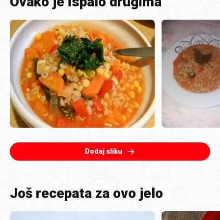
Ovako je ispalo drugima
Dodaj sliku
Još recepata za ovo jelo