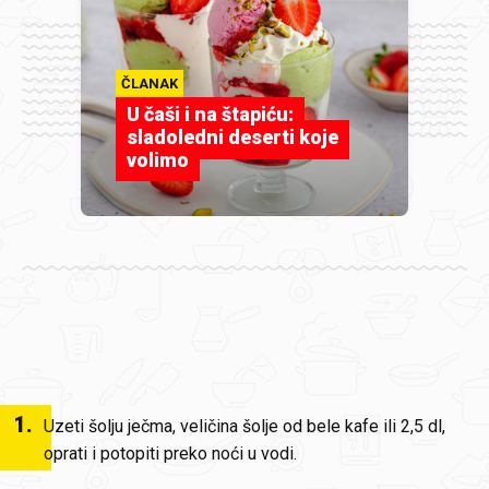
ČLANAK
U čaši i na štapiću:
sladoledni deserti koje
volimo
1
.
Uzeti šolju ječma, veličina šolje od bele kafe ili 2,5 dl,
oprati i potopiti preko noći u vodi.