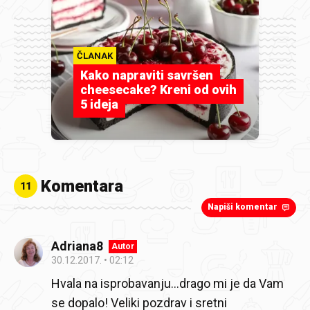
ČLANAK
Kako napraviti savršen
cheesecake? Kreni od ovih
5 ideja
Komentara
11
Napiši komentar
Adriana8
Autor
30.12.2017.
02:12
Hvala na isprobavanju...drago mi je da Vam
se dopalo! Veliki pozdrav i sretni