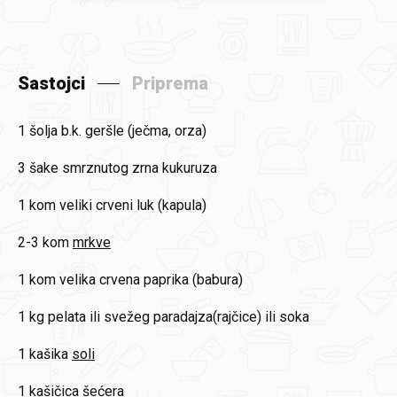
Sastojci
Priprema
1 šolja b.k.
geršle (ječma, orza)
3 šake
smrznutog zrna kukuruza
1 kom
veliki crveni luk (kapula)
2-3 kom
mrkve
1 kom
velika crvena paprika (babura)
1 kg
pelata ili svežeg paradajza(rajčice) ili soka
1 kašika
soli
1 kašičica
šećera