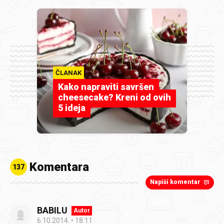
ČLANAK
Kako napraviti savršen
cheesecake? Kreni od ovih
5 ideja
Komentara
137
Napiši komentar
BABILU
Autor
6.10.2014.
18:11