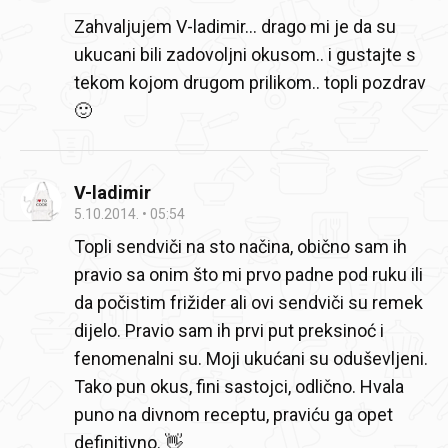
Zahvaljujem V-ladimir... drago mi je da su
ukucani bili zadovoljni okusom.. i gustajte s
tekom kojom drugom prilikom.. topli pozdrav
🙂
V-ladimir
5.10.2014.
05:54
Topli sendviči na sto načina, obično sam ih
pravio sa onim što mi prvo padne pod ruku ili
da počistim frižider ali ovi sendviči su remek
dijelo. Pravio sam ih prvi put preksinoć i
fenomenalni su. Moji ukućani su oduševljeni.
Tako pun okus, fini sastojci, odlično. Hvala
puno na divnom receptu, praviću ga opet
definitivno. 👋