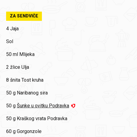
ZA SENDVIČE
4
Jaja
Sol
50 ml
Mlijeka
2 žlice
Ulja
8 šnita
Tost kruha
50 g
Naribanog sira
50 g
Šunke u ovitku Podravka
50 g
Kraškog vrata Podravka
60 g
Gorgonzole