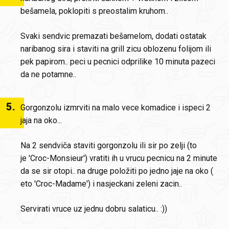
bešamela, poklopiti s preostalim kruhom..
Svaki sendvic premazati bešamelom, dodati ostatak
naribanog sira i staviti na grill zicu oblozenu folijom ili
pek papirom.. peci u pecnici odprilike 10 minuta pazeci
da ne potamne..
5
.
Gorgonzolu izmrviti na malo vece komadice i ispeci 2
jaja na oko...
Na 2 sendviča staviti gorgonzolu ili sir po zelji (to
je 'Croc-Monsieur') vratiti ih u vrucu pecnicu na 2 minute
da se sir otopi.. na druge položiti po jedno jaje na oko (
eto 'Croc-Madame') i nasjeckani zeleni zacin..
Servirati vruce uz jednu dobru salaticu.. :))