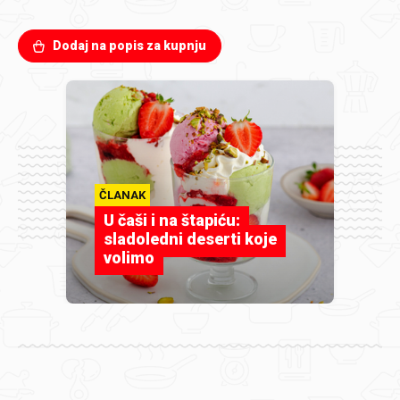
Dodaj na popis za kupnju
ČLANAK
U čaši i na štapiću:
sladoledni deserti koje
volimo