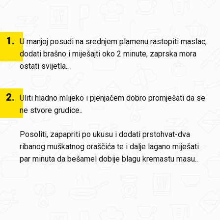
1
.
U manjoj posudi na srednjem plamenu rastopiti maslac,
dodati brašno i miješajti oko 2 minute, zaprska mora
ostati svijetla..
2
.
Uliti hladno mlijeko i pjenjačem dobro promješati da se
ne stvore grudice..
Posoliti, zapapriti po ukusu i dodati prstohvat-dva
ribanog muškatnog oraščića te i dalje lagano miješati
par minuta da bešamel dobije blagu kremastu masu..