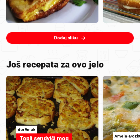
Dodaj sliku
Još recepata za ovo jelo
dor9mak
Amela-Bozk
Topli sendviči mog