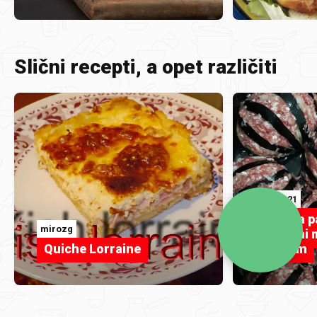
Slični recepti, a opet različiti
dadda21
Lepeza pa
mirozg
Punjeni 
Quiche Lorraine
mesom