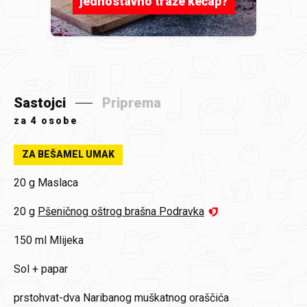
jednostavno traže kečap?
Sastojci
Priprema
za
4 osobe
ZA BEŠAMEL UMAK
20 g
Maslaca
20 g
Pšeničnog oštrog brašna Podravka
150 ml
Mlijeka
Sol + papar
prstohvat-dva
Naribanog muškatnog oraščića