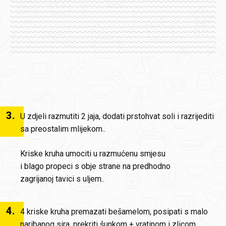
3
.
U zdjeli razmutiti 2 jaja, dodati prstohvat soli i razrijediti
sa preostalim mlijekom..
Kriske kruha umociti u razmućenu smjesu
i blago propeci s obje strane na predhodno
zagrijanoj tavici s uljem..
4
.
4 kriske kruha premazati bešamelom, posipati s malo
naribanog sira, prekriti šunkom + vratinom i zlicom