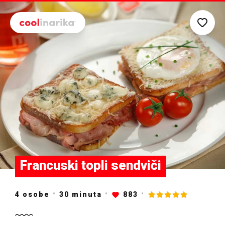
Preskoči na glavni sadržaj
Francuski topli sendviči
4 osobe
30
minuta
883