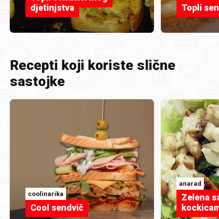
djetinjstva
Topli se
Recepti koji koriste slične
sastojke
anarad
coolinarika
Zelena s
Cool sendvič
kockicam