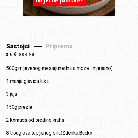
od jedne passate?
Sastojci
Priprema
za
6 osoba
500g
mljevenog mesa(junetina a moze i mjesano)
1
manja glavica luka
3
jaja
150g
prezle
2
komada od sredine kruha
8
trouglova topljenog sira(Zdenka,Bucko