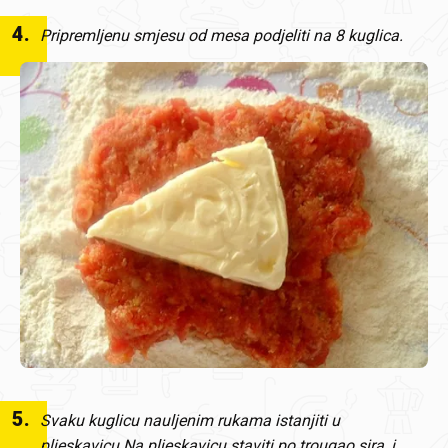
4
.
Pripremljenu smjesu od mesa podjeliti na 8 kuglica.
5
.
Svaku kuglicu nauljenim rukama istanjiti u
pljeskavicu.Na pljeskavicu staviti po trougao sira, i