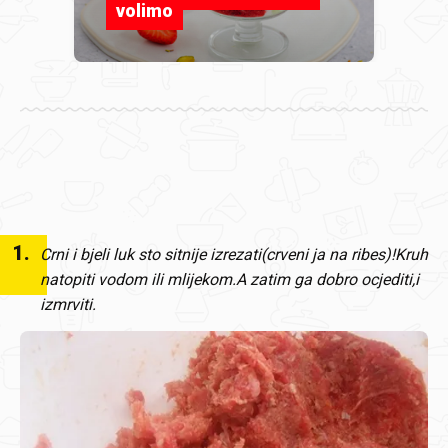
volimo
1
.
Crni i bjeli luk sto sitnije izrezati(crveni ja na ribes)!Kruh
natopiti vodom ili mlijekom.A zatim ga dobro ocjediti,i
izmrviti.