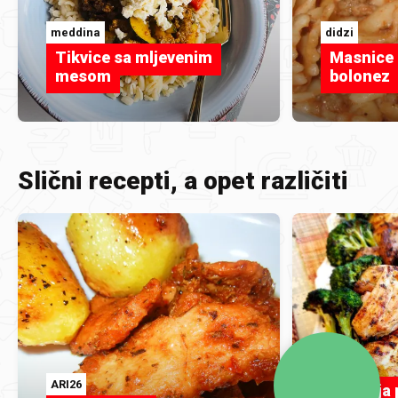
meddina
didzi
Tikvice sa mljevenim
Masnice
mesom
bolonez
Slični recepti, a opet različiti
ARI26
ARI26
Najbolja 