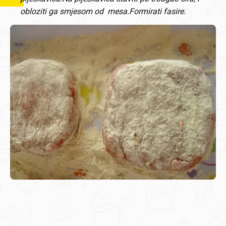
obloziti ga smjesom od mesa.Formirati fasire.