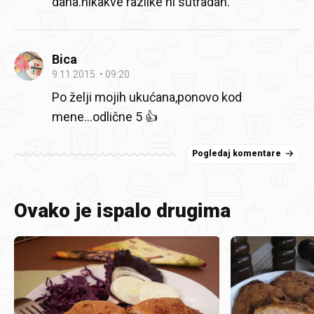
dana.nikakve razlike ni sutradan.
Bica
9.11.2015.
09:20
Po želji mojih ukućana,ponovo kod
mene...odlične 5 👍
Pogledaj komentare
Ovako je ispalo drugima