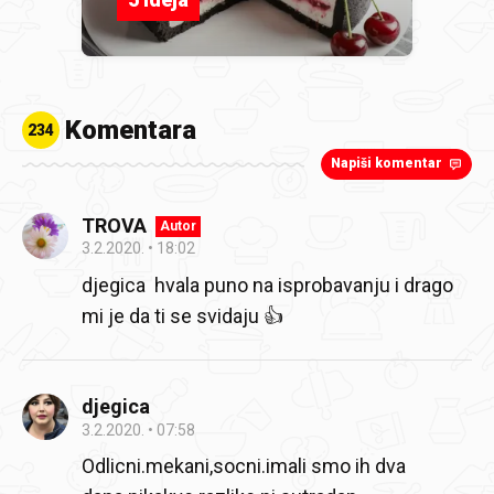
Komentara
234
Napiši komentar
TROVA
Autor
3.2.2020.
18:02
djegica hvala puno na isprobavanju i drago
mi je da ti se svidaju 👍
djegica
3.2.2020.
07:58
Odlicni.mekani,socni.imali smo ih dva