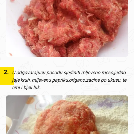
2
.
U odgovarajucu posudu sjediniti mljeveno meso,jedno
jaje,kruh, mljevenu papriku,origano,zacine po ukusu, te
crni i bjeli luk.