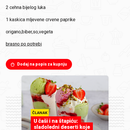
2
cehna bijelog luka
1
kaskica mljevene crvene paprike
origano,biber,so,vegeta
brasno po potrebi
Dodaj na popis za kupnju
ČLANAK
U čaši i na štapiću:
sladoledni deserti koje