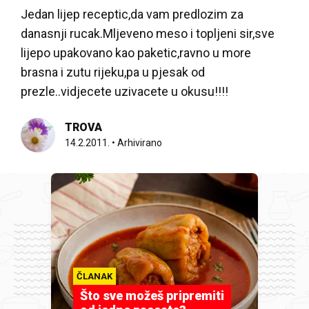
Jedan lijep receptic,da vam predlozim za
danasnji rucak.Mljeveno meso i topljeni sir,sve
lijepo upakovano kao paketic,ravno u more
brasna i zutu rijeku,pa u pjesak od
prezle..vidjecete uzivacete u okusu!!!!
TROVA
14.2.2011.
•
Arhivirano
ČLANAK
Što sve možeš pripremiti