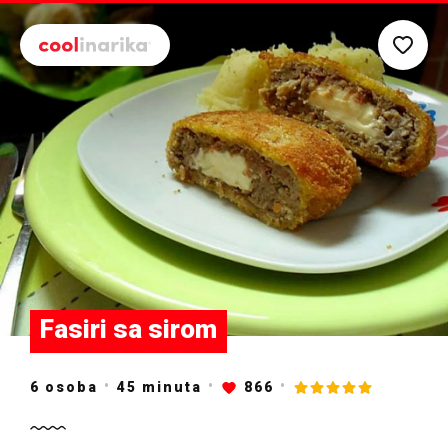
Preskoči na glavni sadržaj
Fasiri sa sirom
6 osoba
45
minuta
866