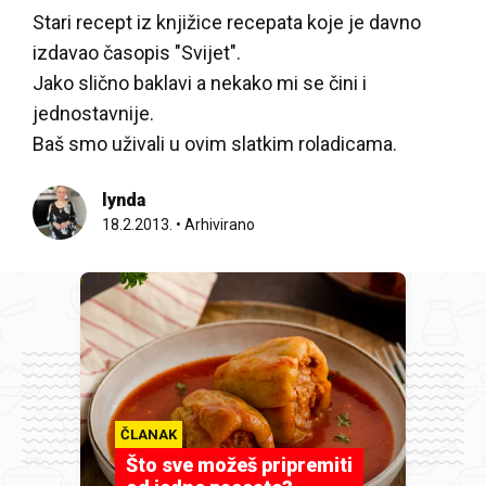
Stari recept iz knjižice recepata koje je davno
izdavao časopis "Svijet".
Jako slično baklavi a nekako mi se čini i
jednostavnije.
Baš smo uživali u ovim slatkim roladicama.
lynda
18.2.2013.
•
Arhivirano
ČLANAK
Što sve možeš pripremiti