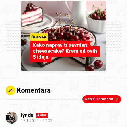
ČLANAK
Kako napraviti savršen
cheesecake? Kreni od ovih
5 ideja
Komentara
54
Napiši komentar
lynda
Autor
18.1.2015.
17:02