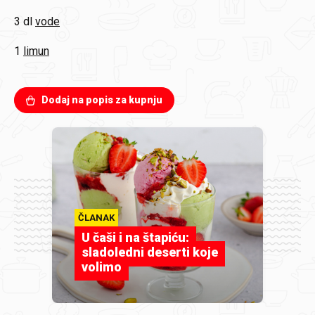
3 dl
vode
1
limun
Dodaj na popis za kupnju
ČLANAK
U čaši i na štapiću:
sladoledni deserti koje
volimo