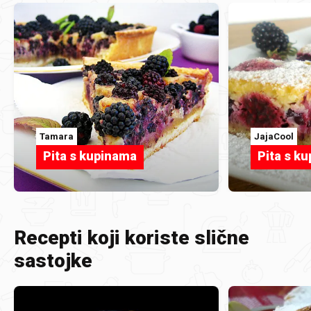
Tamara
JajaCool
Pita s kupinama
Pita s k
Recepti koji koriste slične
sastojke