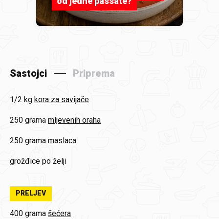
od jedne passate?
Sastojci
Priprema
1/2 kg
kora za savijače
250 grama
mljevenih oraha
250 grama
maslaca
grožđice po želji
PRELJEV
400 grama
šećera