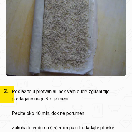
2
.
Poslažite u protvan ali nek vam bude zgusnutije
poslagano nego što je meni.
Pecite oko 40 min. dok ne porumeni.
Zakuhajte vodu sa šećerom pa u to dadajte ploške