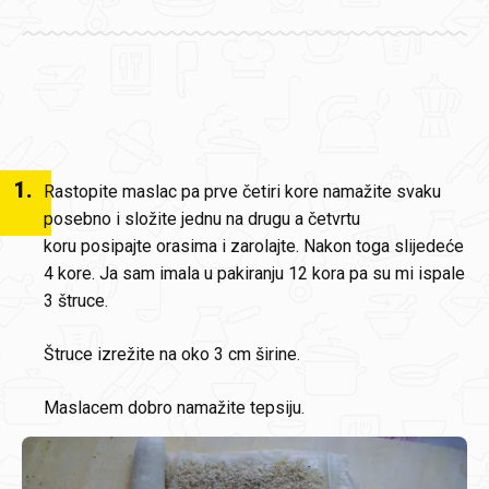
1
.
Rastopite maslac pa prve četiri kore namažite svaku
posebno i složite jednu na drugu a četvrtu
koru posipajte orasima i zarolajte. Nakon toga slijedeće
4 kore. Ja sam imala u pakiranju 12 kora pa su mi ispale
3 štruce.
Štruce izrežite na oko 3 cm širine.
Maslacem dobro namažite tepsiju.