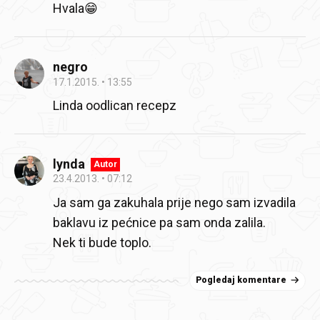
Hvala😁
negro
17.1.2015.
13:55
Linda oodlican recepz
lynda
Autor
23.4.2013.
07:12
Ja sam ga zakuhala prije nego sam izvadila
baklavu iz pećnice pa sam onda zalila.
Nek ti bude toplo.
Pogledaj komentare