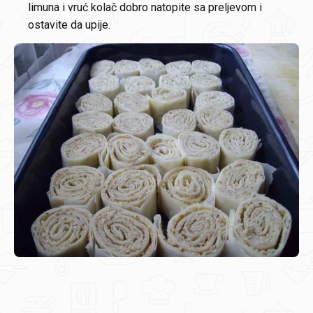
limuna i vruć kolač dobro natopite sa preljevom i
ostavite da upije.