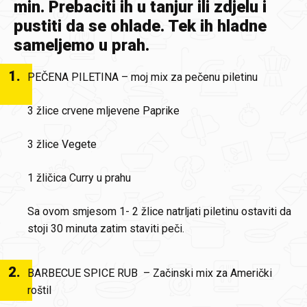
min. Prebaciti ih u tanjur ili zdjelu i
pustiti da se ohlade. Tek ih hladne
sameljemo u prah.
1
.
PEČENA PILETINA – moj mix za pečenu piletinu
3 žlice crvene mljevene Paprike
3 žlice Vegete
1 žličica Curry u prahu
Sa ovom smjesom 1- 2 žlice natrljati piletinu ostaviti da
stoji 30 minuta zatim staviti peči.
2
.
BARBECUE SPICE RUB – Začinski mix za Američki
roštil