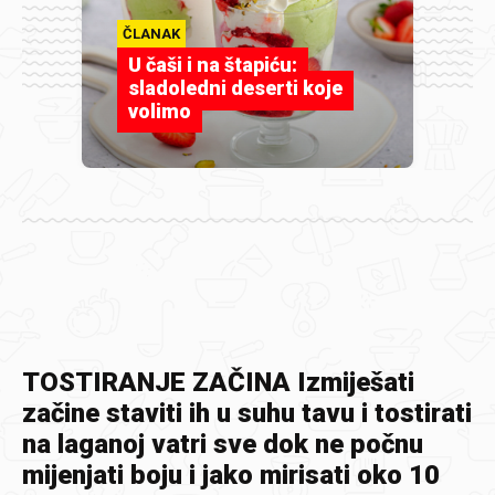
ČLANAK
U čaši i na štapiću:
sladoledni deserti koje
volimo
TOSTIRANJE ZAČINA Izmiješati
začine staviti ih u suhu tavu i tostirati
na laganoj vatri sve dok ne počnu
mijenjati boju i jako mirisati oko 10