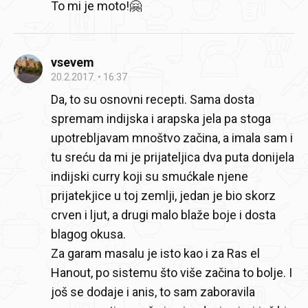
To mi je moto!🤗
vsevem
20.2.2017.
16:37
Da, to su osnovni recepti. Sama dosta
spremam indijska i arapska jela pa stoga
upotrebljavam mnoštvo začina, a imala sam i
tu sreću da mi je prijateljica dva puta donijela
indijski curry koji su smućkale njene
prijatekjice u toj zemlji, jedan je bio skorz
crven i ljut, a drugi malo blaže boje i dosta
blagog okusa.
Za garam masalu je isto kao i za Ras el
Hanout, po sistemu što više začina to bolje. I
još se dodaje i anis, to sam zaboravila