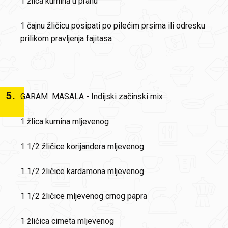
1 žlica kumina u prahu
1 čajnu žličicu posipati po pilećim prsima ili odresku
prilikom pravljenja fajitasa
5
.
GARAM MASALA - Indijski začinski mix
1 žlica kumina mljevenog
1 1/2 žličice korijandera mljevenog
1 1/2 žličice kardamona mljevenog
1 1/2 žličice mljevenog crnog papra
1 žličica cimeta mljevenog