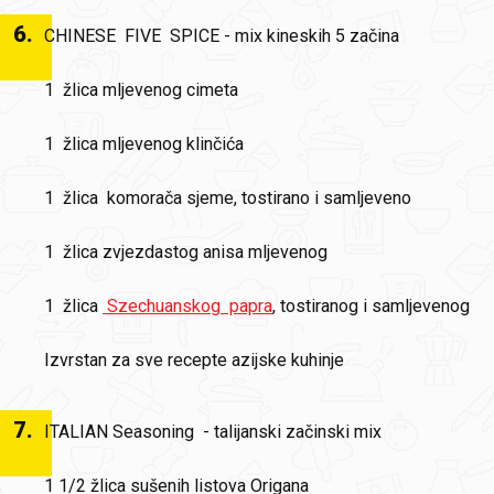
6
.
CHINESE FIVE SPICE - mix kineskih 5 začina
1 žlica mljevenog cimeta
1 žlica mljevenog klinčića
1 žlica komorača sjeme, tostirano i samljeveno
1 žlica zvjezdastog anisa mljevenog
1 žlica
Szechuanskog papra
, tostiranog i samljevenog
Izvrstan za sve recepte azijske kuhinje
7
.
ITALIAN Seasoning - talijanski začinski mix
1 1/2 žlica sušenih listova Origana