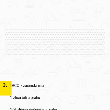
3
.
TACO - začinski mix
1 žlica čili u prahu
1/4 žličice češnjaka u prahu