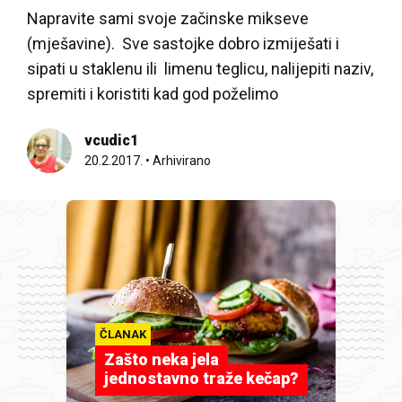
Napravite sami svoje začinske mikseve
(mješavine). Sve sastojke dobro izmiješati i
sipati u staklenu ili limenu teglicu, nalijepiti naziv,
spremiti i koristiti kad god poželimo
vcudic1
20.2.2017.
•
Arhivirano
ČLANAK
Zašto neka jela
jednostavno traže kečap?