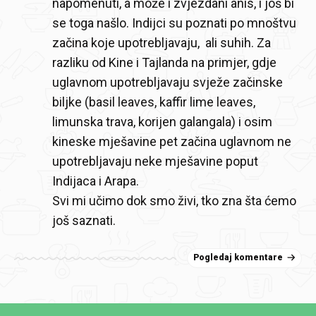
napomenuti, a može i zvjezdani anis, i još bi
se toga našlo. Indijci su poznati po mnoštvu
začina koje upotrebljavaju, ali suhih. Za
razliku od Kine i Tajlanda na primjer, gdje
uglavnom upotrebljavaju svježe začinske
biljke (basil leaves, kaffir lime leaves,
limunska trava, korijen galangala) i osim
kineske mješavine pet začina uglavnom ne
upotrebljavaju neke mješavine poput
Indijaca i Arapa.
Svi mi učimo dok smo živi, tko zna šta ćemo
još saznati.
Pogledaj komentare