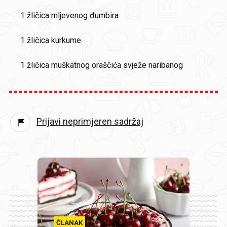
1 žličica mljevenog đumbira
1 žličica kurkume
1 žličica muškatnog oraščića svježe naribanog
Prijavi neprimjeren sadržaj
ČLANAK