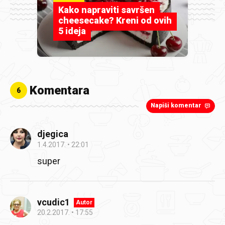
Kako napraviti savršen
cheesecake? Kreni od ovih
5 ideja
Komentara
6
Napiši komentar
djegica
1.4.2017.
22:01
super
vcudic1
Autor
20.2.2017.
17:55