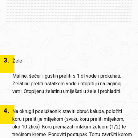
3
.
Žele
Maline, šećer i gustin preliti s 1 dl vode i prokuhati.
Želatinu preliti ostatkom vode i otopiti ju na laganoj
vatri. Otopljenu želatinu umiješati u žele i prohladiti.
4
.
Na okrugli poslužaonik staviti obruč kalupa, položiti
koru i preliti je mlijekom (svaku koru preliti mlijekom,
oko 10 žlica). Koru premazati mlakim želeom (1/2) te
trećinom kreme. Ponoviti postupak. Tortu završiti korom