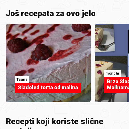
Još recepata za ovo jelo
monchi
Taana
Brza Sla
Sladoled torta od malina
Malinam
Recepti koji koriste slične