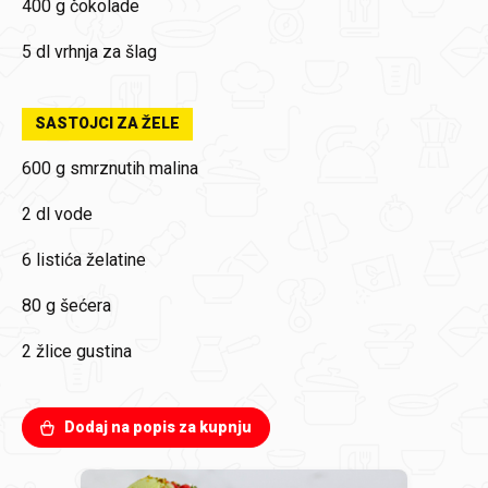
400 g čokolade
5 dl vrhnja za šlag
SASTOJCI ZA ŽELE
600 g smrznutih malina
2 dl vode
6 listića želatine
80 g šećera
2 žlice gustina
Dodaj na popis za kupnju