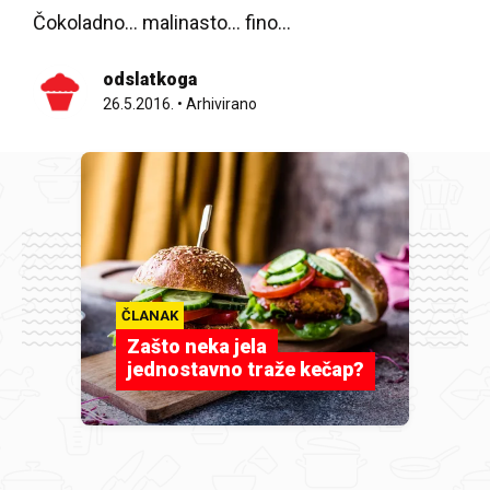
Čokoladno... malinasto... fino...
odslatkoga
26.5.2016.
•
Arhivirano
ČLANAK
Zašto neka jela
jednostavno traže kečap?