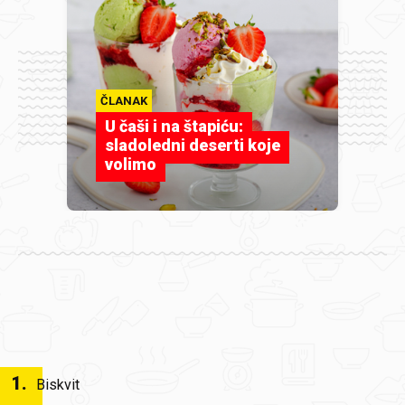
ČLANAK
U čaši i na štapiću:
sladoledni deserti koje
volimo
1
.
Biskvit