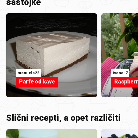
sastojke
manuela22
ivana-7
Parfe od kave
Raspberr
Slični recepti, a opet različiti