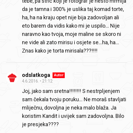
tebe, pa stric koji je fotograf je nesto mrmlja
da je tamna i 300% je uslika taj komad torte,
ha, ha na kraju opet nije bija zadovoljan ali
eto barem da vidis kako mi je uspilo... Nije
naravno kao tvoja, moje maline se skoro ni
ne vide ali zato mirisu i osjete se...ha, ha...
Znas kako je torta mirisala???!!!!
odslatkoga
Autor
4.6.2016.
21:12
Joj, jako sam sretna!!!!!!!! S nestrpljenjem
sam čekala tvoju poruku... Ne moraš stavljati
mliječnu, dovoljna je neka malo blaža. Ja
koristim Kandit i uvijek sam zadovoljna. Bilo
je presjeka????