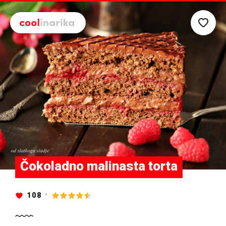
Preskoči na glavni sadržaj
Čokoladno malinasta torta
108