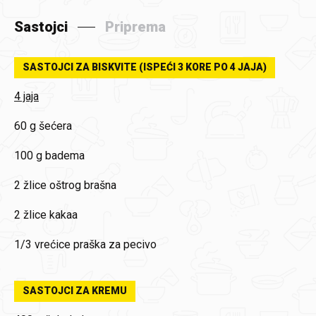
Sastojci
Priprema
SASTOJCI ZA BISKVITE (ISPEĆI 3 KORE PO 4 JAJA)
4 jaja
60 g šećera
100 g badema
2 žlice oštrog brašna
2 žlice kakaa
1/3 vrećice praška za pecivo
SASTOJCI ZA KREMU