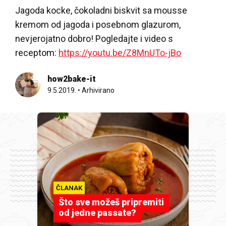
Jagoda kocke, čokoladni biskvit sa mousse
kremom od jagoda i posebnom glazurom,
nevjerojatno dobro! Pogledajte i video s
receptom:
https://youtu.be/Z8MnUTo-jBo
how2bake-it
9.5.2019.
•
Arhivirano
ČLANAK
Što sve možeš pripremiti
od jedne passate?