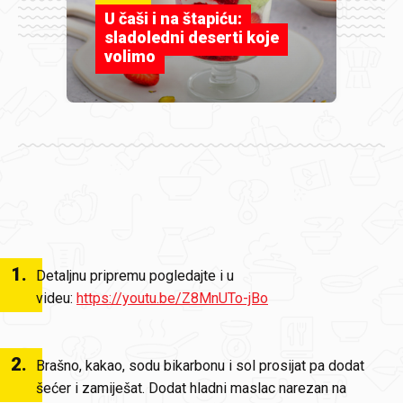
U čaši i na štapiću:
sladoledni deserti koje
volimo
1
.
Detaljnu pripremu pogledajte i u
videu:
https://youtu.be/Z8MnUTo-jBo
2
.
Brašno, kakao, sodu bikarbonu i sol prosijat pa dodat
šećer i zamiješat. Dodat hladni maslac narezan na