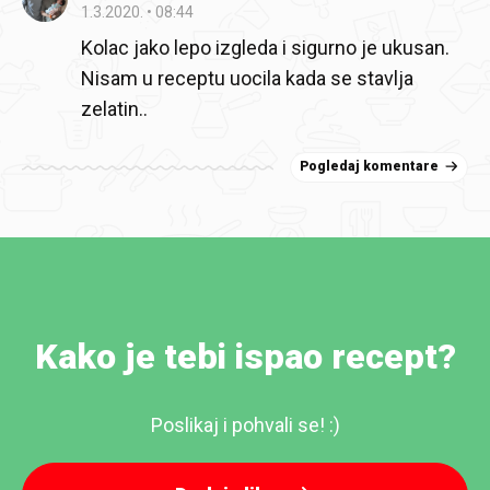
1.3.2020.
08:44
Kolac jako lepo izgleda i sigurno je ukusan.
Nisam u receptu uocila kada se stavlja
zelatin..
Pogledaj komentare
Kako je tebi ispao recept?
Poslikaj i pohvali se! :)