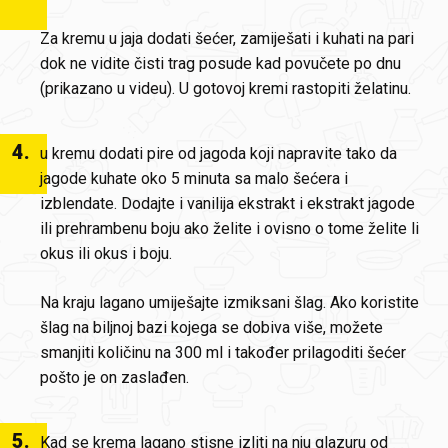
Za kremu u jaja dodati šećer, zamiješati i kuhati na pari
dok ne vidite čisti trag posude kad povučete po dnu
(prikazano u videu). U gotovoj kremi rastopiti želatinu.
4
.
u kremu dodati pire od jagoda koji napravite tako da
jagode kuhate oko 5 minuta sa malo šećera i
izblendate. Dodajte i vanilija ekstrakt i ekstrakt jagode
ili prehrambenu boju ako želite i ovisno o tome želite li
okus ili okus i boju.
Na kraju lagano umiješajte izmiksani šlag. Ako koristite
šlag na biljnoj bazi kojega se dobiva više, možete
smanjiti količinu na 300 ml i također prilagoditi šećer
pošto je on zaslađen.
5
.
Kad se krema lagano stisne izliti na nju glazuru od