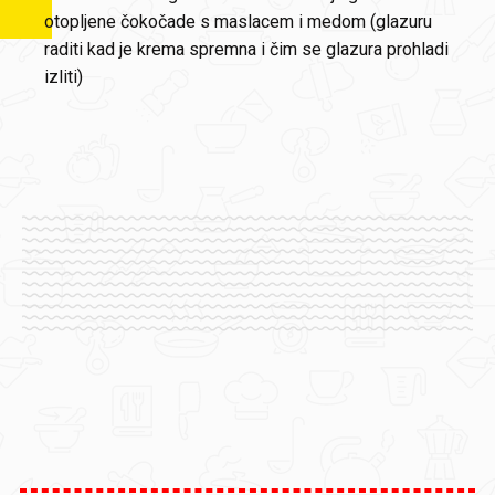
otopljene čokočade s maslacem i medom (glazuru
raditi kad je krema spremna i čim se glazura prohladi
izliti)