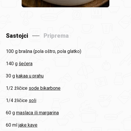
Sastojci
Priprema
100 g
brašna (pola oštro, pola glatko)
140 g
šećera
30 g
kakaa u prahu
1/2 žličice
sode bikarbone
1/4 žličice
soli
60 g
maslaca ili margarina
60 ml
jake kave