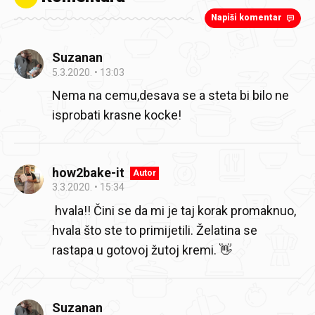
Napiši komentar
Suzanan
5.3.2020.
13:03
Nema na cemu,desava se a steta bi bilo ne
isprobati krasne kocke!
how2bake-it
Autor
3.3.2020.
15:34
hvala!! Čini se da mi je taj korak promaknuo,
hvala što ste to primijetili. Želatina se
rastapa u gotovoj žutoj kremi. 👋
Suzanan