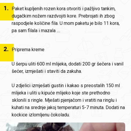
1
.
Paket kupljenih rozen kora otvoriti i pažljivo tankim,
dugačkim nožem razdvojiti kore. Prebrojati ih zbog
raspodjele količine fila. U mom paketu je bilo 11 kora,
pa sam filala i mazala ....
2
.
Priprema kreme
U šerpu uliti 600 ml mlijeka, dodati 200 gr šečera i vanil
šećer, izmješati i staviti da zakuha.
U zdjelici izmješati gustin i kakao s preostalih 150 ml
mlijeka i uliti u kipuće mlijeko koje ste prethodno
sklonili s ringle. Mješati pjenjačom i vratiti na ringlu i
kuhati na srednje jakoj temperaturi 5-7 minuta. Dodati na
kockice izlomljenu čokoladu.