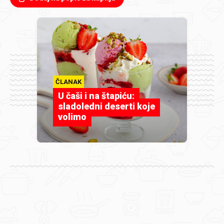
ČLANAK
U čaši i na štapiću:
sladoledni deserti koje
volimo