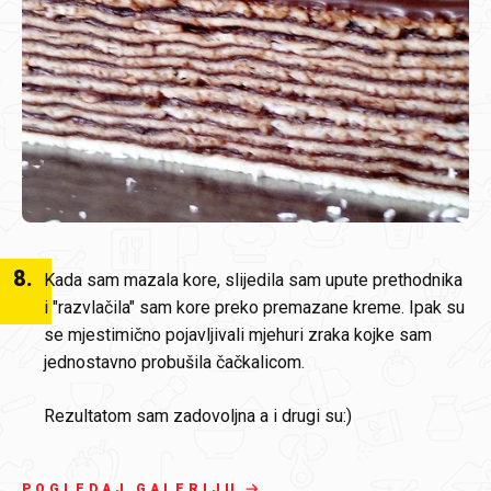
8
.
Kada sam mazala kore, slijedila sam upute prethodnika
i "razvlačila" sam kore preko premazane kreme. Ipak su
se mjestimično pojavljivali mjehuri zraka kojke sam
jednostavno probušila čačkalicom.
Rezultatom sam zadovoljna a i drugi su:)
POGLEDAJ GALERIJU