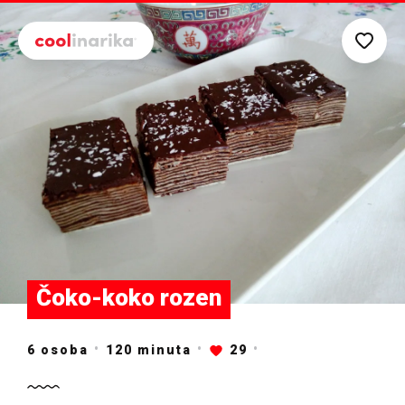
Preskoči na glavni sadržaj
Čoko-koko rozen
6 osoba
120
minuta
29