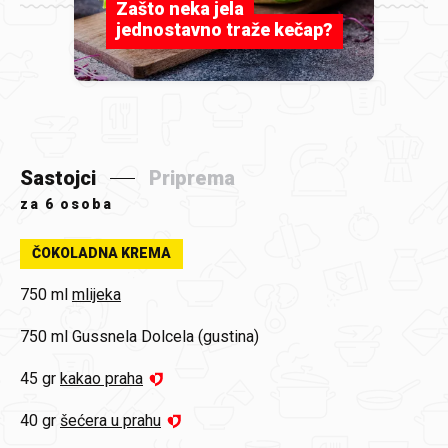
Zašto neka jela
jednostavno traže kečap?
Sastojci
Priprema
za
6 osoba
ČOKOLADNA KREMA
750 ml
mlijeka
750 ml
Gussnela Dolcela (gustina)
45 gr
kakao praha
40 gr
šećera u prahu