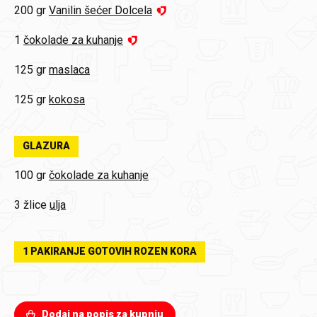
200 gr
Vanilin šećer Dolcela
1
čokolade za kuhanje
125 gr
maslaca
125 gr
kokosa
GLAZURA
100 gr
čokolade za kuhanje
3 žlice
ulja
1 PAKIRANJE GOTOVIH ROZEN KORA
Dodaj na popis za kupnju