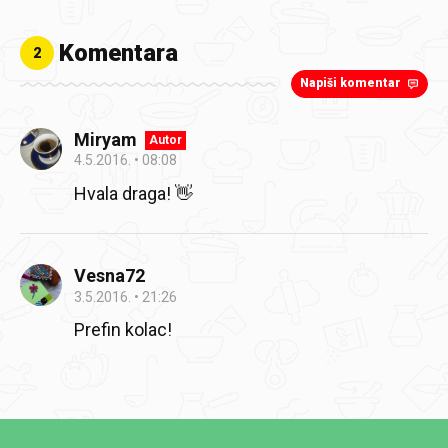
Komentara
2
Napiši komentar
Miryam
Autor
4.5.2016.
08:08
Hvala draga! 👋
Vesna72
3.5.2016.
21:26
Prefin kolac!