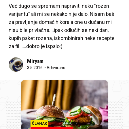
Već dugo se spremam napraviti neku "rozen
varijantu" ali mi se nekako nije dalo. Nisam baš
za pravljenje domaćih kora a one u dućanu mi
nisu bile privlačne....ipak odlučih se neki dan,
kupih paket rozena, iskombinirah neke recepte
za fil i....dobro je ispalo:)
Miryam
3.5.2016.
•
Arhivirano
ČLANAK