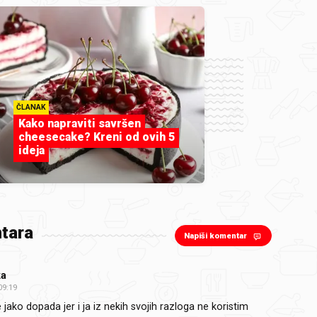
ČLANAK
Kako napraviti savršen
cheesecake? Kreni od ovih 5
ideja
tara
Napiši komentar
ka
09:19
jako dopada jer i ja iz nekih svojih razloga ne koristim