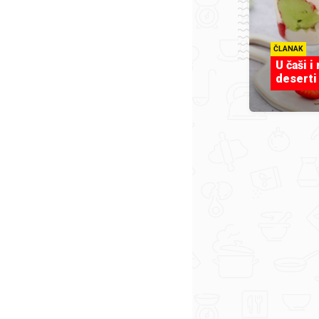
ČLANAK
U čaši i
deserti