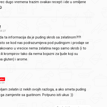
 vec dugo vremena trazim ovakav recept i ide u omiljene
😋
2
04:27
da ta informacija da je puding skrob sa zelatinom?!?!
sto se kod nas podrazumijeva pod pudingom i prodaje se
akovano u vrecice nema zelatina nego samo skrob (i to
 ili krompirov tako da nema bojazni za ljude koji su
na gluten) i arome.
utor
5:59
vljam zelatin iz nekih svojih razloga, a ako smeta puding
ga zamjenite sa gustinom. Potpuno isti ukus :))