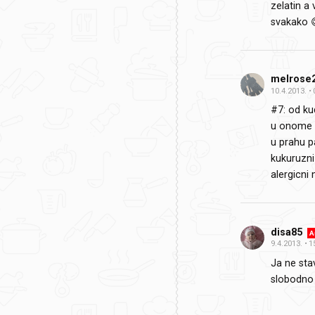
zelatin a
svakako 
melrose
10.4.2013.
#7: od ku
u onome 
u prahu p
kukuruzni
alergicni 
disa85
A
9.4.2013.
1
Ja ne sta
slobodno 