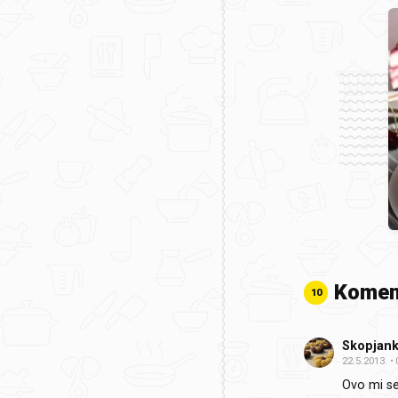
Komen
10
Skopjan
22.5.2013.
Ovo mi se 