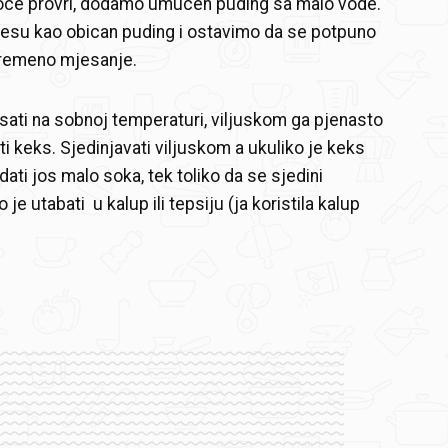
voce provri, dodamo umucen puding sa malo vode.
su kao obican puding i ostavimo da se potpuno
vremeno mjesanje.
ti na sobnoj temperaturi, viljuskom ga pjenasto
ti keks. Sjedinjavati viljuskom a ukuliko je keks
ati jos malo soka, tek toliko da se sjedini
je utabati u kalup ili tepsiju (ja koristila kalup