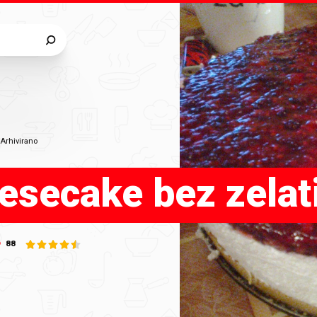
•
Arhivirano
esecake bez zelat
88