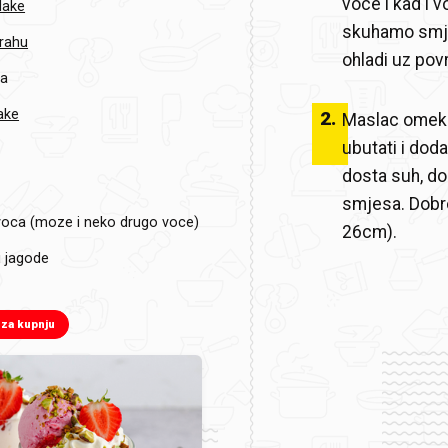
voce i kad i 
lake
skuhamo smje
prahu
ohladi uz po
ka
ake
2
.
Maslac omeksa
ubutati i doda
dosta suh, dod
smjesa. Dobro 
oca (moze i neko drugo voce)
26cm).
i jagode
 za kupnju