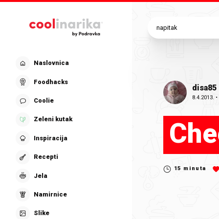
Preskoči na glavni sadržaj
Naslovnica
Foodhacks
disa85
8.4.2013.
Coolie
Zeleni kutak
Che
Inspiracija
Recepti
15
minuta
Jela
Namirnice
Slike