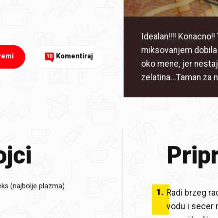
Idealan!!!! Konacno!
miksovanjem dobila 
remi
Komentiraj
10
oko mene, jer nestaj
zelatina...Taman za 
jci
Prip
eks (najbolje plazma)
1
.
Radi brzeg ra
vodu i secer