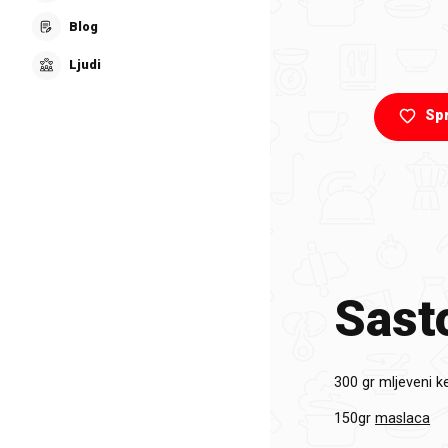
Blog
Ljudi
Sp
Sasto
300 gr
mljeveni k
150gr
maslaca