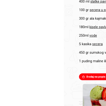
400 ml
slatke pav
100 gr
secera u 
300 gr
ala kajma
180ml
kisele pavl
250ml
vode
5 kasika
secera
450 gr
sumskog v
1
puding maline il
Dodaj na popis