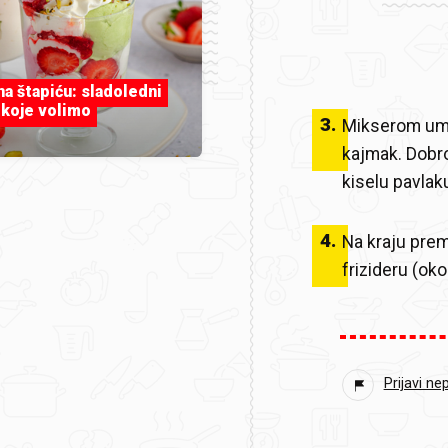
 na štapiću: sladoledni
 koje volimo
3
.
Mikserom umut
kajmak. Dobro
kiselu pavlak
4
.
Na kraju prem
frizideru (oko
Prijavi ne