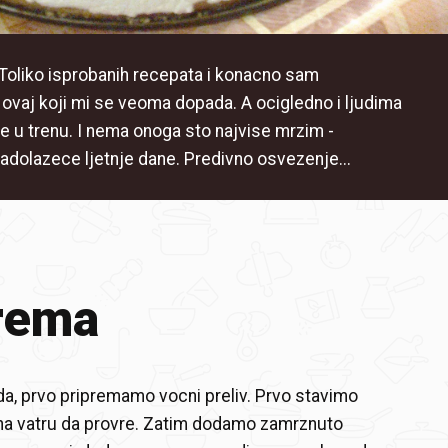
! Toliko isprobanih recepata i konacno sam
ovaj koji mi se veoma dopada. A ocigledno i ljudima
e u trenu. I nema onoga sto najvise mrzim -
nadolazece ljetnje dane. Predivno osvezenje...
rema
da, prvo pripremamo vocni preliv. Prvo stavimo
 na vatru da provre. Zatim dodamo zamrznuto